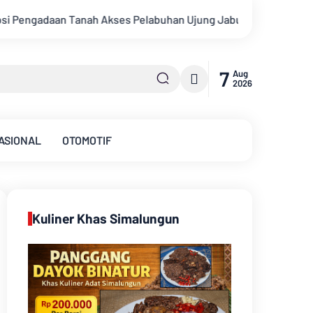
buhan Ujung Jabung Ke Penuntut Umum
Putra Daerah Jambi R
7
Aug
2026
ASIONAL
OTOMOTIF
Kuliner Khas Simalungun