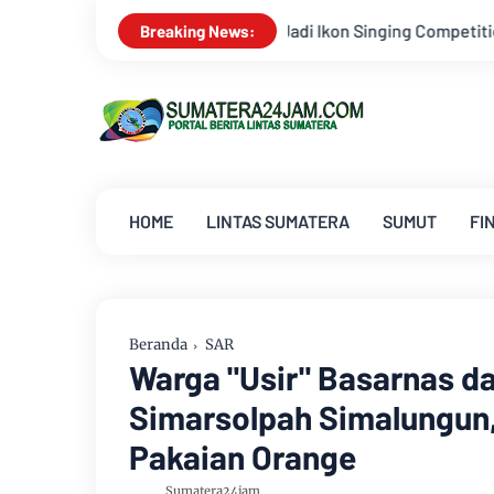
 Jadi Ikon Singing Competition HUT Ke-81 RI
Kejati Jambi
Breaking News:
HOME
LINTAS SUMATERA
SUMUT
FI
Beranda
SAR
Warga "Usir" Basarnas da
Simarsolpah Simalungun,
Pakaian Orange
Sumatera24jam