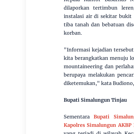
dilaporkan tertimbun lere
instalasi air di sekitar buk
tiba tanah dan bebatuan di
korban.
"Informasi kejadian tersebu
kita berangkatkan menuju lo
mountaineering dan perlahan
berupaya melakukan pencar
diketemukan," kata Budiono,
Bupati Simalungun Tinjau
Sementara
Bupati Simalun
Kapolres Simalungun AKBP 
yang terjadi di wilayah K