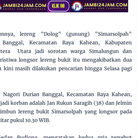
lumnya, lereng "Dolog" (gunung) "Simarsolpah"
 Banggal, Kecamatan Raya Kahean, Kabupaten
atera Utara jadi sorotan warga Simalungun dan
ristiwa longsor lereng bukit itu mengakibatkan dua
 kini masih dilakukan pencarian hingga Selasa pagi
 Nagori Durian Banggal, Kecamatan Raya Kahean,
adi korban adalah Jan Rukun Saragih (38) dan Jelmin
rtimbun lereng bukit Simarsolpah yang longsor pada
itar pukul 10.30 WIB.
edan Budiono, mengatakan kedua pria tersebut