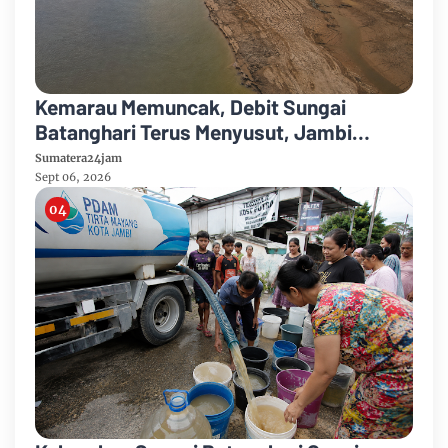
Kemarau Memuncak, Debit Sungai
Batanghari Terus Menyusut, Jambi
Hadapi Ancaman Krisis Air Bersih dan
Sumatera24jam
Karhutla
Sept 06, 2026