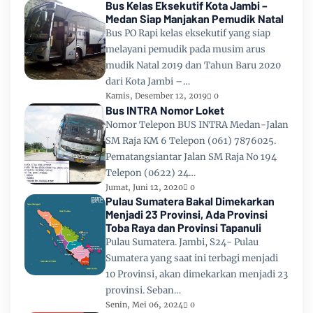
Bus Kelas Eksekutif Kota Jambi –
Medan Siap Manjakan Pemudik Natal
Bus PO Rapi kelas eksekutif yang siap
melayani pemudik pada musim arus
mudik Natal 2019 dan Tahun Baru 2020
dari Kota Jambi –…
Kamis, Desember 12, 2019
0
Bus INTRA Nomor Loket
Nomor Telepon BUS INTRA Medan-Jalan
SM Raja KM 6 Telepon (061) 7876025.
Pematangsiantar Jalan SM Raja No 194
Telepon (0622) 24…
Jumat, Juni 12, 2020
0
Pulau Sumatera Bakal Dimekarkan
Menjadi 23 Provinsi, Ada Provinsi
Toba Raya dan Provinsi Tapanuli
Pulau Sumatera. Jambi, S24- Pulau
Sumatera yang saat ini terbagi menjadi
10 Provinsi, akan dimekarkan menjadi 23
provinsi. Seban…
Senin, Mei 06, 2024
0