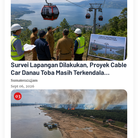
Survei Lapangan Dilakukan, Proyek Cable
Car Danau Toba Masih Terkendala
Pembebasan BPHTB di Sebagian Lahan
Sumatera24jam
Sept 06, 2026