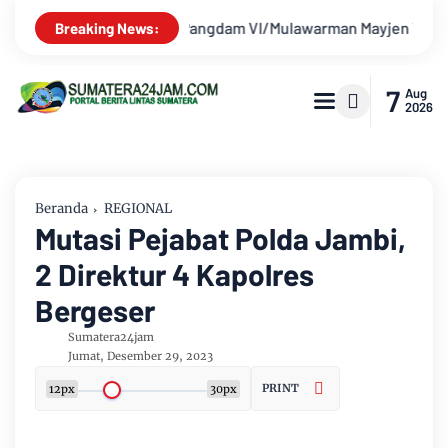
jen TNI Krido Pramono Jadi Ikon Singing Competition HUT Ke-8
Breaking News:
7
Aug
2026
Beranda
REGIONAL
Mutasi Pejabat Polda Jambi,
2 Direktur 4 Kapolres
Bergeser
Sumatera24jam
Jumat, Desember 29, 2023
PRINT
12px
30px