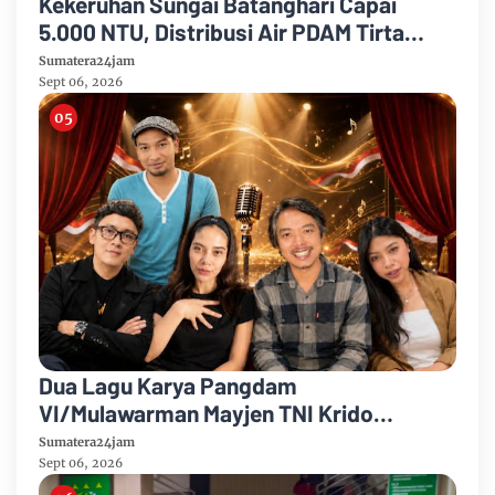
Kekeruhan Sungai Batanghari Capai
5.000 NTU, Distribusi Air PDAM Tirta
Mayang di Sejumlah Wilayah Terganggu
Sumatera24jam
Sept 06, 2026
Dua Lagu Karya Pangdam
VI/Mulawarman Mayjen TNI Krido
Pramono Jadi Ikon Singing Competition
Sumatera24jam
HUT Ke-81 RI
Sept 06, 2026