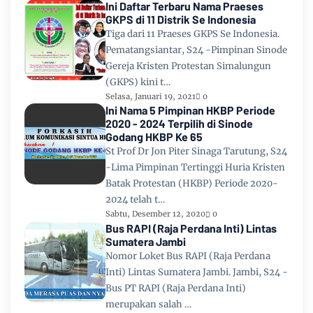
Ini Daftar Terbaru Nama Praeses
GKPS di 11 Distrik Se Indonesia
Tiga dari 11 Praeses GKPS Se Indonesia.
Pematangsiantar, S24 -Pimpinan Sinode
Gereja Kristen Protestan Simalungun
(GKPS) kini t…
Selasa, Januari 19, 2021
0
Ini Nama 5 Pimpinan HKBP Periode
2020 - 2024 Terpilih di Sinode
Godang HKBP Ke 65
St Prof Dr Jon Piter Sinaga Tarutung, S24
-Lima Pimpinan Tertinggi Huria Kristen
Batak Protestan (HKBP) Periode 2020-
2024 telah t…
Sabtu, Desember 12, 2020
0
Bus RAPI (Raja Perdana Inti) Lintas
Sumatera Jambi
Nomor Loket Bus RAPI (Raja Perdana
Inti) Lintas Sumatera Jambi. Jambi, S24 -
Bus PT RAPI (Raja Perdana Inti)
merupakan salah …