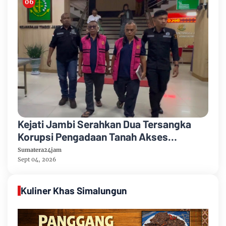
Kejati Jambi Serahkan Dua Tersangka
Korupsi Pengadaan Tanah Akses
Pelabuhan Ujung Jabung Ke Penuntut
Sumatera24jam
Umum
Sept 04, 2026
Kuliner Khas Simalungun