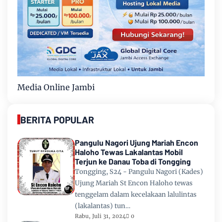
Media Online Jambi
BERITA POPULAR
Pangulu Nagori Ujung Mariah Encon
Haloho Tewas Lakalantas Mobil
Terjun ke Danau Toba di Tongging
Tongging, S24 - Pangulu Nagori (Kades)
Ujung Mariah St Encon Haloho tewas
tenggelam dalam kecelakaan lalulintas
(lakalantas) tun…
Rabu, Juli 31, 2024
0