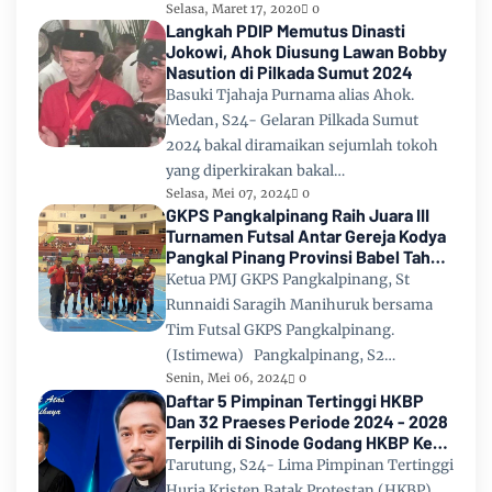
Selasa, Maret 17, 2020
0
Langkah PDIP Memutus Dinasti
Jokowi, Ahok Diusung Lawan Bobby
Nasution di Pilkada Sumut 2024
Basuki Tjahaja Purnama alias Ahok.
Medan, S24- Gelaran Pilkada Sumut
2024 bakal diramaikan sejumlah tokoh
yang diperkirakan bakal…
Selasa, Mei 07, 2024
0
GKPS Pangkalpinang Raih Juara III
Turnamen Futsal Antar Gereja Kodya
Pangkal Pinang Provinsi Babel Tahun
2024
Ketua PMJ GKPS Pangkalpinang, St
Runnaidi Saragih Manihuruk bersama
Tim Futsal GKPS Pangkalpinang.
(Istimewa) Pangkalpinang, S2…
Senin, Mei 06, 2024
0
Daftar 5 Pimpinan Tertinggi HKBP
Dan 32 Praeses Periode 2024 - 2028
Terpilih di Sinode Godang HKBP Ke
67 Tahun 2024
Tarutung, S24- Lima Pimpinan Tertinggi
Huria Kristen Batak Protestan (HKBP)