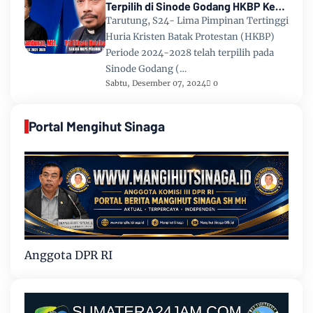
Terpilih di Sinode Godang HKBP Ke
67 Tahun 2024
Tarutung, S24- Lima Pimpinan Tertinggi
Huria Kristen Batak Protestan (HKBP)
Periode 2024-2028 telah terpilih pada
Sinode Godang (…
Sabtu, Desember 07, 2024
0
Portal Mengihut Sinaga
Anggota DPR RI