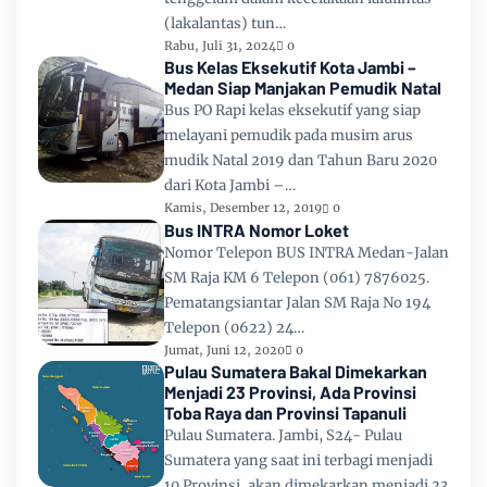
(lakalantas) tun…
Rabu, Juli 31, 2024
0
Bus Kelas Eksekutif Kota Jambi –
Medan Siap Manjakan Pemudik Natal
Bus PO Rapi kelas eksekutif yang siap
melayani pemudik pada musim arus
mudik Natal 2019 dan Tahun Baru 2020
dari Kota Jambi –…
Kamis, Desember 12, 2019
0
Bus INTRA Nomor Loket
Nomor Telepon BUS INTRA Medan-Jalan
SM Raja KM 6 Telepon (061) 7876025.
Pematangsiantar Jalan SM Raja No 194
Telepon (0622) 24…
Jumat, Juni 12, 2020
0
Pulau Sumatera Bakal Dimekarkan
Menjadi 23 Provinsi, Ada Provinsi
Toba Raya dan Provinsi Tapanuli
Pulau Sumatera. Jambi, S24- Pulau
Sumatera yang saat ini terbagi menjadi
10 Provinsi, akan dimekarkan menjadi 23