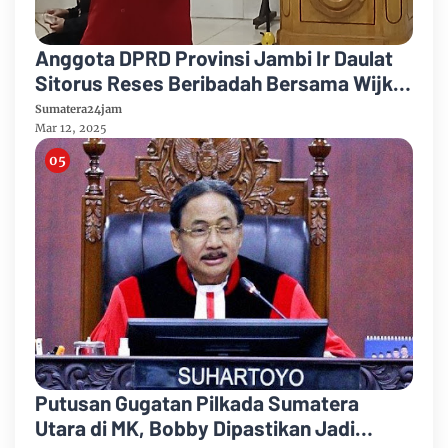
Anggota DPRD Provinsi Jambi Ir Daulat
Sitorus Reses Beribadah Bersama Wijk
Paal Merah HKBP Jambi
Sumatera24jam
Mar 12, 2025
Putusan Gugatan Pilkada Sumatera
Utara di MK, Bobby Dipastikan Jadi