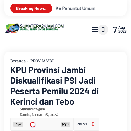
Aroma Karhutla Mulai Terc
Breaking News:
7
Aug
2026
Beranda
PROV JAMBI
KPU Provinsi Jambi
Diskualifikasi PSI Jadi
Peserta Pemilu 2024 di
Kerinci dan Tebo
Sumatera24jam
Kamis, Januari 18, 2024
PRINT
12px
30px