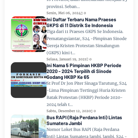
provinsi. Seban…
Senin, Mei 06, 2024
0
Ini Daftar Terbaru Nama Praeses
GKPS di 11 Distrik Se Indonesia
Tiga dari 11 Praeses GKPS Se Indonesia.
Pematangsiantar, S24 -Pimpinan Sinode
Gereja Kristen Protestan Simalungun
(GKPS) kini t…
Selasa, Januari 19, 2021
0
Ini Nama 5 Pimpinan HKBP Periode
2020 - 2024 Terpilih di Sinode
Godang HKBP Ke 65
St Prof Dr Jon Piter Sinaga Tarutung, S24
-Lima Pimpinan Tertinggi Huria Kristen
Batak Protestan (HKBP) Periode 2020-
2024 telah t…
Sabtu, Desember 12, 2020
0
Bus RAPI (Raja Perdana Inti) Lintas
Sumatera Jambi
Nomor Loket Bus RAPI (Raja Perdana
Inti) Lintas Sumatera Jambi. Jambi, S24 -