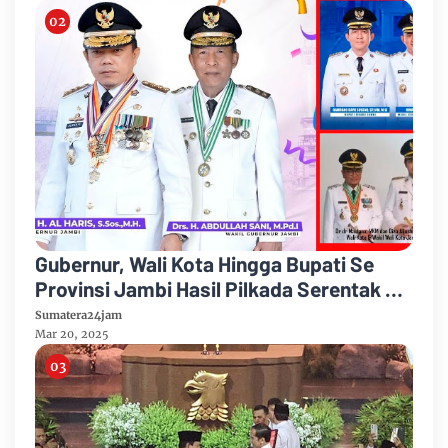
Gubernur, Wali Kota Hingga Bupati Se
Provinsi Jambi Hasil Pilkada Serentak 27
November 2024 Dilantik Presiden
Sumatera24jam
Prabowo
Mar 20, 2025