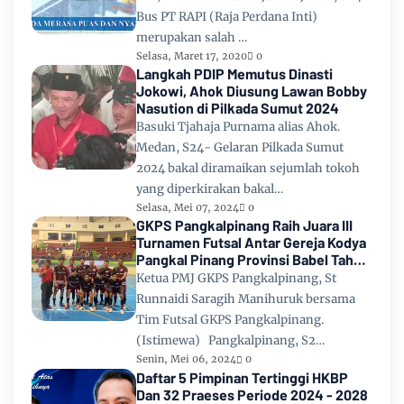
Bus PT RAPI (Raja Perdana Inti)
merupakan salah …
Selasa, Maret 17, 2020
0
Langkah PDIP Memutus Dinasti
Jokowi, Ahok Diusung Lawan Bobby
Nasution di Pilkada Sumut 2024
Basuki Tjahaja Purnama alias Ahok.
Medan, S24- Gelaran Pilkada Sumut
2024 bakal diramaikan sejumlah tokoh
yang diperkirakan bakal…
Selasa, Mei 07, 2024
0
GKPS Pangkalpinang Raih Juara III
Turnamen Futsal Antar Gereja Kodya
Pangkal Pinang Provinsi Babel Tahun
2024
Ketua PMJ GKPS Pangkalpinang, St
Runnaidi Saragih Manihuruk bersama
Tim Futsal GKPS Pangkalpinang.
(Istimewa) Pangkalpinang, S2…
Senin, Mei 06, 2024
0
Daftar 5 Pimpinan Tertinggi HKBP
Dan 32 Praeses Periode 2024 - 2028