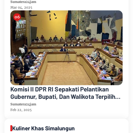
Gubernur Sumut
Sumatera24jam
Mar 04, 2025
Komisi II DPR RI Sepakati Pelantikan
Gubernur, Bupati, Dan Walikota Terpilih
Tanpa Sengketa Digelar Serentak pada 6
Sumatera24jam
Februari 2025
Feb 22, 2025
Kuliner Khas Simalungun