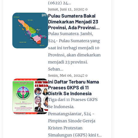
(0622) 24…
Jumat, Juni 12, 2020
0
Pulau Sumatera Bakal
Dimekarkan Menjadi 23
Provinsi, Ada Provinsi
Toba Raya dan Provinsi
Pulau Sumatera. Jambi,
Tapanuli
S24- Pulau Sumatera yang
saat ini terbagi menjadi 10
Provinsi, akan dimekarkan
menjadi 23 provinsi.
Seban…
Senin, Mei 06, 2024
0
Ini Daftar Terbaru Nama
Praeses GKPS di 11
Distrik Se Indonesia
Tiga dari 11 Praeses GKPS
Se Indonesia.
Pematangsiantar, S24 -
Pimpinan Sinode Gereja
Kristen Protestan
Simalungun (GKPS) kini t…