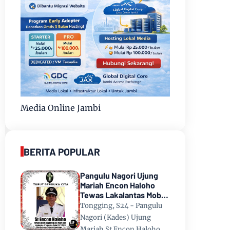
Media Online Jambi
BERITA POPULAR
Pangulu Nagori Ujung
Mariah Encon Haloho
Tewas Lakalantas Mobil
Terjun ke Danau Toba di
Tongging, S24 - Pangulu
Tongging
Nagori (Kades) Ujung
Mariah St Encon Haloho