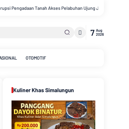
uhan Ujung Jabung Ke Penuntut Umum
Putra Daerah Jambi Ro
7
Aug
2026
ASIONAL
OTOMOTIF
Kuliner Khas Simalungun