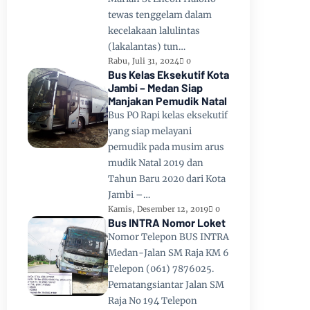
tewas tenggelam dalam
kecelakaan lalulintas
(lakalantas) tun…
Rabu, Juli 31, 2024
0
Bus Kelas Eksekutif Kota
Jambi – Medan Siap
Manjakan Pemudik Natal
Bus PO Rapi kelas eksekutif
yang siap melayani
pemudik pada musim arus
mudik Natal 2019 dan
Tahun Baru 2020 dari Kota
Jambi –…
Kamis, Desember 12, 2019
0
Bus INTRA Nomor Loket
Nomor Telepon BUS INTRA
Medan-Jalan SM Raja KM 6
Telepon (061) 7876025.
Pematangsiantar Jalan SM
Raja No 194 Telepon