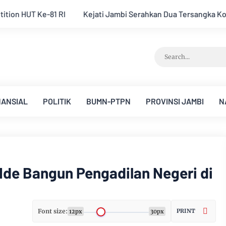
Serahkan Dua Tersangka Korupsi Pengadaan Tanah Akses Pelab
NANSIAL
POLITIK
BUMN-PTPN
PROVINSI JAMBI
N
 Ide Bangun Pengadilan Negeri di
Font size:
PRINT
12px
30px