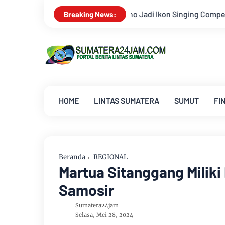
Jadi Ikon Singing Competition HUT Ke-81 RI
Kejati Jambi 
Breaking News:
HOME
LINTAS SUMATERA
SUMUT
FI
Beranda
REGIONAL
Martua Sitanggang Miliki
Samosir
Sumatera24jam
Selasa, Mei 28, 2024