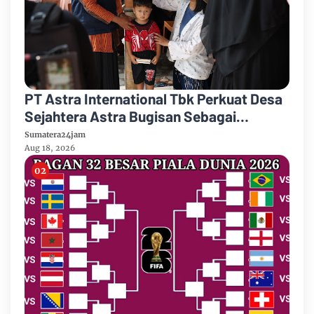
PT Astra International Tbk Perkuat Desa
Sejahtera Astra Bugisan Sebagai
Destinasi Wisata Candi Plaosan Berbasis
Sumatera24jam
Budaya
Aug 18, 2026