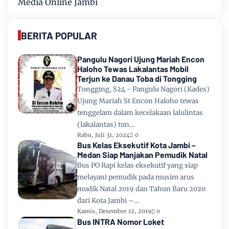
Media Online Jambi
BERITA POPULAR
Pangulu Nagori Ujung Mariah Encon
Haloho Tewas Lakalantas Mobil
Terjun ke Danau Toba di Tongging
Tongging, S24 - Pangulu Nagori (Kades)
Ujung Mariah St Encon Haloho tewas
tenggelam dalam kecelakaan lalulintas
(lakalantas) tun…
Rabu, Juli 31, 2024
0
Bus Kelas Eksekutif Kota Jambi –
Medan Siap Manjakan Pemudik Natal
Bus PO Rapi kelas eksekutif yang siap
melayani pemudik pada musim arus
mudik Natal 2019 dan Tahun Baru 2020
dari Kota Jambi –…
Kamis, Desember 12, 2019
0
Bus INTRA Nomor Loket