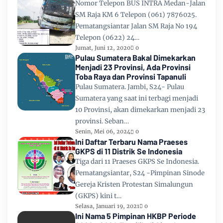
Nomor Telepon BUS INTRA Medan-Jalan
SM Raja KM 6 Telepon (061) 7876025.
Pematangsiantar Jalan SM Raja No 194
Telepon (0622) 24…
Jumat, Juni 12, 2020
0
Pulau Sumatera Bakal Dimekarkan
Menjadi 23 Provinsi, Ada Provinsi
Toba Raya dan Provinsi Tapanuli
Pulau Sumatera. Jambi, S24- Pulau
Sumatera yang saat ini terbagi menjadi
10 Provinsi, akan dimekarkan menjadi 23
provinsi. Seban…
Senin, Mei 06, 2024
0
Ini Daftar Terbaru Nama Praeses
GKPS di 11 Distrik Se Indonesia
Tiga dari 11 Praeses GKPS Se Indonesia.
Pematangsiantar, S24 -Pimpinan Sinode
Gereja Kristen Protestan Simalungun
(GKPS) kini t…
Selasa, Januari 19, 2021
0
Ini Nama 5 Pimpinan HKBP Periode