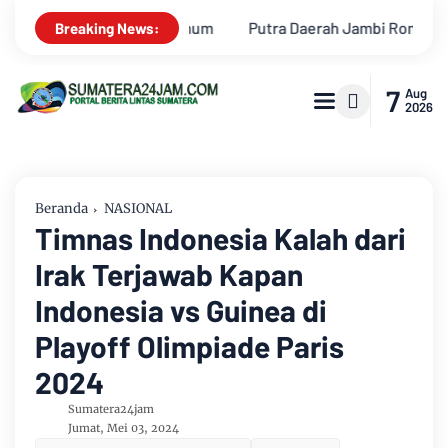
ambi Romi Arizyanto Ditunjuk sebagai Kajari Jambi, Kembali Men
Breaking News:
7
Aug
2026
Beranda
NASIONAL
Timnas Indonesia Kalah dari
Irak Terjawab Kapan
Indonesia vs Guinea di
Playoff Olimpiade Paris
2024
Sumatera24jam
Jumat, Mei 03, 2024