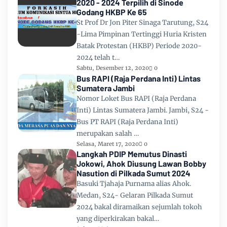
2020 - 2024 Terpilih di Sinode
Godang HKBP Ke 65
St Prof Dr Jon Piter Sinaga Tarutung, S24
-Lima Pimpinan Tertinggi Huria Kristen
Batak Protestan (HKBP) Periode 2020-
2024 telah t…
Sabtu, Desember 12, 2020
0
Bus RAPI (Raja Perdana Inti) Lintas
Sumatera Jambi
Nomor Loket Bus RAPI (Raja Perdana
Inti) Lintas Sumatera Jambi. Jambi, S24 -
Bus PT RAPI (Raja Perdana Inti)
merupakan salah …
Selasa, Maret 17, 2020
0
Langkah PDIP Memutus Dinasti
Jokowi, Ahok Diusung Lawan Bobby
Nasution di Pilkada Sumut 2024
Basuki Tjahaja Purnama alias Ahok.
Medan, S24- Gelaran Pilkada Sumut
2024 bakal diramaikan sejumlah tokoh
yang diperkirakan bakal…