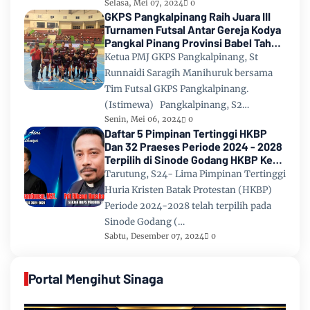
Selasa, Mei 07, 2024
0
GKPS Pangkalpinang Raih Juara III
Turnamen Futsal Antar Gereja Kodya
Pangkal Pinang Provinsi Babel Tahun
2024
Ketua PMJ GKPS Pangkalpinang, St
Runnaidi Saragih Manihuruk bersama
Tim Futsal GKPS Pangkalpinang.
(Istimewa) Pangkalpinang, S2…
Senin, Mei 06, 2024
0
Daftar 5 Pimpinan Tertinggi HKBP
Dan 32 Praeses Periode 2024 - 2028
Terpilih di Sinode Godang HKBP Ke
67 Tahun 2024
Tarutung, S24- Lima Pimpinan Tertinggi
Huria Kristen Batak Protestan (HKBP)
Periode 2024-2028 telah terpilih pada
Sinode Godang (…
Sabtu, Desember 07, 2024
0
Portal Mengihut Sinaga