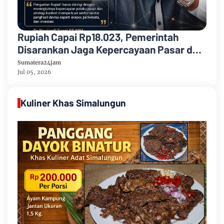
Rupiah Capai Rp18.023, Pemerintah
Disarankan Jaga Kepercayaan Pasar dan
Perkuat Mesin Penghasil Devisa
Sumatera24jam
Jul 05, 2026
Kuliner Khas Simalungun