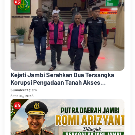
Kejati Jambi Serahkan Dua Tersangka
Korupsi Pengadaan Tanah Akses
Pelabuhan Ujung Jabung Ke Penuntut
Sumatera24jam
Umum
Sept 04, 2026