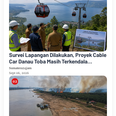
Survei Lapangan Dilakukan, Proyek Cable
Car Danau Toba Masih Terkendala
Pembebasan BPHTB di Sebagian Lahan
Sumatera24jam
Sept 06, 2026