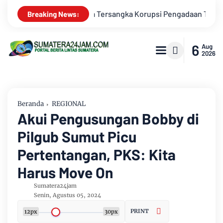
daan Tanah Akses Pelabuhan Ujung Jabung Ke Penuntut Umum
Breaking News:
6
Aug
2026
Beranda
REGIONAL
Akui Pengusungan Bobby di
Pilgub Sumut Picu
Pertentangan, PKS: Kita
Harus Move On
Sumatera24jam
Senin, Agustus 05, 2024
PRINT
12px
30px