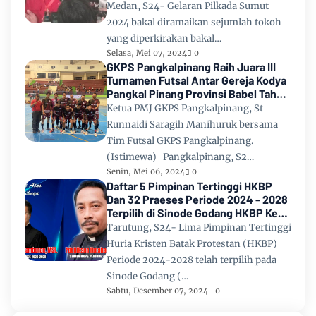
Medan, S24- Gelaran Pilkada Sumut
2024 bakal diramaikan sejumlah tokoh
yang diperkirakan bakal…
Selasa, Mei 07, 2024
0
GKPS Pangkalpinang Raih Juara III
Turnamen Futsal Antar Gereja Kodya
Pangkal Pinang Provinsi Babel Tahun
2024
Ketua PMJ GKPS Pangkalpinang, St
Runnaidi Saragih Manihuruk bersama
Tim Futsal GKPS Pangkalpinang.
(Istimewa) Pangkalpinang, S2…
Senin, Mei 06, 2024
0
Daftar 5 Pimpinan Tertinggi HKBP
Dan 32 Praeses Periode 2024 - 2028
Terpilih di Sinode Godang HKBP Ke
67 Tahun 2024
Tarutung, S24- Lima Pimpinan Tertinggi
Huria Kristen Batak Protestan (HKBP)
Periode 2024-2028 telah terpilih pada
Sinode Godang (…
Sabtu, Desember 07, 2024
0