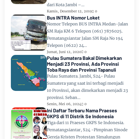
dari Kota Jambi –…
Kamis, Desember 12, 2019
0
Bus INTRA Nomor Loket
Nomor Telepon BUS INTRA Medan-Jalan
SM Raja KM 6 Telepon (061) 7876025.
Pematangsiantar Jalan SM Raja No 194
Telepon (0622) 24…
Jumat, Juni 12, 2020
0
Pulau Sumatera Bakal Dimekarkan
Menjadi 23 Provinsi, Ada Provinsi
Toba Raya dan Provinsi Tapanuli
Pulau Sumatera. Jambi, S24- Pulau
Sumatera yang saat ini terbagi menjadi
10 Provinsi, akan dimekarkan menjadi 23
provinsi. Seban…
Senin, Mei 06, 2024
0
Ini Daftar Terbaru Nama Praeses
GKPS di 11 Distrik Se Indonesia
Tiga dari 11 Praeses GKPS Se Indonesia.
Pematangsiantar, S24 -Pimpinan Sinode
Gereja Kristen Protestan Simalungun