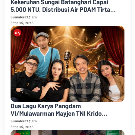
Kekeruhan Sungai Batanghari Capai
5.000 NTU, Distribusi Air PDAM Tirta
Mayang di Sejumlah Wilayah Terganggu
Sumatera24jam
Sept 06, 2026
Dua Lagu Karya Pangdam
VI/Mulawarman Mayjen TNI Krido
Pramono Jadi Ikon Singing Competition
Sumatera24jam
HUT Ke-81 RI
Sept 06, 2026