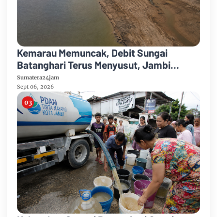
Kemarau Memuncak, Debit Sungai
Batanghari Terus Menyusut, Jambi
Hadapi Ancaman Krisis Air Bersih dan
Sumatera24jam
Karhutla
Sept 06, 2026