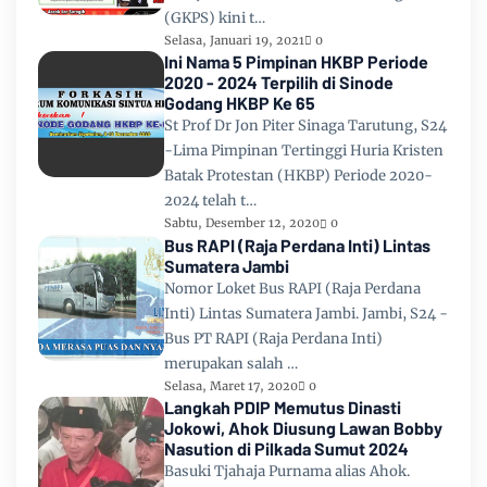
(GKPS) kini t…
Selasa, Januari 19, 2021
0
Ini Nama 5 Pimpinan HKBP Periode
2020 - 2024 Terpilih di Sinode
Godang HKBP Ke 65
St Prof Dr Jon Piter Sinaga Tarutung, S24
-Lima Pimpinan Tertinggi Huria Kristen
Batak Protestan (HKBP) Periode 2020-
2024 telah t…
Sabtu, Desember 12, 2020
0
Bus RAPI (Raja Perdana Inti) Lintas
Sumatera Jambi
Nomor Loket Bus RAPI (Raja Perdana
Inti) Lintas Sumatera Jambi. Jambi, S24 -
Bus PT RAPI (Raja Perdana Inti)
merupakan salah …
Selasa, Maret 17, 2020
0
Langkah PDIP Memutus Dinasti
Jokowi, Ahok Diusung Lawan Bobby
Nasution di Pilkada Sumut 2024
Basuki Tjahaja Purnama alias Ahok.