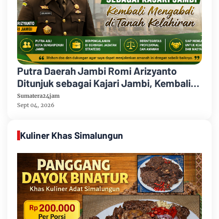
Putra Daerah Jambi Romi Arizyanto
Ditunjuk sebagai Kajari Jambi, Kembali
Mengabdi di Tanah Kelahiran
Sumatera24jam
Sept 04, 2026
Kuliner Khas Simalungun