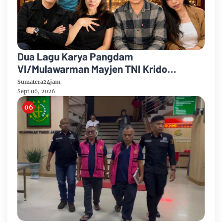
Dua Lagu Karya Pangdam
VI/Mulawarman Mayjen TNI Krido
Pramono Jadi Ikon Singing Competition
Sumatera24jam
HUT Ke-81 RI
Sept 06, 2026