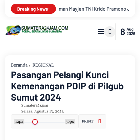
 Jadi Ikon Singing Competition HUT Ke-81 RI
Kejati Jambi
Breaking News:
8
Aug
2026
Beranda
REGIONAL
Pasangan Pelangi Kunci
Kemenangan PDIP di Pilgub
Sumut 2024
Sumatera24jam
Selasa, Agustus 13, 2024
PRINT
12px
30px