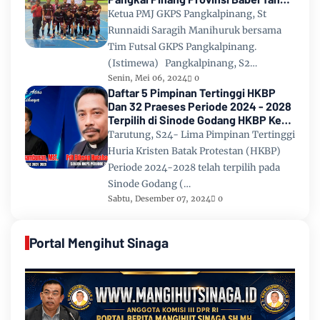
2024
Ketua PMJ GKPS Pangkalpinang, St
Runnaidi Saragih Manihuruk bersama
Tim Futsal GKPS Pangkalpinang.
(Istimewa) Pangkalpinang, S2…
Senin, Mei 06, 2024
0
Daftar 5 Pimpinan Tertinggi HKBP
Dan 32 Praeses Periode 2024 - 2028
Terpilih di Sinode Godang HKBP Ke
67 Tahun 2024
Tarutung, S24- Lima Pimpinan Tertinggi
Huria Kristen Batak Protestan (HKBP)
Periode 2024-2028 telah terpilih pada
Sinode Godang (…
Sabtu, Desember 07, 2024
0
Portal Mengihut Sinaga