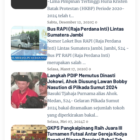
-Lima Pimpinan Tertinggi Huria Kristen
Batak Protestan (HKBP) Periode 2020-
2024 telah t…
Sabtu, Desember 12, 2020
0
Bus RAPI (Raja Perdana Inti) Lintas
Sumatera Jambi
Nomor Loket Bus RAPI (Raja Perdana
Inti) Lintas Sumatera Jambi. Jambi, S24 -
Bus PT RAPI (Raja Perdana Inti)
merupakan salah …
Selasa, Maret 17, 2020
0
Langkah PDIP Memutus Dinasti
Jokowi, Ahok Diusung Lawan Bobby
Nasution di Pilkada Sumut 2024
Basuki Tjahaja Purnama alias Ahok.
Medan, S24- Gelaran Pilkada Sumut
2024 bakal diramaikan sejumlah tokoh
yang diperkirakan bakal…
Selasa, Mei 07, 2024
0
GKPS Pangkalpinang Raih Juara III
Turnamen Futsal Antar Gereja Kodya
Pangkal Pinang Provinsi Babel Tahun