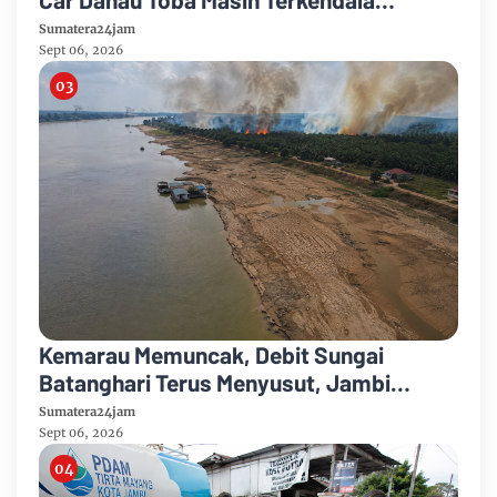
Pembebasan BPHTB di Sebagian Lahan
Sumatera24jam
Sept 06, 2026
Kemarau Memuncak, Debit Sungai
Batanghari Terus Menyusut, Jambi
Hadapi Ancaman Krisis Air Bersih dan
Sumatera24jam
Karhutla
Sept 06, 2026