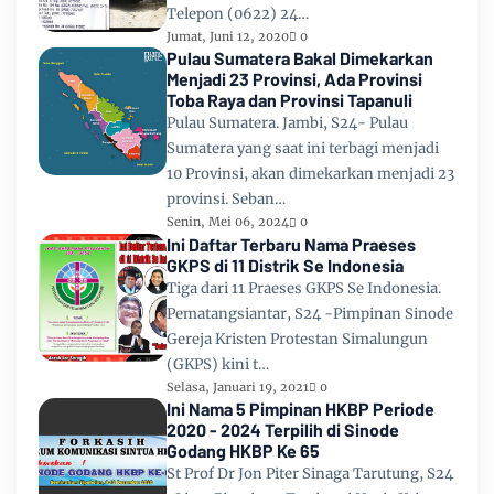
Telepon (0622) 24…
Jumat, Juni 12, 2020
0
Pulau Sumatera Bakal Dimekarkan
Menjadi 23 Provinsi, Ada Provinsi
Toba Raya dan Provinsi Tapanuli
Pulau Sumatera. Jambi, S24- Pulau
Sumatera yang saat ini terbagi menjadi
10 Provinsi, akan dimekarkan menjadi 23
provinsi. Seban…
Senin, Mei 06, 2024
0
Ini Daftar Terbaru Nama Praeses
GKPS di 11 Distrik Se Indonesia
Tiga dari 11 Praeses GKPS Se Indonesia.
Pematangsiantar, S24 -Pimpinan Sinode
Gereja Kristen Protestan Simalungun
(GKPS) kini t…
Selasa, Januari 19, 2021
0
Ini Nama 5 Pimpinan HKBP Periode
2020 - 2024 Terpilih di Sinode
Godang HKBP Ke 65
St Prof Dr Jon Piter Sinaga Tarutung, S24