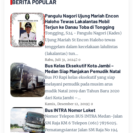
BERITA POPULAR
Pangulu Nagori Ujung Mariah Encon
Haloho Tewas Lakalantas Mobil
Terjun ke Danau Toba di Tongging
Tongging, S24 - Pangulu Nagori (Kades)
Ujung Mariah St Encon Haloho tewas
tenggelam dalam kecelakaan lalulintas
(lakalantas) tun…
Rabu, Juli 31, 2024
0
Bus Kelas Eksekutif Kota Jambi –
Medan Siap Manjakan Pemudik Natal
Bus PO Rapi kelas eksekutif yang siap
melayani pemudik pada musim arus
mudik Natal 2019 dan Tahun Baru 2020
dari Kota Jambi –…
Kamis, Desember 12, 2019
0
Bus INTRA Nomor Loket
Nomor Telepon BUS INTRA Medan-Jalan
SM Raja KM 6 Telepon (061) 7876025.
Pematangsiantar Jalan SM Raja No 194