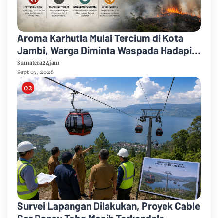
Aroma Karhutla Mulai Tercium di Kota
Jambi, Warga Diminta Waspada Hadapi
Puncak Kemarau
Sumatera24jam
Sept 07, 2026
Survei Lapangan Dilakukan, Proyek Cable
Car Danau Toba Masih Terkendala