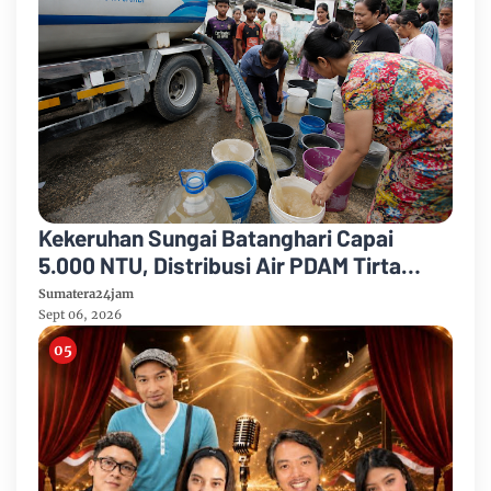
Kekeruhan Sungai Batanghari Capai
5.000 NTU, Distribusi Air PDAM Tirta
Mayang di Sejumlah Wilayah Terganggu
Sumatera24jam
Sept 06, 2026