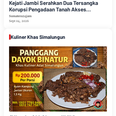
Kejati Jambi Serahkan Dua Tersangka
Korupsi Pengadaan Tanah Akses
Pelabuhan Ujung Jabung Ke Penuntut
Sumatera24jam
Umum
Sept 04, 2026
Kuliner Khas Simalungun