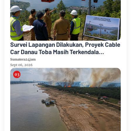
Survei Lapangan Dilakukan, Proyek Cable
Car Danau Toba Masih Terkendala
Pembebasan BPHTB di Sebagian Lahan
Sumatera24jam
Sept 06, 2026