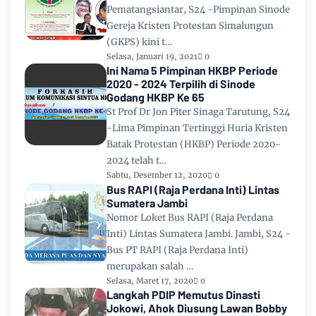
Pematangsiantar, S24 -Pimpinan Sinode
Gereja Kristen Protestan Simalungun
(GKPS) kini t…
Selasa, Januari 19, 2021
0
Ini Nama 5 Pimpinan HKBP Periode
2020 - 2024 Terpilih di Sinode
Godang HKBP Ke 65
St Prof Dr Jon Piter Sinaga Tarutung, S24
-Lima Pimpinan Tertinggi Huria Kristen
Batak Protestan (HKBP) Periode 2020-
2024 telah t…
Sabtu, Desember 12, 2020
0
Bus RAPI (Raja Perdana Inti) Lintas
Sumatera Jambi
Nomor Loket Bus RAPI (Raja Perdana
Inti) Lintas Sumatera Jambi. Jambi, S24 -
Bus PT RAPI (Raja Perdana Inti)
merupakan salah …
Selasa, Maret 17, 2020
0
Langkah PDIP Memutus Dinasti
Jokowi, Ahok Diusung Lawan Bobby