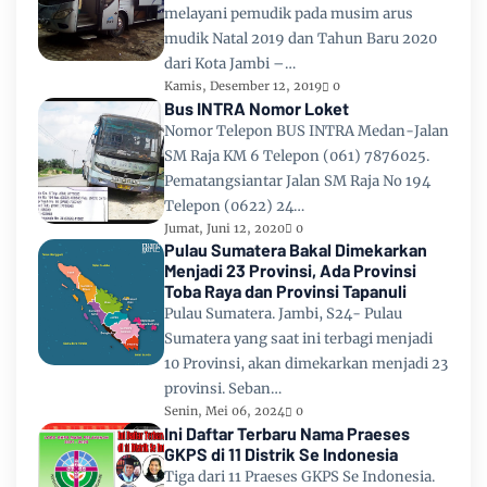
melayani pemudik pada musim arus
mudik Natal 2019 dan Tahun Baru 2020
dari Kota Jambi –…
Kamis, Desember 12, 2019
0
Bus INTRA Nomor Loket
Nomor Telepon BUS INTRA Medan-Jalan
SM Raja KM 6 Telepon (061) 7876025.
Pematangsiantar Jalan SM Raja No 194
Telepon (0622) 24…
Jumat, Juni 12, 2020
0
Pulau Sumatera Bakal Dimekarkan
Menjadi 23 Provinsi, Ada Provinsi
Toba Raya dan Provinsi Tapanuli
Pulau Sumatera. Jambi, S24- Pulau
Sumatera yang saat ini terbagi menjadi
10 Provinsi, akan dimekarkan menjadi 23
provinsi. Seban…
Senin, Mei 06, 2024
0
Ini Daftar Terbaru Nama Praeses
GKPS di 11 Distrik Se Indonesia
Tiga dari 11 Praeses GKPS Se Indonesia.