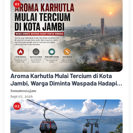
Aroma Karhutla Mulai Tercium di Kota
Jambi, Warga Diminta Waspada Hadapi
Puncak Kemarau
Sumatera24jam
Sept 07, 2026