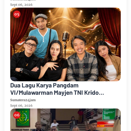
Sept 06, 2026
Dua Lagu Karya Pangdam
VI/Mulawarman Mayjen TNI Krido
Pramono Jadi Ikon Singing Competition
Sumatera24jam
HUT Ke-81 RI
Sept 06, 2026