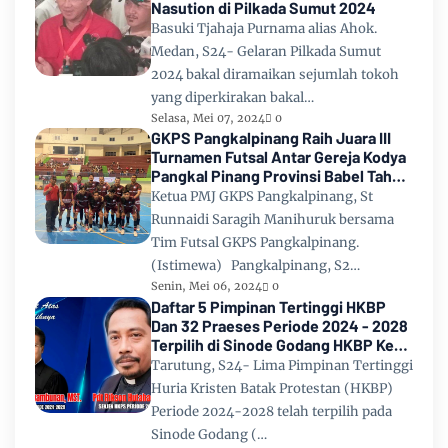
Nasution di Pilkada Sumut 2024
Basuki Tjahaja Purnama alias Ahok.
Medan, S24- Gelaran Pilkada Sumut
2024 bakal diramaikan sejumlah tokoh
yang diperkirakan bakal…
Selasa, Mei 07, 2024
0
GKPS Pangkalpinang Raih Juara III
Turnamen Futsal Antar Gereja Kodya
Pangkal Pinang Provinsi Babel Tahun
2024
Ketua PMJ GKPS Pangkalpinang, St
Runnaidi Saragih Manihuruk bersama
Tim Futsal GKPS Pangkalpinang.
(Istimewa) Pangkalpinang, S2…
Senin, Mei 06, 2024
0
Daftar 5 Pimpinan Tertinggi HKBP
Dan 32 Praeses Periode 2024 - 2028
Terpilih di Sinode Godang HKBP Ke
67 Tahun 2024
Tarutung, S24- Lima Pimpinan Tertinggi
Huria Kristen Batak Protestan (HKBP)
Periode 2024-2028 telah terpilih pada
Sinode Godang (…