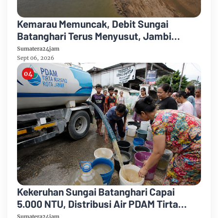
Kemarau Memuncak, Debit Sungai
Batanghari Terus Menyusut, Jambi
Hadapi Ancaman Krisis Air Bersih dan
Sumatera24jam
Karhutla
Sept 06, 2026
Kekeruhan Sungai Batanghari Capai
5.000 NTU, Distribusi Air PDAM Tirta
Mayang di Sejumlah Wilayah Terganggu
Sumatera24jam