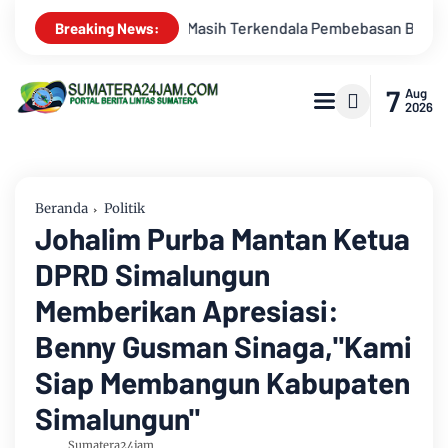
ebasan BPHTB di Sebagian Lahan
Kemarau Memuncak, Debit S
Breaking News:
7
Aug
2026
Beranda
Politik
Johalim Purba Mantan Ketua
DPRD Simalungun
Memberikan Apresiasi:
Benny Gusman Sinaga,"Kami
Siap Membangun Kabupaten
Simalungun"
Sumatera24jam