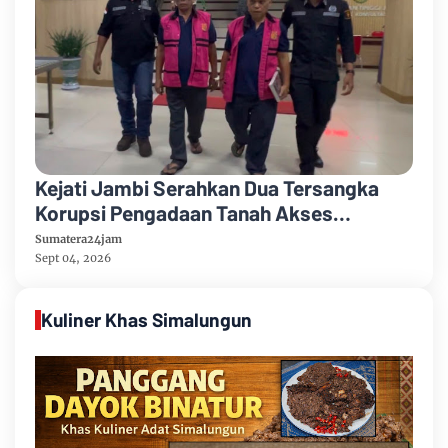
Kejati Jambi Serahkan Dua Tersangka
Korupsi Pengadaan Tanah Akses
Pelabuhan Ujung Jabung Ke Penuntut
Sumatera24jam
Umum
Sept 04, 2026
Kuliner Khas Simalungun