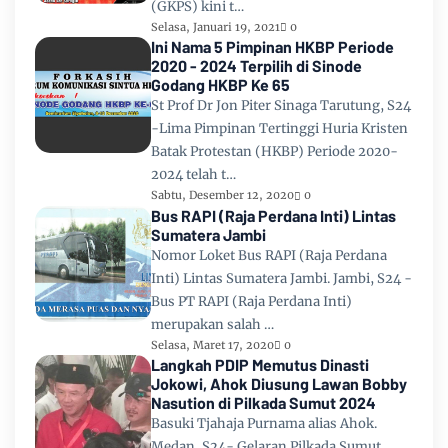
(GKPS) kini t…
Selasa, Januari 19, 2021
0
Ini Nama 5 Pimpinan HKBP Periode
2020 - 2024 Terpilih di Sinode
Godang HKBP Ke 65
St Prof Dr Jon Piter Sinaga Tarutung, S24
-Lima Pimpinan Tertinggi Huria Kristen
Batak Protestan (HKBP) Periode 2020-
2024 telah t…
Sabtu, Desember 12, 2020
0
Bus RAPI (Raja Perdana Inti) Lintas
Sumatera Jambi
Nomor Loket Bus RAPI (Raja Perdana
Inti) Lintas Sumatera Jambi. Jambi, S24 -
Bus PT RAPI (Raja Perdana Inti)
merupakan salah …
Selasa, Maret 17, 2020
0
Langkah PDIP Memutus Dinasti
Jokowi, Ahok Diusung Lawan Bobby
Nasution di Pilkada Sumut 2024
Basuki Tjahaja Purnama alias Ahok.
Medan, S24- Gelaran Pilkada Sumut