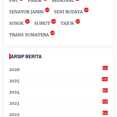
PWI
Politik
REGIONAL
126
268
SENATOR JAMBI
SENI BUDAYA
311
499
136
SOSOK
SUMUT
TAJUK
458
TRANS SUMATERA
ARSIP BERITA
742
2026
1183
2025
887
2024
608
2023
647
2022