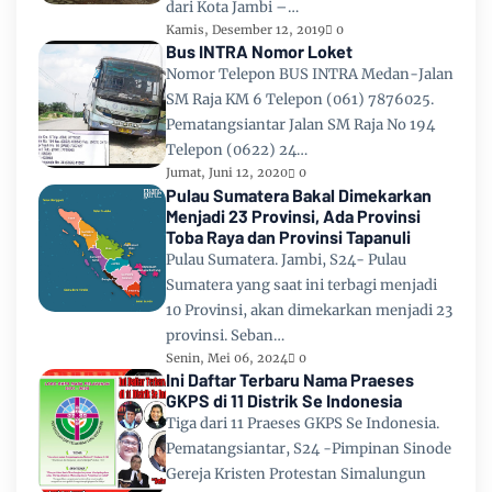
dari Kota Jambi –…
Kamis, Desember 12, 2019
0
Bus INTRA Nomor Loket
Nomor Telepon BUS INTRA Medan-Jalan
SM Raja KM 6 Telepon (061) 7876025.
Pematangsiantar Jalan SM Raja No 194
Telepon (0622) 24…
Jumat, Juni 12, 2020
0
Pulau Sumatera Bakal Dimekarkan
Menjadi 23 Provinsi, Ada Provinsi
Toba Raya dan Provinsi Tapanuli
Pulau Sumatera. Jambi, S24- Pulau
Sumatera yang saat ini terbagi menjadi
10 Provinsi, akan dimekarkan menjadi 23
provinsi. Seban…
Senin, Mei 06, 2024
0
Ini Daftar Terbaru Nama Praeses
GKPS di 11 Distrik Se Indonesia
Tiga dari 11 Praeses GKPS Se Indonesia.
Pematangsiantar, S24 -Pimpinan Sinode
Gereja Kristen Protestan Simalungun