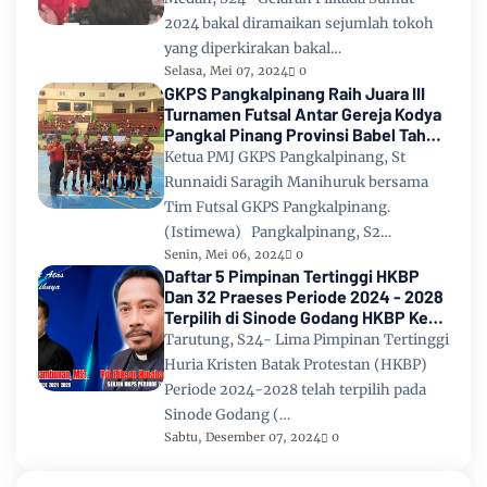
2024 bakal diramaikan sejumlah tokoh
yang diperkirakan bakal…
Selasa, Mei 07, 2024
0
GKPS Pangkalpinang Raih Juara III
Turnamen Futsal Antar Gereja Kodya
Pangkal Pinang Provinsi Babel Tahun
2024
Ketua PMJ GKPS Pangkalpinang, St
Runnaidi Saragih Manihuruk bersama
Tim Futsal GKPS Pangkalpinang.
(Istimewa) Pangkalpinang, S2…
Senin, Mei 06, 2024
0
Daftar 5 Pimpinan Tertinggi HKBP
Dan 32 Praeses Periode 2024 - 2028
Terpilih di Sinode Godang HKBP Ke
67 Tahun 2024
Tarutung, S24- Lima Pimpinan Tertinggi
Huria Kristen Batak Protestan (HKBP)
Periode 2024-2028 telah terpilih pada
Sinode Godang (…
Sabtu, Desember 07, 2024
0