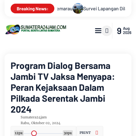
gan Dilakukan, Proyek Cable Car Danau Toba Masih Terkendala 
Breaking News:
9
Aug
2026
Program Dialog Bersama
Jambi TV Jaksa Menyapa:
Peran Kejaksaan Dalam
Pilkada Serentak Jambi
2024
Sumatera24jam
Rabu, Oktober 02, 2024
PRINT
12px
30px