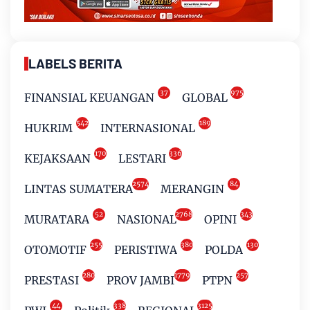
LABELS BERITA
37
975
FINANSIAL KEUANGAN
GLOBAL
542
189
HUKRIM
INTERNASIONAL
170
336
KEJAKSAAN
LESTARI
2574
84
LINTAS SUMATERA
MERANGIN
52
2768
343
MURATARA
NASIONAL
OPINI
255
380
130
OTOMOTIF
PERISTIWA
POLDA
280
1779
257
PRESTASI
PROV JAMBI
PTPN
44
338
3125