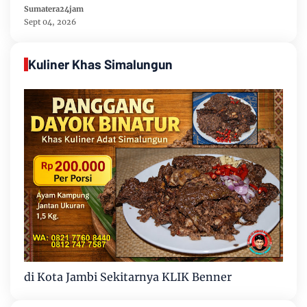
Mengabdi di Tanah Kelahiran
Sumatera24jam
Sept 04, 2026
Kuliner Khas Simalungun
di Kota Jambi Sekitarnya KLIK Benner