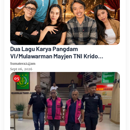
Dua Lagu Karya Pangdam
VI/Mulawarman Mayjen TNI Krido
Pramono Jadi Ikon Singing Competition
Sumatera24jam
HUT Ke-81 RI
Sept 06, 2026