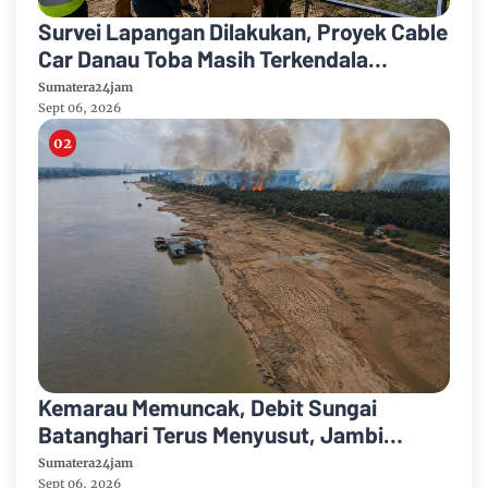
Survei Lapangan Dilakukan, Proyek Cable
Car Danau Toba Masih Terkendala
Pembebasan BPHTB di Sebagian Lahan
Sumatera24jam
Sept 06, 2026
Kemarau Memuncak, Debit Sungai
Batanghari Terus Menyusut, Jambi
Hadapi Ancaman Krisis Air Bersih dan
Sumatera24jam
Sept 06, 2026