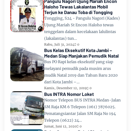
Pangulu Nagori Ujung Mariah Encon
Haloho Tewas Lakalantas Mobil
Terjun ke Danau Toba di Tongging
Tongging, S24 - Pangulu Nagori (Kades)
Ujung Mariah St Encon Haloho tewas
tenggelam dalam kecelakaan lalulintas
(lakalantas) tun…
Rabu, Juli 31, 2024
0
Bus Kelas Eksekutif Kota Jambi –
Medan Siap Manjakan Pemudik Natal
Bus PO Rapi kelas eksekutif yang siap
melayani pemudik pada musim arus
mudik Natal 2019 dan Tahun Baru 2020
dari Kota Jambi –…
Kamis, Desember 12, 2019
0
Bus INTRA Nomor Loket
Nomor Telepon BUS INTRA Medan-Jalan
SM Raja KM 6 Telepon (061) 7876025.
Pematangsiantar Jalan SM Raja No 194
Telepon (0622) 24…
Jumat, Juni 12, 2020
0