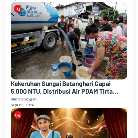
Karhutla
Kekeruhan Sungai Batanghari Capai
5.000 NTU, Distribusi Air PDAM Tirta
Mayang di Sejumlah Wilayah Terganggu
Sumatera24jam
Sept 06, 2026