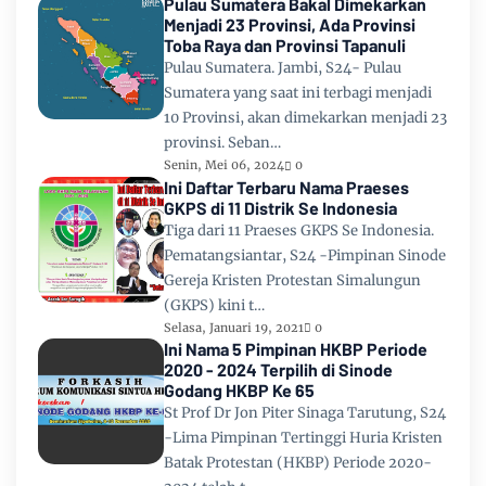
Pulau Sumatera Bakal Dimekarkan
Menjadi 23 Provinsi, Ada Provinsi
Toba Raya dan Provinsi Tapanuli
Pulau Sumatera. Jambi, S24- Pulau
Sumatera yang saat ini terbagi menjadi
10 Provinsi, akan dimekarkan menjadi 23
provinsi. Seban…
Senin, Mei 06, 2024
0
Ini Daftar Terbaru Nama Praeses
GKPS di 11 Distrik Se Indonesia
Tiga dari 11 Praeses GKPS Se Indonesia.
Pematangsiantar, S24 -Pimpinan Sinode
Gereja Kristen Protestan Simalungun
(GKPS) kini t…
Selasa, Januari 19, 2021
0
Ini Nama 5 Pimpinan HKBP Periode
2020 - 2024 Terpilih di Sinode
Godang HKBP Ke 65
St Prof Dr Jon Piter Sinaga Tarutung, S24
-Lima Pimpinan Tertinggi Huria Kristen
Batak Protestan (HKBP) Periode 2020-