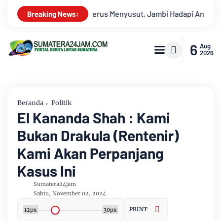
ncaman Krisis Air Bersih dan Karhutla
Kekeruhan Sungai Ba
Breaking News:
6
Aug
2026
Beranda
Politik
El Kananda Shah : Kami
Bukan Drakula (Rentenir)
Kami Akan Perpanjang
Kasus Ini
Sumatera24jam
Sabtu, November 02, 2024
PRINT
12px
30px