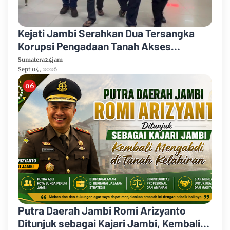
Kejati Jambi Serahkan Dua Tersangka
Korupsi Pengadaan Tanah Akses
Pelabuhan Ujung Jabung Ke Penuntut
Sumatera24jam
Umum
Sept 04, 2026
Putra Daerah Jambi Romi Arizyanto
Ditunjuk sebagai Kajari Jambi, Kembali