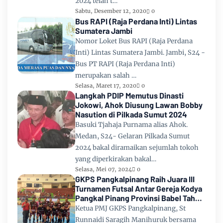
2024 telah t…
Sabtu, Desember 12, 2020
0
Bus RAPI (Raja Perdana Inti) Lintas
Sumatera Jambi
Nomor Loket Bus RAPI (Raja Perdana
Inti) Lintas Sumatera Jambi. Jambi, S24 -
Bus PT RAPI (Raja Perdana Inti)
merupakan salah …
Selasa, Maret 17, 2020
0
Langkah PDIP Memutus Dinasti
Jokowi, Ahok Diusung Lawan Bobby
Nasution di Pilkada Sumut 2024
Basuki Tjahaja Purnama alias Ahok.
Medan, S24- Gelaran Pilkada Sumut
2024 bakal diramaikan sejumlah tokoh
yang diperkirakan bakal…
Selasa, Mei 07, 2024
0
GKPS Pangkalpinang Raih Juara III
Turnamen Futsal Antar Gereja Kodya
Pangkal Pinang Provinsi Babel Tahun
2024
Ketua PMJ GKPS Pangkalpinang, St
Runnaidi Saragih Manihuruk bersama