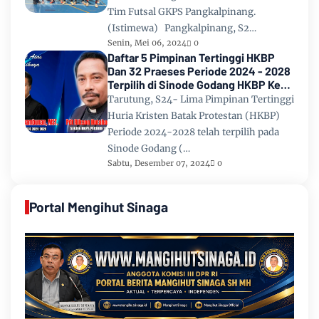
Tim Futsal GKPS Pangkalpinang.
(Istimewa) Pangkalpinang, S2…
Senin, Mei 06, 2024
0
Daftar 5 Pimpinan Tertinggi HKBP
Dan 32 Praeses Periode 2024 - 2028
Terpilih di Sinode Godang HKBP Ke
67 Tahun 2024
Tarutung, S24- Lima Pimpinan Tertinggi
Huria Kristen Batak Protestan (HKBP)
Periode 2024-2028 telah terpilih pada
Sinode Godang (…
Sabtu, Desember 07, 2024
0
Portal Mengihut Sinaga