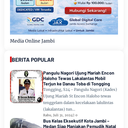
Media Online Jambi
BERITA POPULAR
Pangulu Nagori Ujung Mariah Encon
Haloho Tewas Lakalantas Mobil
Terjun ke Danau Toba di Tongging
Tongging, S24 - Pangulu Nagori (Kades)
Ujung Mariah St Encon Haloho tewas
tenggelam dalam kecelakaan lalulintas
(lakalantas) tun…
Rabu, Juli 31, 2024
0
Bus Kelas Eksekutif Kota Jambi –
Medan Siap Manjakan Pemudik Natal