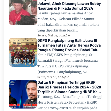
Jokowi, Ahok Diusung Lawan Bobby
Nasution di Pilkada Sumut 2024
Basuki Tjahaja Purnama alias Ahok.
Medan, S24- Gelaran Pilkada Sumut
2024 bakal diramaikan sejumlah tokoh
yang diperkirakan bakal…
Selasa, Mei 07, 2024
0
GKPS Pangkalpinang Raih Juara III
Turnamen Futsal Antar Gereja Kodya
Pangkal Pinang Provinsi Babel Tahun
2024
Ketua PMJ GKPS Pangkalpinang, St
Runnaidi Saragih Manihuruk bersama
Tim Futsal GKPS Pangkalpinang.
(Istimewa) Pangkalpinang, S2…
Senin, Mei 06, 2024
0
Daftar 5 Pimpinan Tertinggi HKBP
Dan 32 Praeses Periode 2024 - 2028
Terpilih di Sinode Godang HKBP Ke
67 Tahun 2024
Tarutung, S24- Lima Pimpinan Tertinggi
Huria Kristen Batak Protestan (HKBP)
Periode 2024-2028 telah terpilih pada