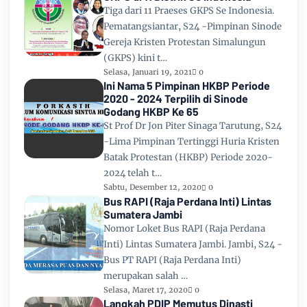
Tiga dari 11 Praeses GKPS Se Indonesia.
Pematangsiantar, S24 -Pimpinan Sinode
Gereja Kristen Protestan Simalungun
(GKPS) kini t…
Selasa, Januari 19, 2021
0
Ini Nama 5 Pimpinan HKBP Periode
2020 - 2024 Terpilih di Sinode
Godang HKBP Ke 65
St Prof Dr Jon Piter Sinaga Tarutung, S24
-Lima Pimpinan Tertinggi Huria Kristen
Batak Protestan (HKBP) Periode 2020-
2024 telah t…
Sabtu, Desember 12, 2020
0
Bus RAPI (Raja Perdana Inti) Lintas
Sumatera Jambi
Nomor Loket Bus RAPI (Raja Perdana
Inti) Lintas Sumatera Jambi. Jambi, S24 -
Bus PT RAPI (Raja Perdana Inti)
merupakan salah …
Selasa, Maret 17, 2020
0
Langkah PDIP Memutus Dinasti