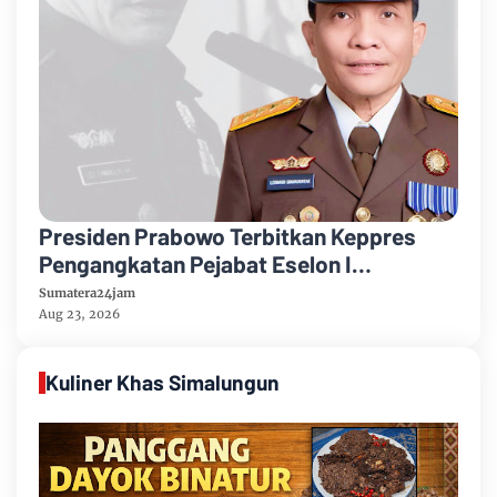
Presiden Prabowo Terbitkan Keppres
Pengangkatan Pejabat Eselon I
Kejaksaan Agung
Sumatera24jam
Aug 23, 2026
Kuliner Khas Simalungun