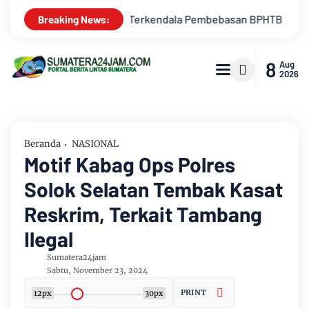
BPHTB di Sebagian Lahan
Kemarau Memuncak, Debit Sungai B
Breaking News:
8
Aug
2026
Beranda
NASIONAL
Motif Kabag Ops Polres
Solok Selatan Tembak Kasat
Reskrim, Terkait Tambang
Ilegal
Sumatera24jam
Sabtu, November 23, 2024
PRINT
12px
30px