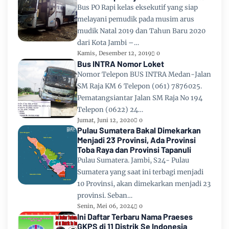
Bus PO Rapi kelas eksekutif yang siap
melayani pemudik pada musim arus
mudik Natal 2019 dan Tahun Baru 2020
dari Kota Jambi –…
Kamis, Desember 12, 2019
0
Bus INTRA Nomor Loket
Nomor Telepon BUS INTRA Medan-Jalan
SM Raja KM 6 Telepon (061) 7876025.
Pematangsiantar Jalan SM Raja No 194
Telepon (0622) 24…
Jumat, Juni 12, 2020
0
Pulau Sumatera Bakal Dimekarkan
Menjadi 23 Provinsi, Ada Provinsi
Toba Raya dan Provinsi Tapanuli
Pulau Sumatera. Jambi, S24- Pulau
Sumatera yang saat ini terbagi menjadi
10 Provinsi, akan dimekarkan menjadi 23
provinsi. Seban…
Senin, Mei 06, 2024
0
Ini Daftar Terbaru Nama Praeses
GKPS di 11 Distrik Se Indonesia