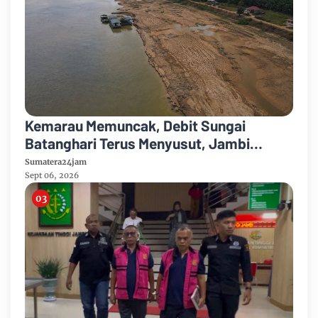
Kemarau Memuncak, Debit Sungai
Batanghari Terus Menyusut, Jambi
Hadapi Ancaman Krisis Air Bersih dan
Sumatera24jam
Karhutla
Sept 06, 2026