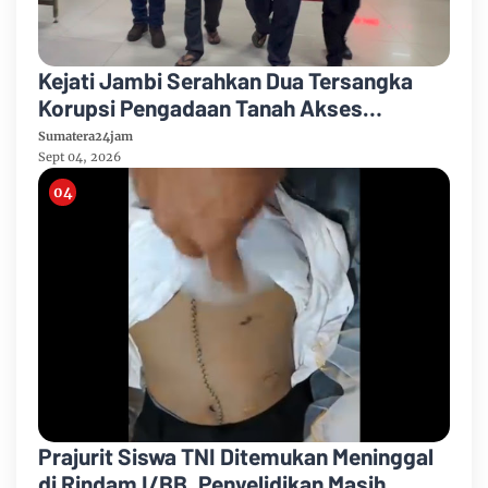
Kejati Jambi Serahkan Dua Tersangka
Korupsi Pengadaan Tanah Akses
Pelabuhan Ujung Jabung Ke Penuntut
Sumatera24jam
Umum
Sept 04, 2026
Prajurit Siswa TNI Ditemukan Meninggal
di Rindam I/BB, Penyelidikan Masih