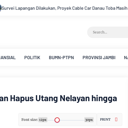
 Cable Car Danau Toba Masih Terkendala Pembebasan BPHTB di S
NANSIAL
POLITIK
BUMN-PTPN
PROVINSI JAMBI
N
an Hapus Utang Nelayan hingga
Font size:
PRINT
12px
30px