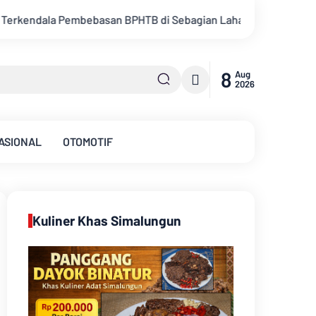
ebagian Lahan
Kemarau Memuncak, Debit Sungai Batanghari 
8
Aug
2026
ASIONAL
OTOMOTIF
Kuliner Khas Simalungun