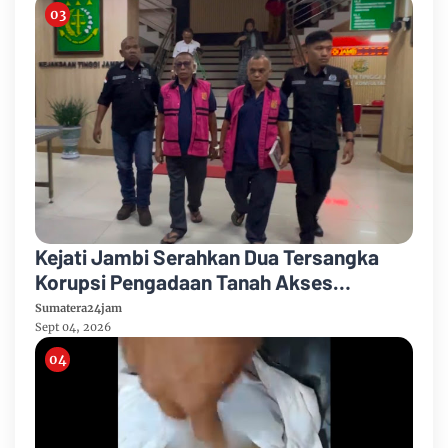
Kejati Jambi Serahkan Dua Tersangka
Korupsi Pengadaan Tanah Akses
Pelabuhan Ujung Jabung Ke Penuntut
Sumatera24jam
Umum
Sept 04, 2026