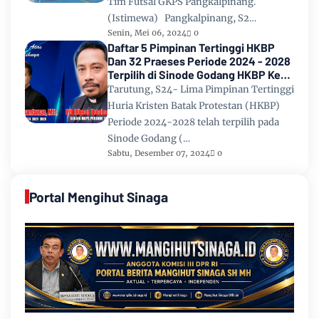
Tim Futsal GKPS Pangkalpinang.
(Istimewa) Pangkalpinang, S2…
Senin, Mei 06, 2024
0
Daftar 5 Pimpinan Tertinggi HKBP
Dan 32 Praeses Periode 2024 - 2028
Terpilih di Sinode Godang HKBP Ke
67 Tahun 2024
Tarutung, S24- Lima Pimpinan Tertinggi
Huria Kristen Batak Protestan (HKBP)
Periode 2024-2028 telah terpilih pada
Sinode Godang (…
Sabtu, Desember 07, 2024
0
Portal Mengihut Sinaga