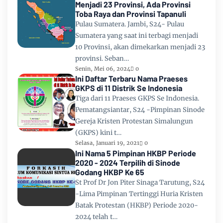
Menjadi 23 Provinsi, Ada Provinsi
Toba Raya dan Provinsi Tapanuli
Pulau Sumatera. Jambi, S24- Pulau
Sumatera yang saat ini terbagi menjadi
10 Provinsi, akan dimekarkan menjadi 23
provinsi. Seban…
Senin, Mei 06, 2024
0
Ini Daftar Terbaru Nama Praeses
GKPS di 11 Distrik Se Indonesia
Tiga dari 11 Praeses GKPS Se Indonesia.
Pematangsiantar, S24 -Pimpinan Sinode
Gereja Kristen Protestan Simalungun
(GKPS) kini t…
Selasa, Januari 19, 2021
0
Ini Nama 5 Pimpinan HKBP Periode
2020 - 2024 Terpilih di Sinode
Godang HKBP Ke 65
St Prof Dr Jon Piter Sinaga Tarutung, S24
-Lima Pimpinan Tertinggi Huria Kristen
Batak Protestan (HKBP) Periode 2020-
2024 telah t…