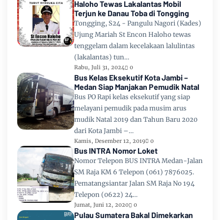
Haloho Tewas Lakalantas Mobil
Terjun ke Danau Toba di Tongging
Tongging, S24 - Pangulu Nagori (Kades)
Ujung Mariah St Encon Haloho tewas
tenggelam dalam kecelakaan lalulintas
(lakalantas) tun…
Rabu, Juli 31, 2024
0
Bus Kelas Eksekutif Kota Jambi –
Medan Siap Manjakan Pemudik Natal
Bus PO Rapi kelas eksekutif yang siap
melayani pemudik pada musim arus
mudik Natal 2019 dan Tahun Baru 2020
dari Kota Jambi –…
Kamis, Desember 12, 2019
0
Bus INTRA Nomor Loket
Nomor Telepon BUS INTRA Medan-Jalan
SM Raja KM 6 Telepon (061) 7876025.
Pematangsiantar Jalan SM Raja No 194
Telepon (0622) 24…
Jumat, Juni 12, 2020
0
Pulau Sumatera Bakal Dimekarkan