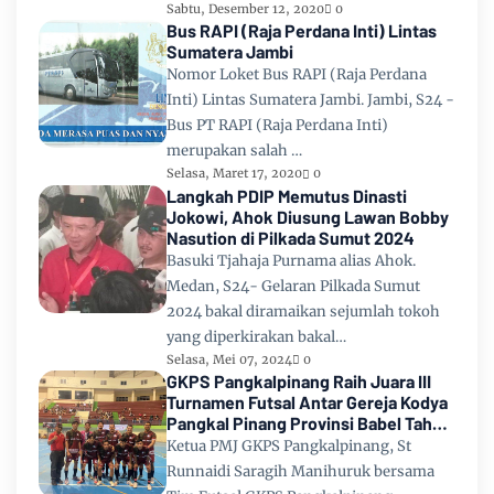
Sabtu, Desember 12, 2020
0
Bus RAPI (Raja Perdana Inti) Lintas
Sumatera Jambi
Nomor Loket Bus RAPI (Raja Perdana
Inti) Lintas Sumatera Jambi. Jambi, S24 -
Bus PT RAPI (Raja Perdana Inti)
merupakan salah …
Selasa, Maret 17, 2020
0
Langkah PDIP Memutus Dinasti
Jokowi, Ahok Diusung Lawan Bobby
Nasution di Pilkada Sumut 2024
Basuki Tjahaja Purnama alias Ahok.
Medan, S24- Gelaran Pilkada Sumut
2024 bakal diramaikan sejumlah tokoh
yang diperkirakan bakal…
Selasa, Mei 07, 2024
0
GKPS Pangkalpinang Raih Juara III
Turnamen Futsal Antar Gereja Kodya
Pangkal Pinang Provinsi Babel Tahun
2024
Ketua PMJ GKPS Pangkalpinang, St
Runnaidi Saragih Manihuruk bersama