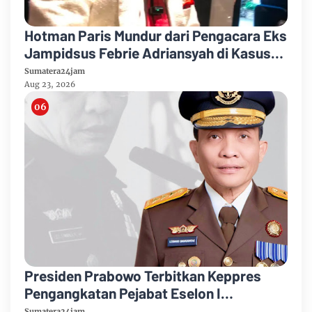
Hotman Paris Mundur dari Pengacara Eks
Jampidsus Febrie Adriansyah di Kasus
Korupsi dan TPPU
Sumatera24jam
Aug 23, 2026
Presiden Prabowo Terbitkan Keppres
Pengangkatan Pejabat Eselon I
Kejaksaan Agung
Sumatera24jam