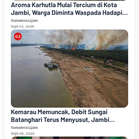
Aroma Karhutla Mulai Tercium di Kota
Jambi, Warga Diminta Waspada Hadapi
Puncak Kemarau
Sumatera24jam
Sept 07, 2026
Kemarau Memuncak, Debit Sungai
Batanghari Terus Menyusut, Jambi
Hadapi Ancaman Krisis Air Bersih dan
Sumatera24jam
Karhutla
Sept 06, 2026