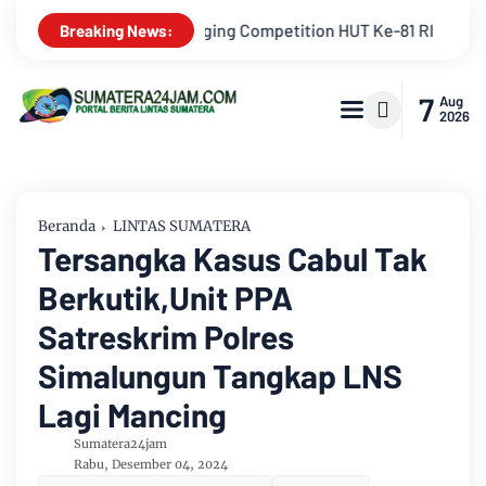
 RI
Kejati Jambi Serahkan Dua Tersangka Korupsi Pengada
Breaking News:
7
Aug
2026
Beranda
LINTAS SUMATERA
Tersangka Kasus Cabul Tak
Berkutik,Unit PPA
Satreskrim Polres
Simalungun Tangkap LNS
Lagi Mancing
Sumatera24jam
Rabu, Desember 04, 2024