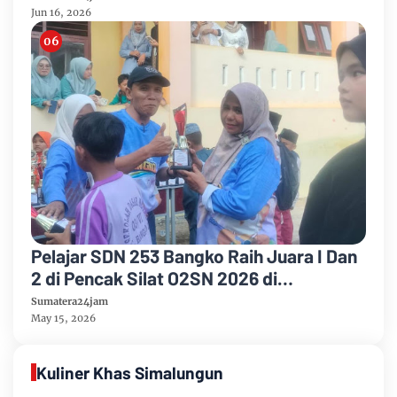
Jun 16, 2026
Pelajar SDN 253 Bangko Raih Juara I Dan
2 di Pencak Silat O2SN 2026 di
Kecamatan Bangko
Sumatera24jam
May 15, 2026
Kuliner Khas Simalungun