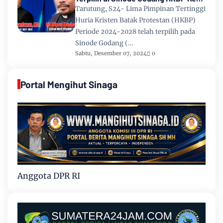
67 Tahun 2024
Tarutung, S24- Lima Pimpinan Tertinggi
Huria Kristen Batak Protestan (HKBP)
Periode 2024-2028 telah terpilih pada
Sinode Godang (…
Sabtu, Desember 07, 2024
0
Portal Mengihut Sinaga
Anggota DPR RI