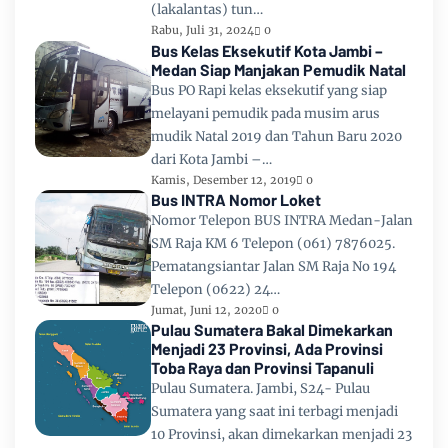
(lakalantas) tun…
Rabu, Juli 31, 2024
0
Bus Kelas Eksekutif Kota Jambi –
Medan Siap Manjakan Pemudik Natal
Bus PO Rapi kelas eksekutif yang siap
melayani pemudik pada musim arus
mudik Natal 2019 dan Tahun Baru 2020
dari Kota Jambi –…
Kamis, Desember 12, 2019
0
Bus INTRA Nomor Loket
Nomor Telepon BUS INTRA Medan-Jalan
SM Raja KM 6 Telepon (061) 7876025.
Pematangsiantar Jalan SM Raja No 194
Telepon (0622) 24…
Jumat, Juni 12, 2020
0
Pulau Sumatera Bakal Dimekarkan
Menjadi 23 Provinsi, Ada Provinsi
Toba Raya dan Provinsi Tapanuli
Pulau Sumatera. Jambi, S24- Pulau
Sumatera yang saat ini terbagi menjadi
10 Provinsi, akan dimekarkan menjadi 23