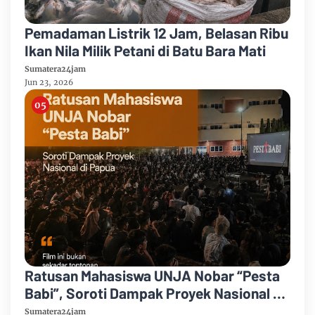
Pemadaman Listrik 12 Jam, Belasan Ribu
Ikan Nila Milik Petani di Batu Bara Mati
Sumatera24jam
Jun 23, 2026
Ratusan Mahasiswa UNJA Nobar “Pesta
Babi”, Soroti Dampak Proyek Nasional di
Papua
Sumatera24jam