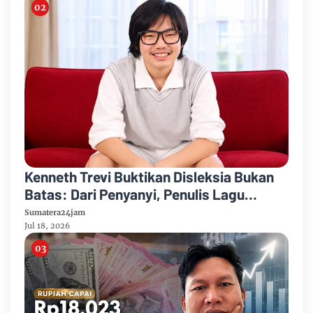
Kenneth Trevi Buktikan Disleksia Bukan
Batas: Dari Penyanyi, Penulis Lagu
hingga Recording Engineer
Sumatera24jam
Jul 18, 2026