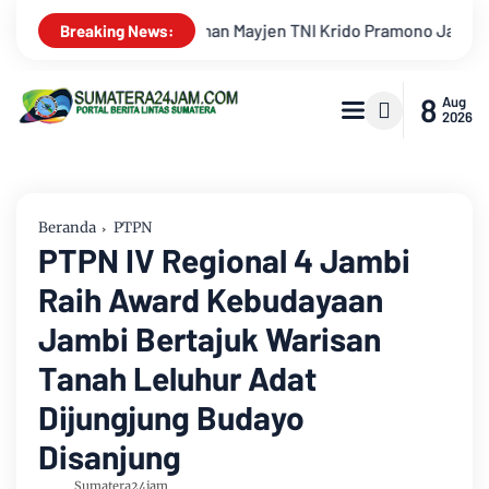
on Singing Competition HUT Ke-81 RI
Kejati Jambi Serahk
Breaking News:
8
Aug
2026
Beranda
PTPN
PTPN IV Regional 4 Jambi
Raih Award Kebudayaan
Jambi Bertajuk Warisan
Tanah Leluhur Adat
Dijungjung Budayo
Disanjung
Sumatera24jam