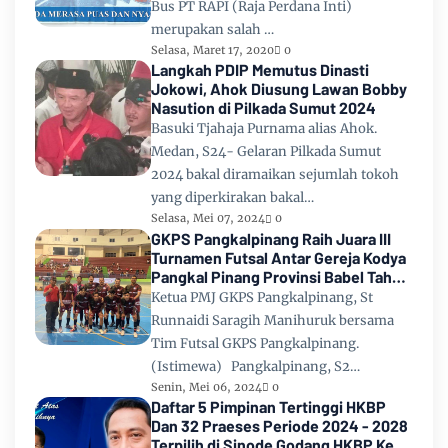
Bus PT RAPI (Raja Perdana Inti)
merupakan salah …
Selasa, Maret 17, 2020
0
Langkah PDIP Memutus Dinasti
Jokowi, Ahok Diusung Lawan Bobby
Nasution di Pilkada Sumut 2024
Basuki Tjahaja Purnama alias Ahok.
Medan, S24- Gelaran Pilkada Sumut
2024 bakal diramaikan sejumlah tokoh
yang diperkirakan bakal…
Selasa, Mei 07, 2024
0
GKPS Pangkalpinang Raih Juara III
Turnamen Futsal Antar Gereja Kodya
Pangkal Pinang Provinsi Babel Tahun
2024
Ketua PMJ GKPS Pangkalpinang, St
Runnaidi Saragih Manihuruk bersama
Tim Futsal GKPS Pangkalpinang.
(Istimewa) Pangkalpinang, S2…
Senin, Mei 06, 2024
0
Daftar 5 Pimpinan Tertinggi HKBP
Dan 32 Praeses Periode 2024 - 2028
Terpilih di Sinode Godang HKBP Ke