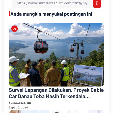
Anda mungkin menyukai postingan ini
Survei Lapangan Dilakukan, Proyek Cable
Car Danau Toba Masih Terkendala
Pembebasan BPHTB di Sebagian Lahan
Sumatera24jam
Sept 06, 2026