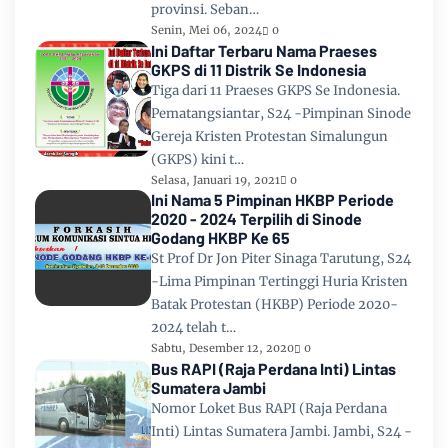
provinsi. Seban…
Senin, Mei 06, 2024
0
Ini Daftar Terbaru Nama Praeses
GKPS di 11 Distrik Se Indonesia
Tiga dari 11 Praeses GKPS Se Indonesia.
Pematangsiantar, S24 -Pimpinan Sinode
Gereja Kristen Protestan Simalungun
(GKPS) kini t…
Selasa, Januari 19, 2021
0
Ini Nama 5 Pimpinan HKBP Periode
2020 - 2024 Terpilih di Sinode
Godang HKBP Ke 65
St Prof Dr Jon Piter Sinaga Tarutung, S24
-Lima Pimpinan Tertinggi Huria Kristen
Batak Protestan (HKBP) Periode 2020-
2024 telah t…
Sabtu, Desember 12, 2020
0
Bus RAPI (Raja Perdana Inti) Lintas
Sumatera Jambi
Nomor Loket Bus RAPI (Raja Perdana
Inti) Lintas Sumatera Jambi. Jambi, S24 -