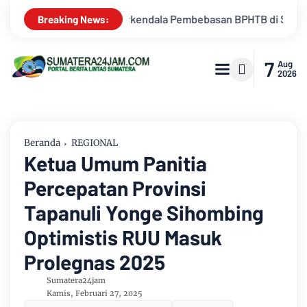
BPHTB di Sebagian Lahan
Kemarau Memuncak, Debit Sungai B
Breaking News:
7
Aug
2026
Beranda
REGIONAL
Ketua Umum Panitia
Percepatan Provinsi
Tapanuli Yonge Sihombing
Optimistis RUU Masuk
Prolegnas 2025
Sumatera24jam
Kamis, Februari 27, 2025