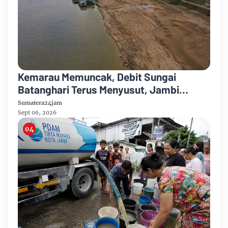
Kemarau Memuncak, Debit Sungai
Batanghari Terus Menyusut, Jambi
Hadapi Ancaman Krisis Air Bersih dan
Sumatera24jam
Karhutla
Sept 06, 2026