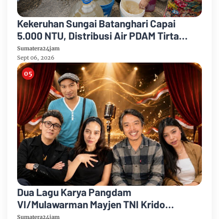
Kekeruhan Sungai Batanghari Capai
5.000 NTU, Distribusi Air PDAM Tirta
Mayang di Sejumlah Wilayah Terganggu
Sumatera24jam
Sept 06, 2026
Dua Lagu Karya Pangdam
VI/Mulawarman Mayjen TNI Krido
Pramono Jadi Ikon Singing Competition
Sumatera24jam