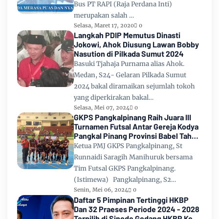
Bus PT RAPI (Raja Perdana Inti)
merupakan salah …
Selasa, Maret 17, 2020
0
Langkah PDIP Memutus Dinasti
Jokowi, Ahok Diusung Lawan Bobby
Nasution di Pilkada Sumut 2024
Basuki Tjahaja Purnama alias Ahok.
Medan, S24- Gelaran Pilkada Sumut
2024 bakal diramaikan sejumlah tokoh
yang diperkirakan bakal…
Selasa, Mei 07, 2024
0
GKPS Pangkalpinang Raih Juara III
Turnamen Futsal Antar Gereja Kodya
Pangkal Pinang Provinsi Babel Tahun
2024
Ketua PMJ GKPS Pangkalpinang, St
Runnaidi Saragih Manihuruk bersama
Tim Futsal GKPS Pangkalpinang.
(Istimewa) Pangkalpinang, S2…
Senin, Mei 06, 2024
0
Daftar 5 Pimpinan Tertinggi HKBP
Dan 32 Praeses Periode 2024 - 2028
Terpilih di Sinode Godang HKBP Ke