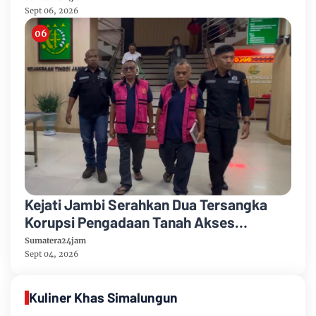
HUT Ke-81 RI
Sept 06, 2026
Kejati Jambi Serahkan Dua Tersangka
Korupsi Pengadaan Tanah Akses
Pelabuhan Ujung Jabung Ke Penuntut
Sumatera24jam
Umum
Sept 04, 2026
Kuliner Khas Simalungun