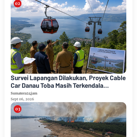
Survei Lapangan Dilakukan, Proyek Cable
Car Danau Toba Masih Terkendala
Pembebasan BPHTB di Sebagian Lahan
Sumatera24jam
Sept 06, 2026