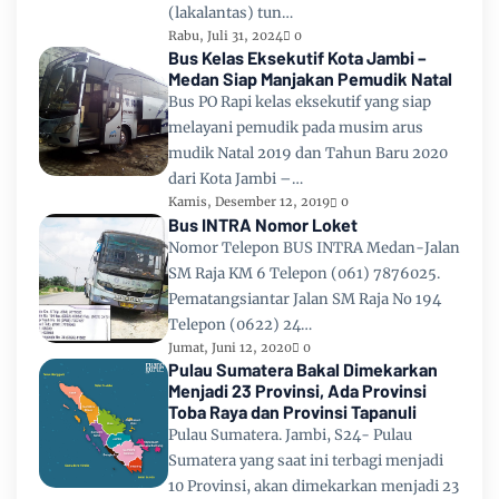
(lakalantas) tun…
Rabu, Juli 31, 2024
0
Bus Kelas Eksekutif Kota Jambi –
Medan Siap Manjakan Pemudik Natal
Bus PO Rapi kelas eksekutif yang siap
melayani pemudik pada musim arus
mudik Natal 2019 dan Tahun Baru 2020
dari Kota Jambi –…
Kamis, Desember 12, 2019
0
Bus INTRA Nomor Loket
Nomor Telepon BUS INTRA Medan-Jalan
SM Raja KM 6 Telepon (061) 7876025.
Pematangsiantar Jalan SM Raja No 194
Telepon (0622) 24…
Jumat, Juni 12, 2020
0
Pulau Sumatera Bakal Dimekarkan
Menjadi 23 Provinsi, Ada Provinsi
Toba Raya dan Provinsi Tapanuli
Pulau Sumatera. Jambi, S24- Pulau
Sumatera yang saat ini terbagi menjadi
10 Provinsi, akan dimekarkan menjadi 23