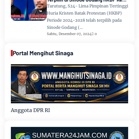
67 Tahun 2024
Tarutung, S24- Lima Pimpinan Tertinggi
Huria Kristen Batak Protestan (HKBP)
Periode 2024-2028 telah terpilih pada
Sinode Godang (…
Sabtu, Desember 07, 2024
0
Portal Mengihut Sinaga
Anggota DPR RI