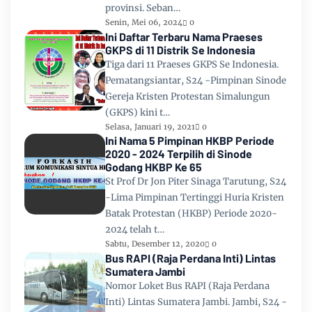
provinsi. Seban…
Senin, Mei 06, 2024
0
Ini Daftar Terbaru Nama Praeses
GKPS di 11 Distrik Se Indonesia
Tiga dari 11 Praeses GKPS Se Indonesia.
Pematangsiantar, S24 -Pimpinan Sinode
Gereja Kristen Protestan Simalungun
(GKPS) kini t…
Selasa, Januari 19, 2021
0
Ini Nama 5 Pimpinan HKBP Periode
2020 - 2024 Terpilih di Sinode
Godang HKBP Ke 65
St Prof Dr Jon Piter Sinaga Tarutung, S24
-Lima Pimpinan Tertinggi Huria Kristen
Batak Protestan (HKBP) Periode 2020-
2024 telah t…
Sabtu, Desember 12, 2020
0
Bus RAPI (Raja Perdana Inti) Lintas
Sumatera Jambi
Nomor Loket Bus RAPI (Raja Perdana
Inti) Lintas Sumatera Jambi. Jambi, S24 -