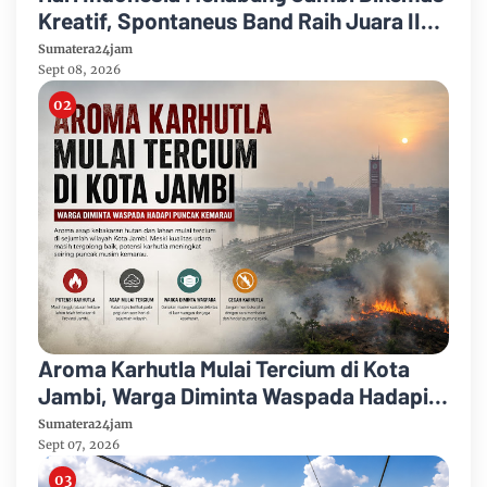
Kreatif, Spontaneus Band Raih Juara II
Festival Band Pelajar dan Mahasiswa
Sumatera24jam
Sept 08, 2026
Aroma Karhutla Mulai Tercium di Kota
Jambi, Warga Diminta Waspada Hadapi
Puncak Kemarau
Sumatera24jam
Sept 07, 2026