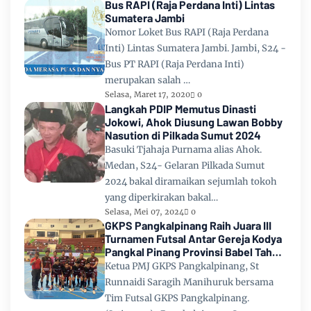
Bus RAPI (Raja Perdana Inti) Lintas
Sumatera Jambi
Nomor Loket Bus RAPI (Raja Perdana
Inti) Lintas Sumatera Jambi. Jambi, S24 -
Bus PT RAPI (Raja Perdana Inti)
merupakan salah …
Selasa, Maret 17, 2020
0
Langkah PDIP Memutus Dinasti
Jokowi, Ahok Diusung Lawan Bobby
Nasution di Pilkada Sumut 2024
Basuki Tjahaja Purnama alias Ahok.
Medan, S24- Gelaran Pilkada Sumut
2024 bakal diramaikan sejumlah tokoh
yang diperkirakan bakal…
Selasa, Mei 07, 2024
0
GKPS Pangkalpinang Raih Juara III
Turnamen Futsal Antar Gereja Kodya
Pangkal Pinang Provinsi Babel Tahun
2024
Ketua PMJ GKPS Pangkalpinang, St
Runnaidi Saragih Manihuruk bersama
Tim Futsal GKPS Pangkalpinang.