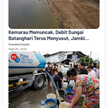
Kemarau Memuncak, Debit Sungai
Batanghari Terus Menyusut, Jambi
Hadapi Ancaman Krisis Air Bersih dan
Sumatera24jam
Karhutla
Sept 06, 2026