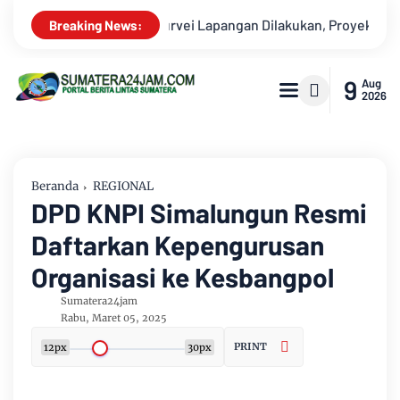
Proyek Cable Car Danau Toba Masih Terkendala Pembebasan BPHT
Breaking News:
9
Aug
2026
Beranda
REGIONAL
DPD KNPI Simalungun Resmi
Daftarkan Kepengurusan
Organisasi ke Kesbangpol
Sumatera24jam
Rabu, Maret 05, 2025
PRINT
12px
30px