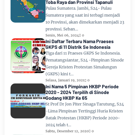
Toba Raya dan Provinsi Tapanuli
Pulau Sumatera. Jambi, S24- Pulau
Sumatera yang saat ini terbagi menjadi
10 Provinsi, akan dimekarkan menjadi 23
provinsi. Seban…
Senin, Mei 06, 2024
0
Ini Daftar Terbaru Nama Praeses
GKPS di 11 Distrik Se Indonesia
Tiga dari 11 Praeses GKPS Se Indonesia.
Pematangsiantar, S24 -Pimpinan Sinode
Gereja Kristen Protestan Simalungun
(GKPS) kini t…
Selasa, Januari 19, 2021
0
Ini Nama 5 Pimpinan HKBP Periode
2020 - 2024 Terpilih di Sinode
Godang HKBP Ke 65
St Prof Dr Jon Piter Sinaga Tarutung, S24
-Lima Pimpinan Tertinggi Huria Kristen
Batak Protestan (HKBP) Periode 2020-
2024 telah t…
Sabtu, Desember 12, 2020
0