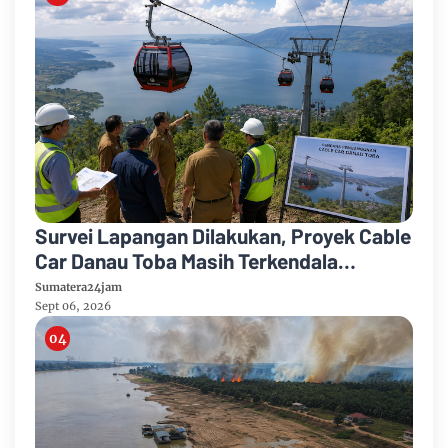
Survei Lapangan Dilakukan, Proyek Cable
Car Danau Toba Masih Terkendala
Pembebasan BPHTB di Sebagian Lahan
Sumatera24jam
Sept 06, 2026