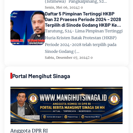
(Istimewa) Pangkalpinang, S2…
Senin, Mei 06, 2024
0
Daftar 5 Pimpinan Tertinggi HKBP
Dan 32 Praeses Periode 2024 - 2028
Terpilih di Sinode Godang HKBP Ke
67 Tahun 2024
Tarutung, S24- Lima Pimpinan Tertinggi
Huria Kristen Batak Protestan (HKBP)
Periode 2024-2028 telah terpilih pada
Sinode Godang (…
Sabtu, Desember 07, 2024
0
Portal Mengihut Sinaga
Anggota DPR RI