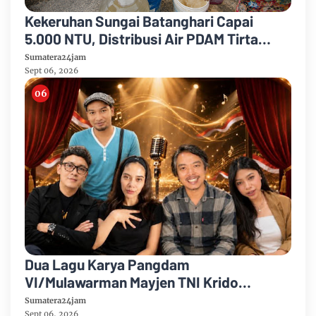
Kekeruhan Sungai Batanghari Capai
5.000 NTU, Distribusi Air PDAM Tirta
Mayang di Sejumlah Wilayah Terganggu
Sumatera24jam
Sept 06, 2026
Dua Lagu Karya Pangdam
VI/Mulawarman Mayjen TNI Krido
Pramono Jadi Ikon Singing Competition
Sumatera24jam
Sept 06, 2026