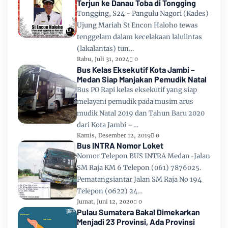
Terjun ke Danau Toba di Tongging
Tongging, S24 - Pangulu Nagori (Kades)
Ujung Mariah St Encon Haloho tewas
tenggelam dalam kecelakaan lalulintas
(lakalantas) tun…
Rabu, Juli 31, 2024
0
Bus Kelas Eksekutif Kota Jambi –
Medan Siap Manjakan Pemudik Natal
Bus PO Rapi kelas eksekutif yang siap
melayani pemudik pada musim arus
mudik Natal 2019 dan Tahun Baru 2020
dari Kota Jambi –…
Kamis, Desember 12, 2019
0
Bus INTRA Nomor Loket
Nomor Telepon BUS INTRA Medan-Jalan
SM Raja KM 6 Telepon (061) 7876025.
Pematangsiantar Jalan SM Raja No 194
Telepon (0622) 24…
Jumat, Juni 12, 2020
0
Pulau Sumatera Bakal Dimekarkan
Menjadi 23 Provinsi, Ada Provinsi