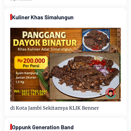
HUT Ke-81 RI
Kuliner Khas Simalungun
di Kota Jambi Sekitarnya KLIK Benner
Oppunk Generation Band