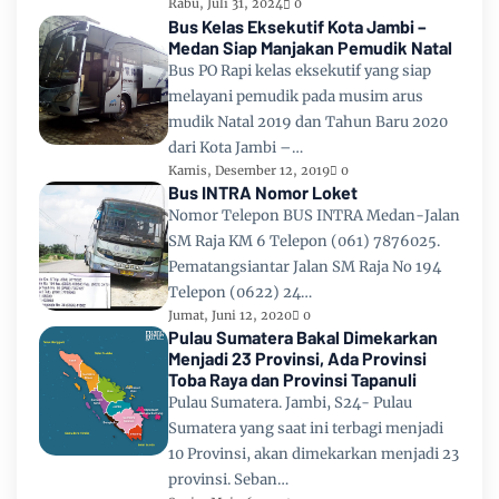
Rabu, Juli 31, 2024
0
Bus Kelas Eksekutif Kota Jambi –
Medan Siap Manjakan Pemudik Natal
Bus PO Rapi kelas eksekutif yang siap
melayani pemudik pada musim arus
mudik Natal 2019 dan Tahun Baru 2020
dari Kota Jambi –…
Kamis, Desember 12, 2019
0
Bus INTRA Nomor Loket
Nomor Telepon BUS INTRA Medan-Jalan
SM Raja KM 6 Telepon (061) 7876025.
Pematangsiantar Jalan SM Raja No 194
Telepon (0622) 24…
Jumat, Juni 12, 2020
0
Pulau Sumatera Bakal Dimekarkan
Menjadi 23 Provinsi, Ada Provinsi
Toba Raya dan Provinsi Tapanuli
Pulau Sumatera. Jambi, S24- Pulau
Sumatera yang saat ini terbagi menjadi
10 Provinsi, akan dimekarkan menjadi 23
provinsi. Seban…