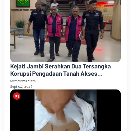
Kejati Jambi Serahkan Dua Tersangka
Korupsi Pengadaan Tanah Akses
Pelabuhan Ujung Jabung Ke Penuntut
Sumatera24jam
Umum
Sept 04, 2026