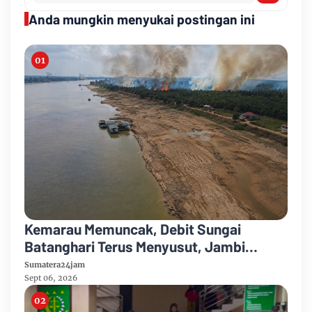
Anda mungkin menyukai postingan ini
Kemarau Memuncak, Debit Sungai
Batanghari Terus Menyusut, Jambi
Hadapi Ancaman Krisis Air Bersih dan
Sumatera24jam
Karhutla
Sept 06, 2026