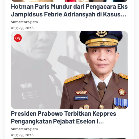
Hotman Paris Mundur dari Pengacara Eks
Jampidsus Febrie Adriansyah di Kasus
Korupsi dan TPPU
Sumatera24jam
Aug 23, 2026
Presiden Prabowo Terbitkan Keppres
Pengangkatan Pejabat Eselon I
Kejaksaan Agung
Sumatera24jam
Aug 23, 2026