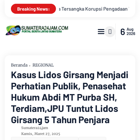
daan Tanah Akses Pelabuhan Ujung Jabung Ke Penuntut Umum
Breaking News:
6
Aug
2026
Beranda
REGIONAL
Kasus Lidos Girsang Menjadi
Perhatian Publik, Penasehat
Hukum Abdi MT Purba SH,
Terdiam,JPU Tuntut Lidos
Girsang 5 Tahun Penjara
Sumatera24jam
Kamis, Maret 27, 2025