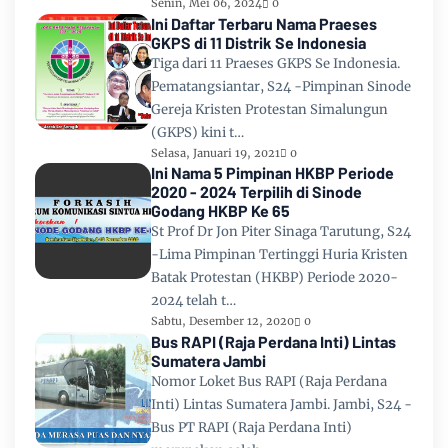
Senin, Mei 06, 2024
0
Ini Daftar Terbaru Nama Praeses
GKPS di 11 Distrik Se Indonesia
Tiga dari 11 Praeses GKPS Se Indonesia.
Pematangsiantar, S24 -Pimpinan Sinode
Gereja Kristen Protestan Simalungun
(GKPS) kini t…
Selasa, Januari 19, 2021
0
Ini Nama 5 Pimpinan HKBP Periode
2020 - 2024 Terpilih di Sinode
Godang HKBP Ke 65
St Prof Dr Jon Piter Sinaga Tarutung, S24
-Lima Pimpinan Tertinggi Huria Kristen
Batak Protestan (HKBP) Periode 2020-
2024 telah t…
Sabtu, Desember 12, 2020
0
Bus RAPI (Raja Perdana Inti) Lintas
Sumatera Jambi
Nomor Loket Bus RAPI (Raja Perdana
Inti) Lintas Sumatera Jambi. Jambi, S24 -
Bus PT RAPI (Raja Perdana Inti)