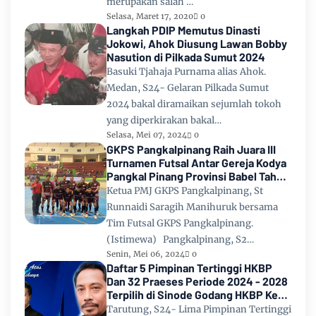
merupakan salah …
Selasa, Maret 17, 2020
0
Langkah PDIP Memutus Dinasti
Jokowi, Ahok Diusung Lawan Bobby
Nasution di Pilkada Sumut 2024
Basuki Tjahaja Purnama alias Ahok.
Medan, S24- Gelaran Pilkada Sumut
2024 bakal diramaikan sejumlah tokoh
yang diperkirakan bakal…
Selasa, Mei 07, 2024
0
GKPS Pangkalpinang Raih Juara III
Turnamen Futsal Antar Gereja Kodya
Pangkal Pinang Provinsi Babel Tahun
2024
Ketua PMJ GKPS Pangkalpinang, St
Runnaidi Saragih Manihuruk bersama
Tim Futsal GKPS Pangkalpinang.
(Istimewa) Pangkalpinang, S2…
Senin, Mei 06, 2024
0
Daftar 5 Pimpinan Tertinggi HKBP
Dan 32 Praeses Periode 2024 - 2028
Terpilih di Sinode Godang HKBP Ke
67 Tahun 2024
Tarutung, S24- Lima Pimpinan Tertinggi