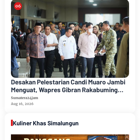
Desakan Pelestarian Candi Muaro Jambi
Menguat, Wapres Gibran Rakabuming
Raka Diminta Perintahkan Gubernur
Sumatera24jam
Tertibkan Stockpile Batu Bara
Aug 16, 2026
Kuliner Khas Simalungun