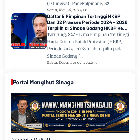
(Istimewa) Pangkalpinang, S2…
Senin, Mei 06, 2024
0
Daftar 5 Pimpinan Tertinggi HKBP
Dan 32 Praeses Periode 2024 - 2028
Terpilih di Sinode Godang HKBP Ke
67 Tahun 2024
Tarutung, S24- Lima Pimpinan Tertinggi
Huria Kristen Batak Protestan (HKBP)
Periode 2024-2028 telah terpilih pada
Sinode Godang (…
Sabtu, Desember 07, 2024
0
Portal Mengihut Sinaga
Anggota DPR RI