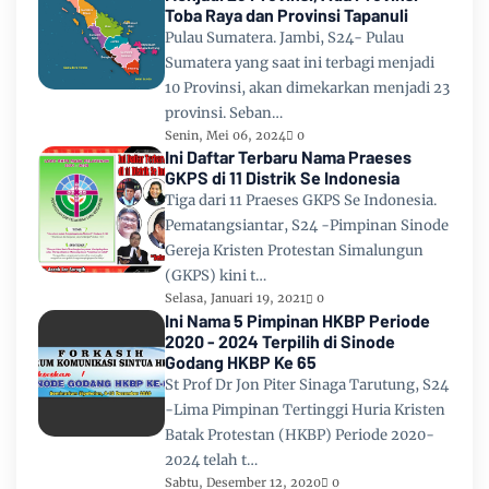
Toba Raya dan Provinsi Tapanuli
Pulau Sumatera. Jambi, S24- Pulau
Sumatera yang saat ini terbagi menjadi
10 Provinsi, akan dimekarkan menjadi 23
provinsi. Seban…
Senin, Mei 06, 2024
0
Ini Daftar Terbaru Nama Praeses
GKPS di 11 Distrik Se Indonesia
Tiga dari 11 Praeses GKPS Se Indonesia.
Pematangsiantar, S24 -Pimpinan Sinode
Gereja Kristen Protestan Simalungun
(GKPS) kini t…
Selasa, Januari 19, 2021
0
Ini Nama 5 Pimpinan HKBP Periode
2020 - 2024 Terpilih di Sinode
Godang HKBP Ke 65
St Prof Dr Jon Piter Sinaga Tarutung, S24
-Lima Pimpinan Tertinggi Huria Kristen
Batak Protestan (HKBP) Periode 2020-
2024 telah t…
Sabtu, Desember 12, 2020
0