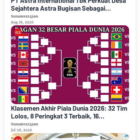
PT Astra International Tbk Perkuat Desa
Sejahtera Astra Bugisan Sebagai
Destinasi Wisata Candi Plaosan Berbasis
Sumatera24jam
Budaya
Aug 18, 2026
Klasemen Akhir Piala Dunia 2026: 32 Tim
Lolos, 8 Peringkat 3 Terbaik, 16
Tersingkir, Top Skor Messi
Sumatera24jam
Jul 28, 2026