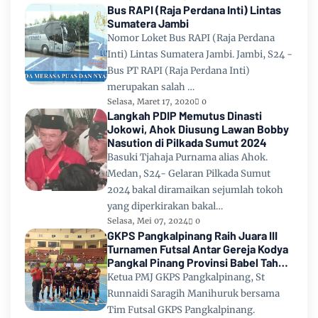
Bus RAPI (Raja Perdana Inti) Lintas
Sumatera Jambi
Nomor Loket Bus RAPI (Raja Perdana
Inti) Lintas Sumatera Jambi. Jambi, S24 -
Bus PT RAPI (Raja Perdana Inti)
merupakan salah …
Selasa, Maret 17, 2020
0
Langkah PDIP Memutus Dinasti
Jokowi, Ahok Diusung Lawan Bobby
Nasution di Pilkada Sumut 2024
Basuki Tjahaja Purnama alias Ahok.
Medan, S24- Gelaran Pilkada Sumut
2024 bakal diramaikan sejumlah tokoh
yang diperkirakan bakal…
Selasa, Mei 07, 2024
0
GKPS Pangkalpinang Raih Juara III
Turnamen Futsal Antar Gereja Kodya
Pangkal Pinang Provinsi Babel Tahun
2024
Ketua PMJ GKPS Pangkalpinang, St
Runnaidi Saragih Manihuruk bersama
Tim Futsal GKPS Pangkalpinang.