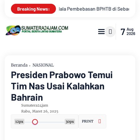
ian Lahan
Kemarau Memuncak, Debit Sungai Batanghari Terus
Breaking News:
7
Aug
2026
Beranda
NASIONAL
Presiden Prabowo Temui
Tim Nas Usai Kalahkan
Bahrain
Sumatera24jam
Rabu, Maret 26, 2025
PRINT
12px
30px