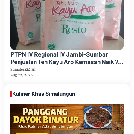
PTPN IV Regional IV Jambi-Sumbar
Penjualan Teh Kayu Aro Kemasan Naik 7
Persen Semester Pertama Tahun 2026
Sumatera24jam
Aug 22, 2026
Kuliner Khas Simalungun