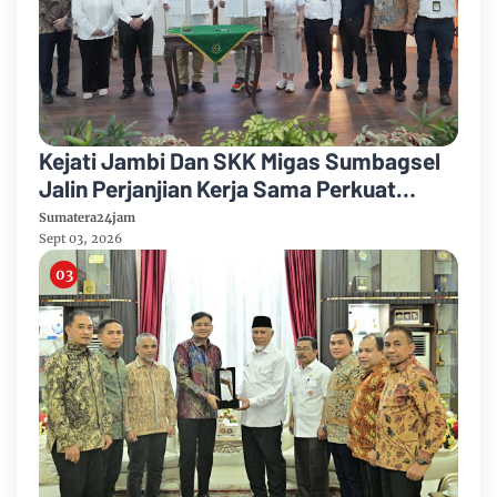
Kejati Jambi Dan SKK Migas Sumbagsel
Jalin Perjanjian Kerja Sama Perkuat
Kepastian Hukum
Sumatera24jam
Sept 03, 2026