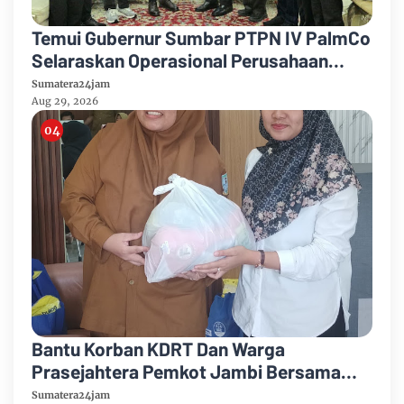
Temui Gubernur Sumbar PTPN IV PalmCo
Selaraskan Operasional Perusahaan
Dengan Pembangunan Daerah
Sumatera24jam
Aug 29, 2026
Bantu Korban KDRT Dan Warga
Prasejahtera Pemkot Jambi Bersama
PTPN IV Regional IV Salurkan Paket
Sumatera24jam