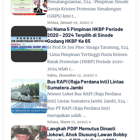
Pematangsiantar, S24 -Pimpinan Sinode
Gereja Kristen Protestan Simalungun
(GKPS) kini t…
Selasa, Januari 19, 2021
0
Ini Nama 5 Pimpinan HKBP Periode
2020 - 2024 Terpilih di Sinode
Godang HKBP Ke 65
St Prof Dr Jon Piter Sinaga Tarutung, S24
-Lima Pimpinan Tertinggi Huria Kristen
Batak Protestan (HKBP) Periode 2020-
2024 telah t…
Sabtu, Desember 12, 2020
0
Bus RAPI (Raja Perdana Inti) Lintas
Sumatera Jambi
Nomor Loket Bus RAPI (Raja Perdana
Inti) Lintas Sumatera Jambi. Jambi, S24 -
Bus PT RAPI (Raja Perdana Inti)
merupakan salah …
Selasa, Maret 17, 2020
0
Langkah PDIP Memutus Dinasti
Jokowi, Ahok Diusung Lawan Bobby