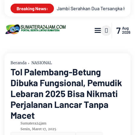
ngka Korupsi Pengadaan Tanah Akses Pelabuhan Ujung Jabung 
Breaking News:
7
Aug
2026
Beranda
NASIONAL
Tol Palembang-Betung
Dibuka Fungsional, Pemudik
Lebaran 2025 Bisa Nikmati
Perjalanan Lancar Tanpa
Macet
Sumatera24jam
Senin, Maret 17, 2025