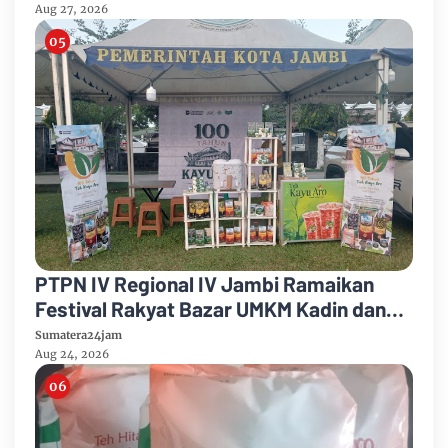
Sembako
Aug 27, 2026
PTPN IV Regional IV Jambi Ramaikan
Festival Rakyat Bazar UMKM Kadin dan
Korem 042/Garuda Putih
Sumatera24jam
Aug 24, 2026