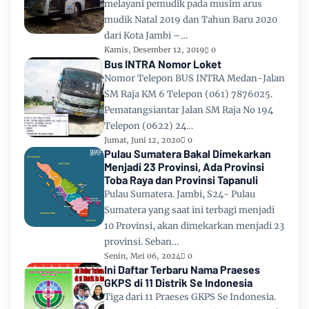
melayani pemudik pada musim arus
mudik Natal 2019 dan Tahun Baru 2020
dari Kota Jambi –…
Kamis, Desember 12, 2019
0
Bus INTRA Nomor Loket
Nomor Telepon BUS INTRA Medan-Jalan
SM Raja KM 6 Telepon (061) 7876025.
Pematangsiantar Jalan SM Raja No 194
Telepon (0622) 24…
Jumat, Juni 12, 2020
0
Pulau Sumatera Bakal Dimekarkan
Menjadi 23 Provinsi, Ada Provinsi
Toba Raya dan Provinsi Tapanuli
Pulau Sumatera. Jambi, S24- Pulau
Sumatera yang saat ini terbagi menjadi
10 Provinsi, akan dimekarkan menjadi 23
provinsi. Seban…
Senin, Mei 06, 2024
0
Ini Daftar Terbaru Nama Praeses
GKPS di 11 Distrik Se Indonesia
Tiga dari 11 Praeses GKPS Se Indonesia.