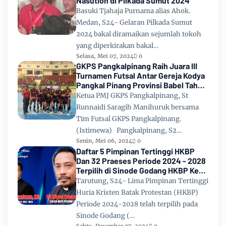
Nasution di Pilkada Sumut 2024
Basuki Tjahaja Purnama alias Ahok.
Medan, S24- Gelaran Pilkada Sumut
2024 bakal diramaikan sejumlah tokoh
yang diperkirakan bakal…
Selasa, Mei 07, 2024
0
GKPS Pangkalpinang Raih Juara III
Turnamen Futsal Antar Gereja Kodya
Pangkal Pinang Provinsi Babel Tahun
2024
Ketua PMJ GKPS Pangkalpinang, St
Runnaidi Saragih Manihuruk bersama
Tim Futsal GKPS Pangkalpinang.
(Istimewa) Pangkalpinang, S2…
Senin, Mei 06, 2024
0
Daftar 5 Pimpinan Tertinggi HKBP
Dan 32 Praeses Periode 2024 - 2028
Terpilih di Sinode Godang HKBP Ke
67 Tahun 2024
Tarutung, S24- Lima Pimpinan Tertinggi
Huria Kristen Batak Protestan (HKBP)
Periode 2024-2028 telah terpilih pada
Sinode Godang (…
Sabtu, Desember 07, 2024
0