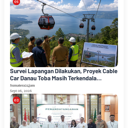
Survei Lapangan Dilakukan, Proyek Cable
Car Danau Toba Masih Terkendala
Pembebasan BPHTB di Sebagian Lahan
Sumatera24jam
Sept 06, 2026