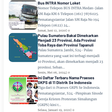
Bus INTRA Nomor Loket
Nomor Telepon BUS INTRA Medan-Jalan
SM Raja KM 6 Telepon (061) 7876025.
Pematangsiantar Jalan SM Raja No 194
Telepon (0622) 24…
Jumat, Juni 12, 2020
0
Pulau Sumatera Bakal Dimekarkan
Menjadi 23 Provinsi, Ada Provinsi
Toba Raya dan Provinsi Tapanuli
Pulau Sumatera. Jambi, S24- Pulau
Sumatera yang saat ini terbagi menjadi
10 Provinsi, akan dimekarkan menjadi 23
provinsi. Seban…
Senin, Mei 06, 2024
0
Ini Daftar Terbaru Nama Praeses
GKPS di 11 Distrik Se Indonesia
Tiga dari 11 Praeses GKPS Se Indonesia.
Pematangsiantar, S24 -Pimpinan Sinode
Gereja Kristen Protestan Simalungun
(GKPS) kini t…
Selasa, Januari 19, 2021
0