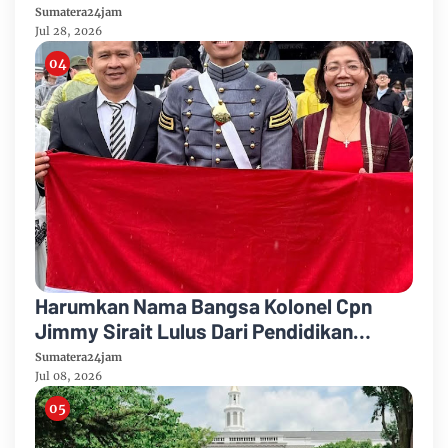
Tahun 2029
Sumatera24jam
Jul 28, 2026
Harumkan Nama Bangsa Kolonel Cpn
Jimmy Sirait Lulus Dari Pendidikan
Militer Elite Amerika Serikat
Sumatera24jam
Jul 08, 2026