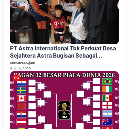
PT Astra International Tbk Perkuat Desa
Sejahtera Astra Bugisan Sebagai
Destinasi Wisata Candi Plaosan Berbasis
Sumatera24jam
Budaya
Aug 18, 2026