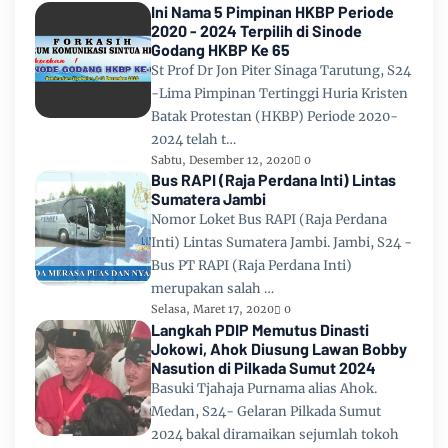
Ini Nama 5 Pimpinan HKBP Periode
2020 - 2024 Terpilih di Sinode
Godang HKBP Ke 65
St Prof Dr Jon Piter Sinaga Tarutung, S24
-Lima Pimpinan Tertinggi Huria Kristen
Batak Protestan (HKBP) Periode 2020-
2024 telah t…
Sabtu, Desember 12, 2020
0
Bus RAPI (Raja Perdana Inti) Lintas
Sumatera Jambi
Nomor Loket Bus RAPI (Raja Perdana
Inti) Lintas Sumatera Jambi. Jambi, S24 -
Bus PT RAPI (Raja Perdana Inti)
merupakan salah …
Selasa, Maret 17, 2020
0
Langkah PDIP Memutus Dinasti
Jokowi, Ahok Diusung Lawan Bobby
Nasution di Pilkada Sumut 2024
Basuki Tjahaja Purnama alias Ahok.
Medan, S24- Gelaran Pilkada Sumut
2024 bakal diramaikan sejumlah tokoh