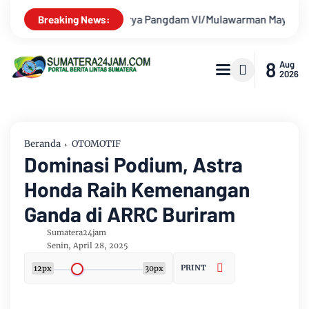
en TNI Krido Pramono Jadi Ikon Singing Competition HUT Ke-81
Breaking News:
8
Aug
2026
Beranda
OTOMOTIF
Dominasi Podium, Astra
Honda Raih Kemenangan
Ganda di ARRC Buriram
Sumatera24jam
Senin, April 28, 2025
PRINT
12px
30px