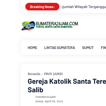
Terganggu
Dua Lagu Karya Pangdam VI/Mulawarman Mayjen TN
Breaking News:
HOME
LINTAS SUMATERA
SUMUT
FI
Beranda
PROV JAMBI
Gereja Katolik Santa Ter
Salib
Sumatera24jam
Jumat, April 18, 2025