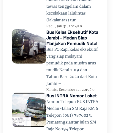
tewas tenggelam dalam
kecelakaan lalulintas
(lakalantas) tun…
Rabu, Juli 31, 2024
0
Bus Kelas Eksekutif Kota
Jambi – Medan Siap
Manjakan Pemudik Natal
Bus PO Rapi kelas eksekutif
yang siap melayani
pemudik pada musim arus
mudik Natal 2019 dan
Tahun Baru 2020 dari Kota
Jambi –…
Kamis, Desember 12, 2019
0
Bus INTRA Nomor Loket
Nomor Telepon BUS INTRA
Medan-Jalan SM Raja KM 6
Telepon (061) 7876025.
Pematangsiantar Jalan SM
Raja No 194 Telepon