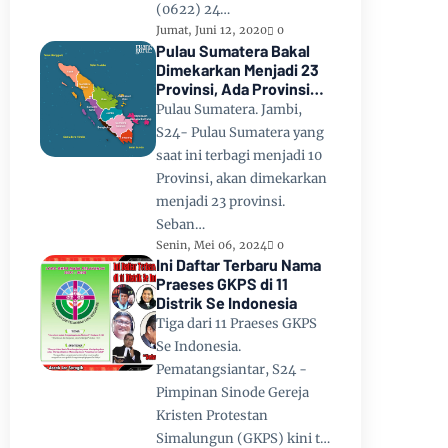
(0622) 24…
Jumat, Juni 12, 2020
0
Pulau Sumatera Bakal
Dimekarkan Menjadi 23
Provinsi, Ada Provinsi
Toba Raya dan Provinsi
Pulau Sumatera. Jambi,
Tapanuli
S24- Pulau Sumatera yang
saat ini terbagi menjadi 10
Provinsi, akan dimekarkan
menjadi 23 provinsi.
Seban…
Senin, Mei 06, 2024
0
Ini Daftar Terbaru Nama
Praeses GKPS di 11
Distrik Se Indonesia
Tiga dari 11 Praeses GKPS
Se Indonesia.
Pematangsiantar, S24 -
Pimpinan Sinode Gereja
Kristen Protestan
Simalungun (GKPS) kini t…