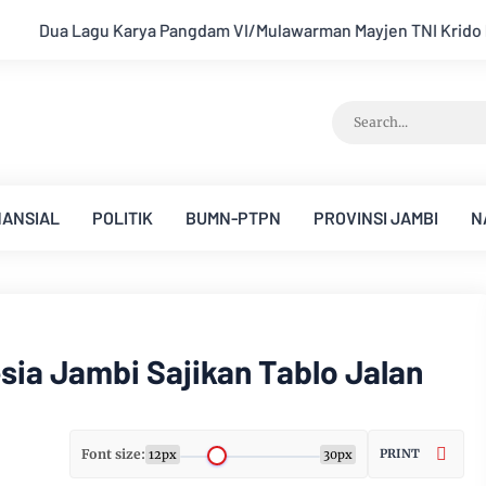
I Krido Pramono Jadi Ikon Singing Competition HUT Ke-81 RI
NANSIAL
POLITIK
BUMN-PTPN
PROVINSI JAMBI
N
esia Jambi Sajikan Tablo Jalan
Font size:
PRINT
12px
30px