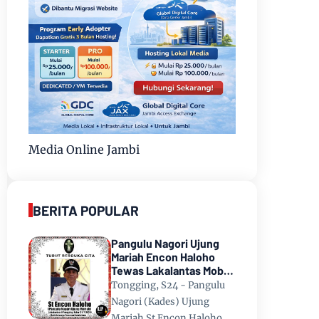
Media Online Jambi
BERITA POPULAR
Pangulu Nagori Ujung
Mariah Encon Haloho
Tewas Lakalantas Mobil
Terjun ke Danau Toba di
Tongging, S24 - Pangulu
Tongging
Nagori (Kades) Ujung
Mariah St Encon Haloho