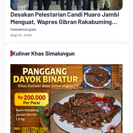
Desakan Pelestarian Candi Muaro Jambi
Menguat, Wapres Gibran Rakabuming
Raka Diminta Perintahkan Gubernur
Sumatera24jam
Tertibkan Stockpile Batu Bara
Aug 16, 2026
Kuliner Khas Simalungun