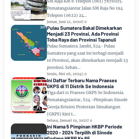
SM Raja KM 6 Telepon (061) 7876025.
Pematangsiantar Jalan SM Raja No 194
Telepon (0622) 24…
Jumat, Juni 12, 2020
0
Pulau Sumatera Bakal Dimekarkan
Menjadi 23 Provinsi, Ada Provinsi
Toba Raya dan Provinsi Tapanuli
Pulau Sumatera. Jambi, S24- Pulau
Sumatera yang saat ini terbagi menjadi
10 Provinsi, akan dimekarkan menjadi 23
provinsi. Seban…
Senin, Mei 06, 2024
0
Ini Daftar Terbaru Nama Praeses
GKPS di 11 Distrik Se Indonesia
Tiga dari 11 Praeses GKPS Se Indonesia.
Pematangsiantar, S24 -Pimpinan Sinode
Gereja Kristen Protestan Simalungun
(GKPS) kini t…
Selasa, Januari 19, 2021
0
Ini Nama 5 Pimpinan HKBP Periode
2020 - 2024 Terpilih di Sinode
Godang HKBP Ke 65