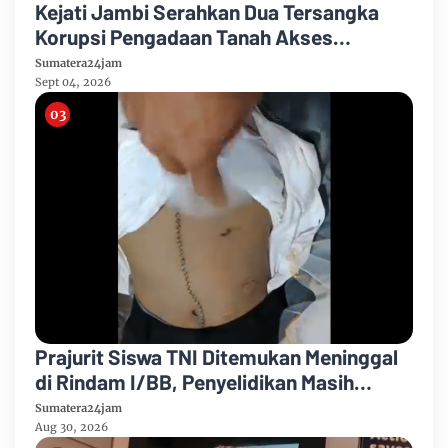
Kejati Jambi Serahkan Dua Tersangka
Korupsi Pengadaan Tanah Akses
Pelabuhan Ujung Jabung Ke Penuntut
Sumatera24jam
Umum
Sept 04, 2026
Prajurit Siswa TNI Ditemukan Meninggal
di Rindam I/BB, Penyelidikan Masih
Berlangsung
Sumatera24jam
Aug 30, 2026