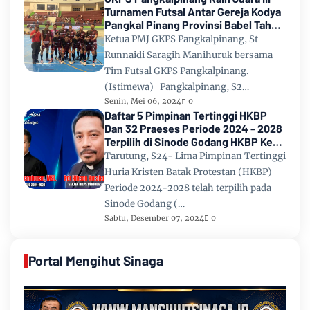
Turnamen Futsal Antar Gereja Kodya
Pangkal Pinang Provinsi Babel Tahun
2024
Ketua PMJ GKPS Pangkalpinang, St
Runnaidi Saragih Manihuruk bersama
Tim Futsal GKPS Pangkalpinang.
(Istimewa) Pangkalpinang, S2…
Senin, Mei 06, 2024
0
Daftar 5 Pimpinan Tertinggi HKBP
Dan 32 Praeses Periode 2024 - 2028
Terpilih di Sinode Godang HKBP Ke
67 Tahun 2024
Tarutung, S24- Lima Pimpinan Tertinggi
Huria Kristen Batak Protestan (HKBP)
Periode 2024-2028 telah terpilih pada
Sinode Godang (…
Sabtu, Desember 07, 2024
0
Portal Mengihut Sinaga