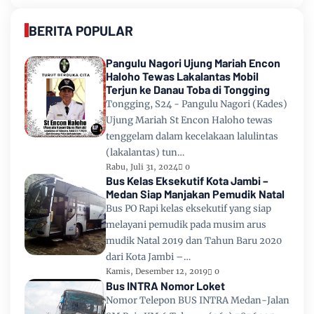
BERITA POPULAR
Pangulu Nagori Ujung Mariah Encon
Haloho Tewas Lakalantas Mobil
Terjun ke Danau Toba di Tongging
Tongging, S24 - Pangulu Nagori (Kades)
Ujung Mariah St Encon Haloho tewas
tenggelam dalam kecelakaan lalulintas
(lakalantas) tun…
Rabu, Juli 31, 2024
0
Bus Kelas Eksekutif Kota Jambi –
Medan Siap Manjakan Pemudik Natal
Bus PO Rapi kelas eksekutif yang siap
melayani pemudik pada musim arus
mudik Natal 2019 dan Tahun Baru 2020
dari Kota Jambi –…
Kamis, Desember 12, 2019
0
Bus INTRA Nomor Loket
Nomor Telepon BUS INTRA Medan-Jalan