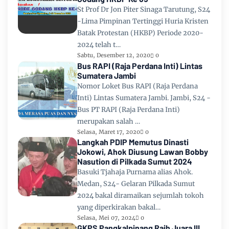
St Prof Dr Jon Piter Sinaga Tarutung, S24
-Lima Pimpinan Tertinggi Huria Kristen
Batak Protestan (HKBP) Periode 2020-
2024 telah t…
Sabtu, Desember 12, 2020
0
Bus RAPI (Raja Perdana Inti) Lintas
Sumatera Jambi
Nomor Loket Bus RAPI (Raja Perdana
Inti) Lintas Sumatera Jambi. Jambi, S24 -
Bus PT RAPI (Raja Perdana Inti)
merupakan salah …
Selasa, Maret 17, 2020
0
Langkah PDIP Memutus Dinasti
Jokowi, Ahok Diusung Lawan Bobby
Nasution di Pilkada Sumut 2024
Basuki Tjahaja Purnama alias Ahok.
Medan, S24- Gelaran Pilkada Sumut
2024 bakal diramaikan sejumlah tokoh
yang diperkirakan bakal…
Selasa, Mei 07, 2024
0
GKPS Pangkalpinang Raih Juara III