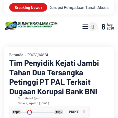
kses Pelabuhan Ujung Jabung Ke Penuntut Umum
Putra Daer
Breaking News:
6
Aug
2026
Beranda
PROV JAMBI
Tim Penyidik Kejati Jambi
Tahan Dua Tersangka
Petinggi PT PAL Terkait
Dugaan Korupsi Bank BNI
Sumatera24jam
Selasa, April 15, 2025
PRINT
12px
30px