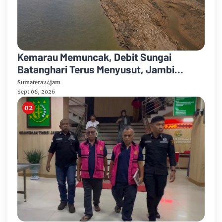
Kemarau Memuncak, Debit Sungai
Batanghari Terus Menyusut, Jambi
Hadapi Ancaman Krisis Air Bersih dan
Sumatera24jam
Karhutla
Sept 06, 2026