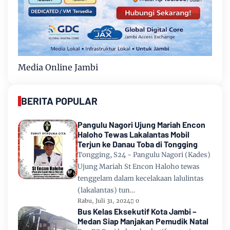
Media Online Jambi
BERITA POPULAR
Pangulu Nagori Ujung Mariah Encon
Haloho Tewas Lakalantas Mobil
Terjun ke Danau Toba di Tongging
Tongging, S24 - Pangulu Nagori (Kades)
Ujung Mariah St Encon Haloho tewas
tenggelam dalam kecelakaan lalulintas
(lakalantas) tun…
Rabu, Juli 31, 2024
0
Bus Kelas Eksekutif Kota Jambi –
Medan Siap Manjakan Pemudik Natal