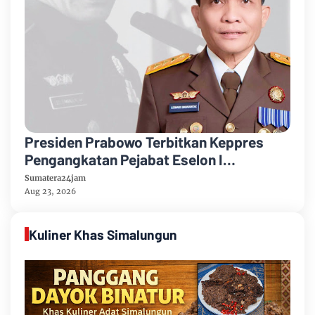
Presiden Prabowo Terbitkan Keppres
Pengangkatan Pejabat Eselon I
Kejaksaan Agung
Sumatera24jam
Aug 23, 2026
Kuliner Khas Simalungun