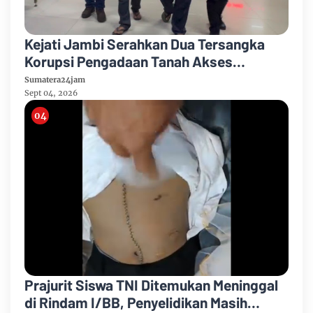
Kejati Jambi Serahkan Dua Tersangka
Korupsi Pengadaan Tanah Akses
Pelabuhan Ujung Jabung Ke Penuntut
Sumatera24jam
Umum
Sept 04, 2026
Prajurit Siswa TNI Ditemukan Meninggal
di Rindam I/BB, Penyelidikan Masih