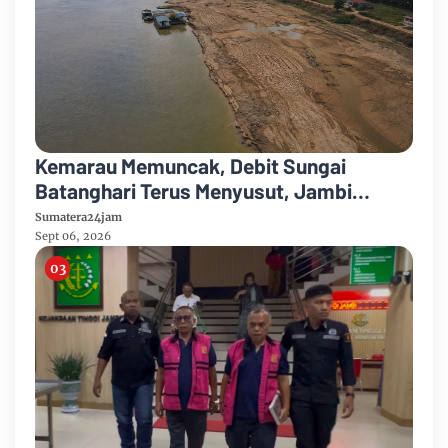
Kemarau Memuncak, Debit Sungai
Batanghari Terus Menyusut, Jambi
Hadapi Ancaman Krisis Air Bersih dan
Sumatera24jam
Karhutla
Sept 06, 2026