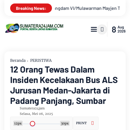
man Mayjen TNI Krido Pramono Jadi Ikon Singing Competition H
Breaking News:
8
Aug
2026
Beranda
PERISTIWA
12 Orang Tewas Dalam
Insiden Kecelakaan Bus ALS
Jurusan Medan-Jakarta di
Padang Panjang, Sumbar
Sumatera24jam
Selasa, Mei 06, 2025
PRINT
12px
30px