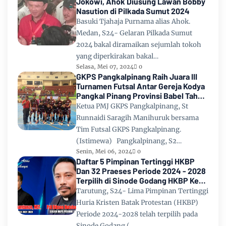
Jokowi, Ahok Diusung Lawan Bobby
Nasution di Pilkada Sumut 2024
Basuki Tjahaja Purnama alias Ahok.
Medan, S24- Gelaran Pilkada Sumut
2024 bakal diramaikan sejumlah tokoh
yang diperkirakan bakal…
Selasa, Mei 07, 2024
0
GKPS Pangkalpinang Raih Juara III
Turnamen Futsal Antar Gereja Kodya
Pangkal Pinang Provinsi Babel Tahun
2024
Ketua PMJ GKPS Pangkalpinang, St
Runnaidi Saragih Manihuruk bersama
Tim Futsal GKPS Pangkalpinang.
(Istimewa) Pangkalpinang, S2…
Senin, Mei 06, 2024
0
Daftar 5 Pimpinan Tertinggi HKBP
Dan 32 Praeses Periode 2024 - 2028
Terpilih di Sinode Godang HKBP Ke
67 Tahun 2024
Tarutung, S24- Lima Pimpinan Tertinggi
Huria Kristen Batak Protestan (HKBP)
Periode 2024-2028 telah terpilih pada
Sinode Godang (…