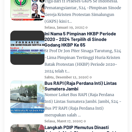
Tiga dari 11 Praeses GKPS Se Indonesia.
Pematangsiantar, S24 -Pimpinan Sinode
Gereja Kristen Protestan Simalungun
(GKPS) kini t…
Selasa, Januari 19, 2021
0
Ini Nama 5 Pimpinan HKBP Periode
2020 - 2024 Terpilih di Sinode
Godang HKBP Ke 65
St Prof Dr Jon Piter Sinaga Tarutung, S24
-Lima Pimpinan Tertinggi Huria Kristen
Batak Protestan (HKBP) Periode 2020-
2024 telah t…
Sabtu, Desember 12, 2020
0
Bus RAPI (Raja Perdana Inti) Lintas
Sumatera Jambi
Nomor Loket Bus RAPI (Raja Perdana
Inti) Lintas Sumatera Jambi. Jambi, S24 -
Bus PT RAPI (Raja Perdana Inti)
merupakan salah …
Selasa, Maret 17, 2020
0
Langkah PDIP Memutus Dinasti