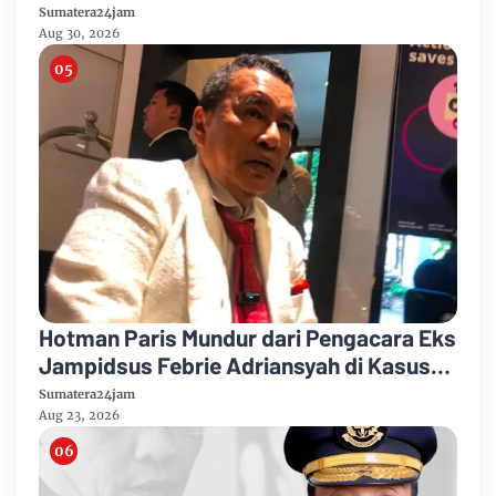
Berlangsung
Sumatera24jam
Aug 30, 2026
Hotman Paris Mundur dari Pengacara Eks
Jampidsus Febrie Adriansyah di Kasus
Korupsi dan TPPU
Sumatera24jam
Aug 23, 2026