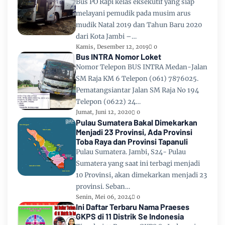
Bus PO Rapi kelas eksekutif yang siap
melayani pemudik pada musim arus
mudik Natal 2019 dan Tahun Baru 2020
dari Kota Jambi –…
Kamis, Desember 12, 2019
0
Bus INTRA Nomor Loket
Nomor Telepon BUS INTRA Medan-Jalan
SM Raja KM 6 Telepon (061) 7876025.
Pematangsiantar Jalan SM Raja No 194
Telepon (0622) 24…
Jumat, Juni 12, 2020
0
Pulau Sumatera Bakal Dimekarkan
Menjadi 23 Provinsi, Ada Provinsi
Toba Raya dan Provinsi Tapanuli
Pulau Sumatera. Jambi, S24- Pulau
Sumatera yang saat ini terbagi menjadi
10 Provinsi, akan dimekarkan menjadi 23
provinsi. Seban…
Senin, Mei 06, 2024
0
Ini Daftar Terbaru Nama Praeses
GKPS di 11 Distrik Se Indonesia