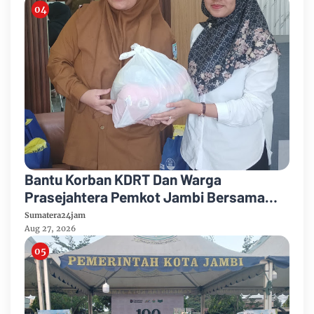
Bantu Korban KDRT Dan Warga
Prasejahtera Pemkot Jambi Bersama
PTPN IV Regional IV Salurkan Paket
Sumatera24jam
Sembako
Aug 27, 2026