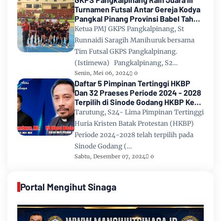
Turnamen Futsal Antar Gereja Kodya
Pangkal Pinang Provinsi Babel Tahun
2024
Ketua PMJ GKPS Pangkalpinang, St
Runnaidi Saragih Manihuruk bersama
Tim Futsal GKPS Pangkalpinang.
(Istimewa) Pangkalpinang, S2…
Senin, Mei 06, 2024
0
Daftar 5 Pimpinan Tertinggi HKBP
Dan 32 Praeses Periode 2024 - 2028
Terpilih di Sinode Godang HKBP Ke
67 Tahun 2024
Tarutung, S24- Lima Pimpinan Tertinggi
Huria Kristen Batak Protestan (HKBP)
Periode 2024-2028 telah terpilih pada
Sinode Godang (…
Sabtu, Desember 07, 2024
0
Portal Mengihut Sinaga