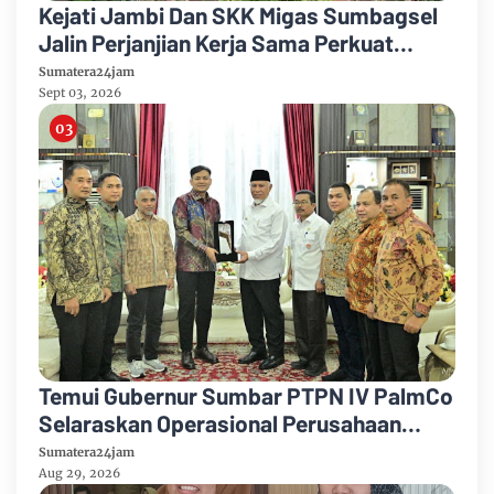
Kejati Jambi Dan SKK Migas Sumbagsel
Jalin Perjanjian Kerja Sama Perkuat
Kepastian Hukum
Sumatera24jam
Sept 03, 2026
Temui Gubernur Sumbar PTPN IV PalmCo
Selaraskan Operasional Perusahaan
Dengan Pembangunan Daerah
Sumatera24jam
Aug 29, 2026