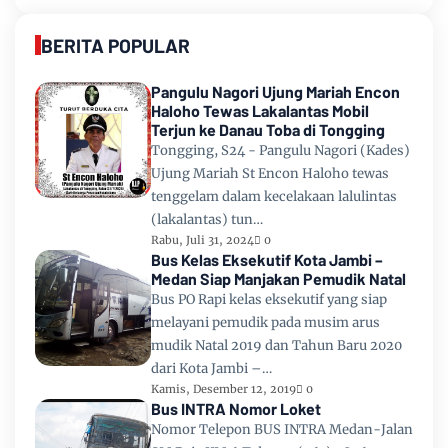
BERITA POPULAR
Pangulu Nagori Ujung Mariah Encon
Haloho Tewas Lakalantas Mobil
Terjun ke Danau Toba di Tongging
Tongging, S24 - Pangulu Nagori (Kades)
Ujung Mariah St Encon Haloho tewas
tenggelam dalam kecelakaan lalulintas
(lakalantas) tun…
Rabu, Juli 31, 2024
0
Bus Kelas Eksekutif Kota Jambi –
Medan Siap Manjakan Pemudik Natal
Bus PO Rapi kelas eksekutif yang siap
melayani pemudik pada musim arus
mudik Natal 2019 dan Tahun Baru 2020
dari Kota Jambi –…
Kamis, Desember 12, 2019
0
Bus INTRA Nomor Loket
Nomor Telepon BUS INTRA Medan-Jalan