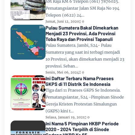
SM Raja KM 6 Telepon (061) 7876025.
Pematangsiantar Jalan SM Raja No 194
Telepon (0622) 24…
Jumat, Juni 12, 2020
0
Pulau Sumatera Bakal Dimekarkan
Menjadi 23 Provinsi, Ada Provinsi
Toba Raya dan Provinsi Tapanuli
Pulau Sumatera. Jambi, S24- Pulau
Sumatera yang saat ini terbagi menjadi
10 Provinsi, akan dimekarkan menjadi 23
provinsi. Seban…
Senin, Mei 06, 2024
0
Ini Daftar Terbaru Nama Praeses
GKPS di 11 Distrik Se Indonesia
Tiga dari 11 Praeses GKPS Se Indonesia.
Pematangsiantar, S24 -Pimpinan Sinode
Gereja Kristen Protestan Simalungun
(GKPS) kini t…
Selasa, Januari 19, 2021
0
Ini Nama 5 Pimpinan HKBP Periode
2020 - 2024 Terpilih di Sinode
Godang HKBP Ke 65