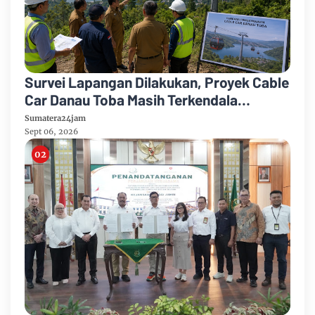
Survei Lapangan Dilakukan, Proyek Cable
Car Danau Toba Masih Terkendala
Pembebasan BPHTB di Sebagian Lahan
Sumatera24jam
Sept 06, 2026