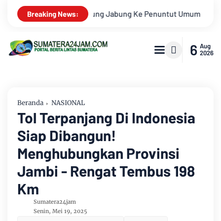
ntut Umum
Putra Daerah Jambi Romi Arizyanto Ditunjuk sebag
Breaking News:
6
Aug
2026
Beranda
NASIONAL
Tol Terpanjang Di Indonesia
Siap Dibangun!
Menghubungkan Provinsi
Jambi - Rengat Tembus 198
Km
Sumatera24jam
Senin, Mei 19, 2025