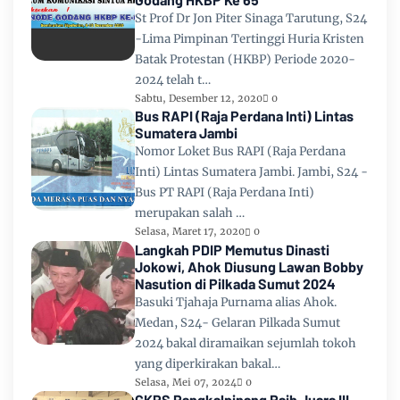
St Prof Dr Jon Piter Sinaga Tarutung, S24
-Lima Pimpinan Tertinggi Huria Kristen
Batak Protestan (HKBP) Periode 2020-
2024 telah t…
Sabtu, Desember 12, 2020
0
Bus RAPI (Raja Perdana Inti) Lintas
Sumatera Jambi
Nomor Loket Bus RAPI (Raja Perdana
Inti) Lintas Sumatera Jambi. Jambi, S24 -
Bus PT RAPI (Raja Perdana Inti)
merupakan salah …
Selasa, Maret 17, 2020
0
Langkah PDIP Memutus Dinasti
Jokowi, Ahok Diusung Lawan Bobby
Nasution di Pilkada Sumut 2024
Basuki Tjahaja Purnama alias Ahok.
Medan, S24- Gelaran Pilkada Sumut
2024 bakal diramaikan sejumlah tokoh
yang diperkirakan bakal…
Selasa, Mei 07, 2024
0
GKPS Pangkalpinang Raih Juara III