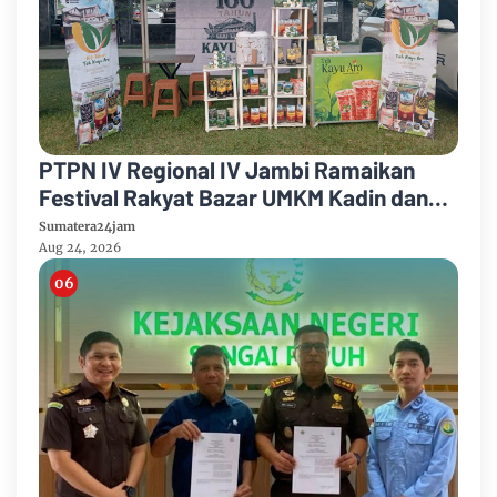
PTPN IV Regional IV Jambi Ramaikan
Festival Rakyat Bazar UMKM Kadin dan
Korem 042/Garuda Putih
Sumatera24jam
Aug 24, 2026