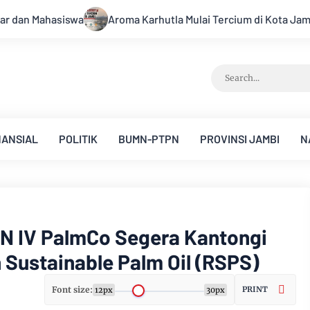
 Mulai Tercium di Kota Jambi, Warga Diminta Waspada Hadapi P
NANSIAL
POLITIK
BUMN-PTPN
PROVINSI JAMBI
N
PN IV PalmCo Segera Kantongi
n Sustainable Palm Oil (RSPS)
Font size:
PRINT
12px
30px