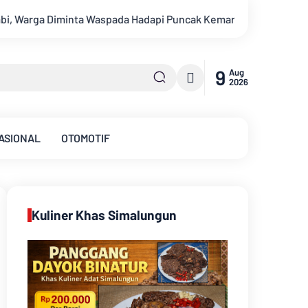
uncak Kemarau
Survei Lapangan Dilakukan, Proyek Cable Ca
9
Aug
2026
ASIONAL
OTOMOTIF
Kuliner Khas Simalungun