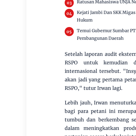
Ratusan Mahasiswa UNJA No
Kejati Jambi Dan SKK Migas 
Hukum
Temui Gubernur Sumbar PTP
Pembangunan Daerah
Setelah laporan audit ekster
RSPO untuk kemudian dil
internasional tersebut. "Insy
akan jadi yang pertama peta
RSPO," tutur Irwan lagi.
Lebih jauh, Irwan menuturk
bagi para petani ini meru
tumbuh dan berkembang ser
dalam meningkatkan produk