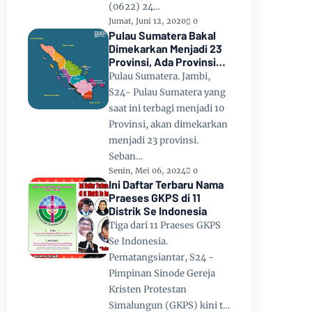
(0622) 24…
Jumat, Juni 12, 2020
0
Pulau Sumatera Bakal
Dimekarkan Menjadi 23
Provinsi, Ada Provinsi
Toba Raya dan Provinsi
Pulau Sumatera. Jambi,
Tapanuli
S24- Pulau Sumatera yang
saat ini terbagi menjadi 10
Provinsi, akan dimekarkan
menjadi 23 provinsi.
Seban…
Senin, Mei 06, 2024
0
Ini Daftar Terbaru Nama
Praeses GKPS di 11
Distrik Se Indonesia
Tiga dari 11 Praeses GKPS
Se Indonesia.
Pematangsiantar, S24 -
Pimpinan Sinode Gereja
Kristen Protestan
Simalungun (GKPS) kini t…