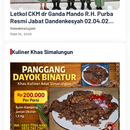
Letkol CKM dr Ganda Mando R.H. Purba
Resmi Jabat Dandenkesyah 02.04.02
Jambi, Awal Penugasan Diwarnai Misi
Sumatera24jam
Satgas ke Mesir
Sept 01, 2026
Kuliner Khas Simalungun