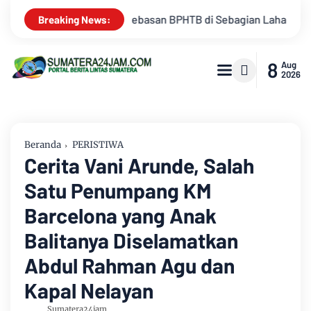
agian Lahan
Kemarau Memuncak, Debit Sungai Batanghari Te
Breaking News:
8
Aug
2026
Beranda
PERISTIWA
Cerita Vani Arunde, Salah
Satu Penumpang KM
Barcelona yang Anak
Balitanya Diselamatkan
Abdul Rahman Agu dan
Kapal Nelayan
Sumatera24jam