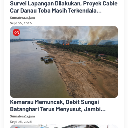
Survei Lapangan Dilakukan, Proyek Cable
Car Danau Toba Masih Terkendala
Pembebasan BPHTB di Sebagian Lahan
Sumatera24jam
Sept 06, 2026
Kemarau Memuncak, Debit Sungai
Batanghari Terus Menyusut, Jambi
Hadapi Ancaman Krisis Air Bersih dan
Sumatera24jam
Karhutla
Sept 06, 2026