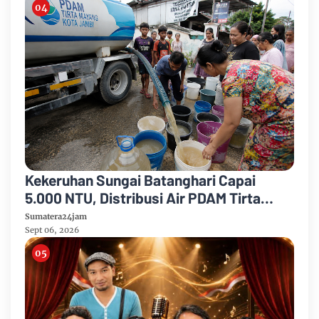
Kekeruhan Sungai Batanghari Capai
5.000 NTU, Distribusi Air PDAM Tirta
Mayang di Sejumlah Wilayah Terganggu
Sumatera24jam
Sept 06, 2026