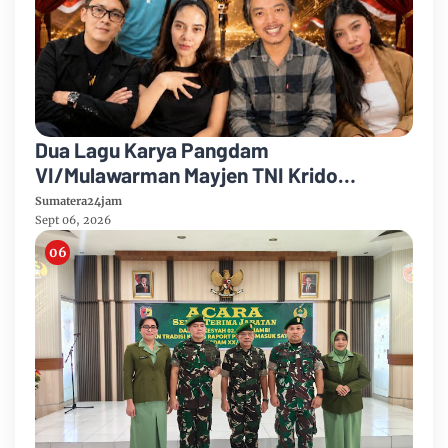
Dua Lagu Karya Pangdam
VI/Mulawarman Mayjen TNI Krido
Pramono Jadi Ikon Singing Competition
Sumatera24jam
HUT Ke-81 RI
Sept 06, 2026