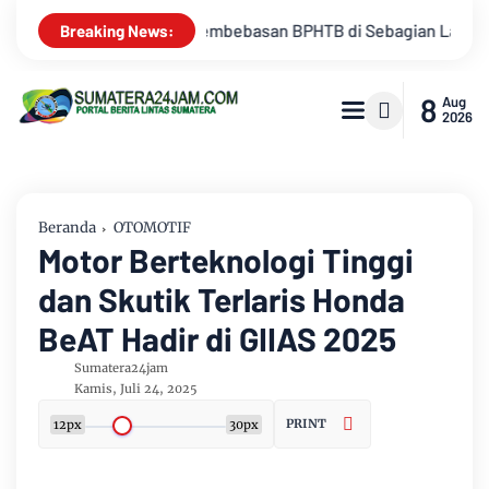
agian Lahan
Kemarau Memuncak, Debit Sungai Batanghari Te
Breaking News:
8
Aug
2026
Beranda
OTOMOTIF
Motor Berteknologi Tinggi
dan Skutik Terlaris Honda
BeAT Hadir di GIIAS 2025
Sumatera24jam
Kamis, Juli 24, 2025
PRINT
12px
30px