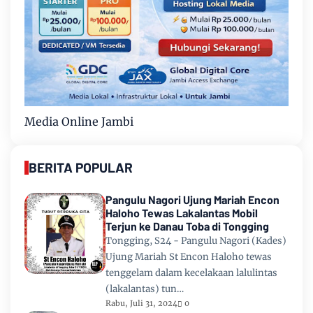
Media Online Jambi
BERITA POPULAR
Pangulu Nagori Ujung Mariah Encon
Haloho Tewas Lakalantas Mobil
Terjun ke Danau Toba di Tongging
Tongging, S24 - Pangulu Nagori (Kades)
Ujung Mariah St Encon Haloho tewas
tenggelam dalam kecelakaan lalulintas
(lakalantas) tun…
Rabu, Juli 31, 2024
0