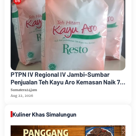
PTPN IV Regional IV Jambi-Sumbar
Penjualan Teh Kayu Aro Kemasan Naik 7
Persen Semester Pertama Tahun 2026
Sumatera24jam
Aug 22, 2026
Kuliner Khas Simalungun