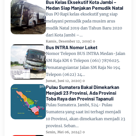
Bus Kelas Eksekutif Kota Jambi –
Medan Siap Manjakan Pemudik Natal
Bus PO Rapi kelas eksekutif yang siap
melayani pemudik pada musim arus
mudik Natal 2019 dan Tahun Baru 2020
dari Kota Jambi –…
Kamis, Desember 12, 2019
0
Bus INTRA Nomor Loket
Nomor Telepon BUS INTRA Medan-Jalan
SM Raja KM 6 Telepon (061) 7876025.
Pematangsiantar Jalan SM Raja No 194
Telepon (0622) 24…
Jumat, Juni 12, 2020
0
Pulau Sumatera Bakal Dimekarkan
Menjadi 23 Provinsi, Ada Provinsi
Toba Raya dan Provinsi Tapanuli
Pulau Sumatera. Jambi, S24- Pulau
Sumatera yang saat ini terbagi menjadi
10 Provinsi, akan dimekarkan menjadi 23
provinsi. Seban…
Senin, Mei 06, 2024
0