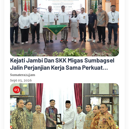
Kejati Jambi Dan SKK Migas Sumbagsel
Jalin Perjanjian Kerja Sama Perkuat
Kepastian Hukum
Sumatera24jam
Sept 03, 2026