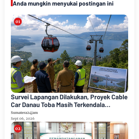
Anda mungkin menyukai postingan ini
Survei Lapangan Dilakukan, Proyek Cable
Car Danau Toba Masih Terkendala
Pembebasan BPHTB di Sebagian Lahan
Sumatera24jam
Sept 06, 2026