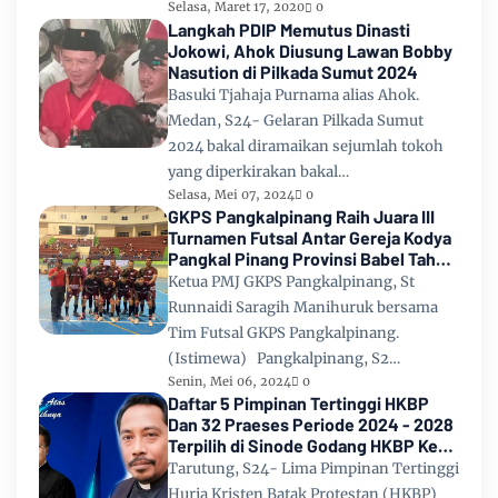
Selasa, Maret 17, 2020
0
Langkah PDIP Memutus Dinasti
Jokowi, Ahok Diusung Lawan Bobby
Nasution di Pilkada Sumut 2024
Basuki Tjahaja Purnama alias Ahok.
Medan, S24- Gelaran Pilkada Sumut
2024 bakal diramaikan sejumlah tokoh
yang diperkirakan bakal…
Selasa, Mei 07, 2024
0
GKPS Pangkalpinang Raih Juara III
Turnamen Futsal Antar Gereja Kodya
Pangkal Pinang Provinsi Babel Tahun
2024
Ketua PMJ GKPS Pangkalpinang, St
Runnaidi Saragih Manihuruk bersama
Tim Futsal GKPS Pangkalpinang.
(Istimewa) Pangkalpinang, S2…
Senin, Mei 06, 2024
0
Daftar 5 Pimpinan Tertinggi HKBP
Dan 32 Praeses Periode 2024 - 2028
Terpilih di Sinode Godang HKBP Ke
67 Tahun 2024
Tarutung, S24- Lima Pimpinan Tertinggi
Huria Kristen Batak Protestan (HKBP)