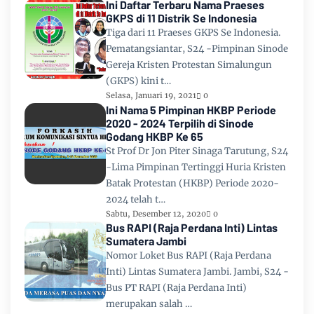
Ini Daftar Terbaru Nama Praeses
GKPS di 11 Distrik Se Indonesia
Tiga dari 11 Praeses GKPS Se Indonesia.
Pematangsiantar, S24 -Pimpinan Sinode
Gereja Kristen Protestan Simalungun
(GKPS) kini t…
Selasa, Januari 19, 2021
0
Ini Nama 5 Pimpinan HKBP Periode
2020 - 2024 Terpilih di Sinode
Godang HKBP Ke 65
St Prof Dr Jon Piter Sinaga Tarutung, S24
-Lima Pimpinan Tertinggi Huria Kristen
Batak Protestan (HKBP) Periode 2020-
2024 telah t…
Sabtu, Desember 12, 2020
0
Bus RAPI (Raja Perdana Inti) Lintas
Sumatera Jambi
Nomor Loket Bus RAPI (Raja Perdana
Inti) Lintas Sumatera Jambi. Jambi, S24 -
Bus PT RAPI (Raja Perdana Inti)
merupakan salah …