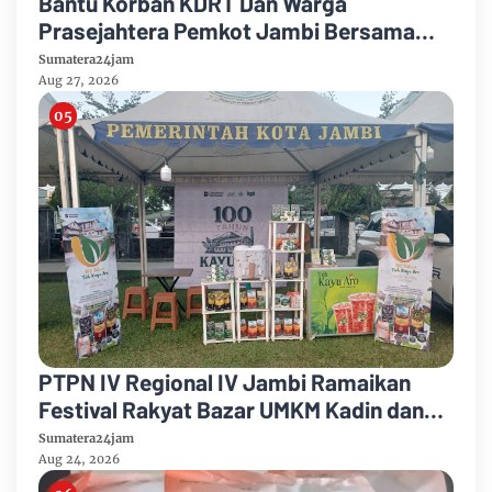
Bantu Korban KDRT Dan Warga
Prasejahtera Pemkot Jambi Bersama
PTPN IV Regional IV Salurkan Paket
Sumatera24jam
Sembako
Aug 27, 2026
PTPN IV Regional IV Jambi Ramaikan
Festival Rakyat Bazar UMKM Kadin dan
Korem 042/Garuda Putih
Sumatera24jam
Aug 24, 2026