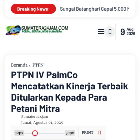
ai 5.000 NTU, Distribusi Air PDAM Tirta Mayang di Sejumlah Wi
Breaking News:
9
Aug
2026
Beranda
PTPN
PTPN IV PalmCo
Mencatatkan Kinerja Terbaik
Ditularkan Kepada Para
Petani Mitra
Sumatera24jam
Jumat, Agustus 01, 2025
PRINT
12px
30px