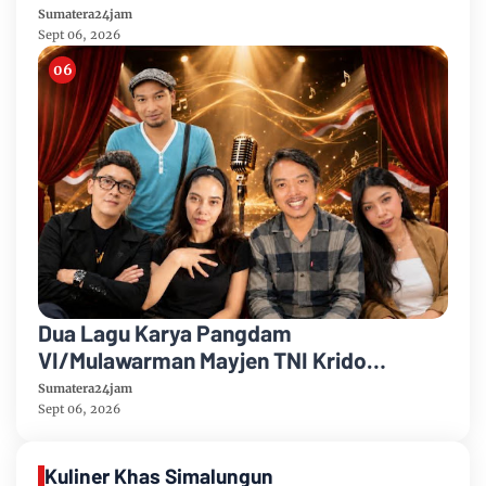
Mayang di Sejumlah Wilayah Terganggu
Sumatera24jam
Sept 06, 2026
Dua Lagu Karya Pangdam
VI/Mulawarman Mayjen TNI Krido
Pramono Jadi Ikon Singing Competition
Sumatera24jam
HUT Ke-81 RI
Sept 06, 2026
Kuliner Khas Simalungun