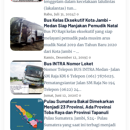
tenggelam dalam kecelakaan lalulintas
(lakalantas) tun…
Rabu, Juli 31, 2024
0
Bus Kelas Eksekutif Kota Jambi –
Medan Siap Manjakan Pemudik Natal
Bus PO Rapi kelas eksekutif yang siap
melayani pemudik pada musim arus
mudik Natal 2019 dan Tahun Baru 2020
dari Kota Jambi –…
Kamis, Desember 12, 2019
0
Bus INTRA Nomor Loket
Nomor Telepon BUS INTRA Medan-Jalan
SM Raja KM 6 Telepon (061) 7876025.
Pematangsiantar Jalan SM Raja No 194
Telepon (0622) 24…
Jumat, Juni 12, 2020
0
Pulau Sumatera Bakal Dimekarkan
Menjadi 23 Provinsi, Ada Provinsi
Toba Raya dan Provinsi Tapanuli
Pulau Sumatera. Jambi, S24- Pulau
Sumatera yang saat ini terbagi menjadi