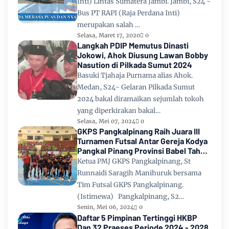
Inti) Lintas Sumatera Jambi. Jambi, S24 -
Bus PT RAPI (Raja Perdana Inti)
merupakan salah …
Selasa, Maret 17, 2020
0
Langkah PDIP Memutus Dinasti
Jokowi, Ahok Diusung Lawan Bobby
Nasution di Pilkada Sumut 2024
Basuki Tjahaja Purnama alias Ahok.
Medan, S24- Gelaran Pilkada Sumut
2024 bakal diramaikan sejumlah tokoh
yang diperkirakan bakal…
Selasa, Mei 07, 2024
0
GKPS Pangkalpinang Raih Juara III
Turnamen Futsal Antar Gereja Kodya
Pangkal Pinang Provinsi Babel Tahun
2024
Ketua PMJ GKPS Pangkalpinang, St
Runnaidi Saragih Manihuruk bersama
Tim Futsal GKPS Pangkalpinang.
(Istimewa) Pangkalpinang, S2…
Senin, Mei 06, 2024
0
Daftar 5 Pimpinan Tertinggi HKBP
Dan 32 Praeses Periode 2024 - 2028