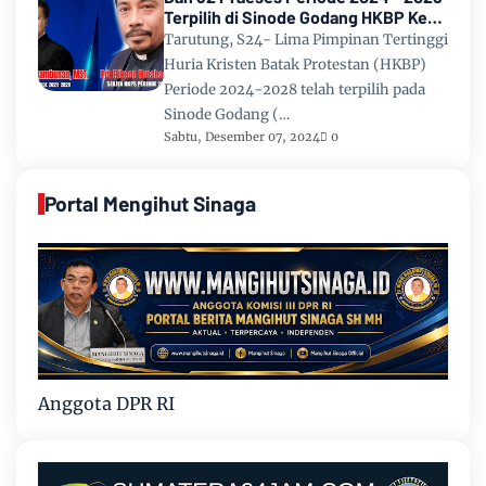
Terpilih di Sinode Godang HKBP Ke
67 Tahun 2024
Tarutung, S24- Lima Pimpinan Tertinggi
Huria Kristen Batak Protestan (HKBP)
Periode 2024-2028 telah terpilih pada
Sinode Godang (…
Sabtu, Desember 07, 2024
0
Portal Mengihut Sinaga
Anggota DPR RI