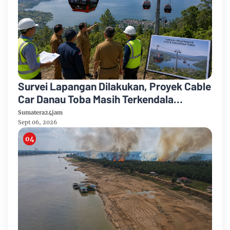
Survei Lapangan Dilakukan, Proyek Cable
Car Danau Toba Masih Terkendala
Pembebasan BPHTB di Sebagian Lahan
Sumatera24jam
Sept 06, 2026