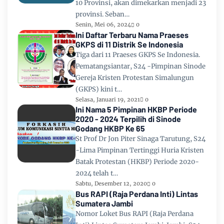
10 Provinsi, akan dimekarkan menjadi 23
provinsi. Seban…
Senin, Mei 06, 2024
0
Ini Daftar Terbaru Nama Praeses
GKPS di 11 Distrik Se Indonesia
Tiga dari 11 Praeses GKPS Se Indonesia.
Pematangsiantar, S24 -Pimpinan Sinode
Gereja Kristen Protestan Simalungun
(GKPS) kini t…
Selasa, Januari 19, 2021
0
Ini Nama 5 Pimpinan HKBP Periode
2020 - 2024 Terpilih di Sinode
Godang HKBP Ke 65
St Prof Dr Jon Piter Sinaga Tarutung, S24
-Lima Pimpinan Tertinggi Huria Kristen
Batak Protestan (HKBP) Periode 2020-
2024 telah t…
Sabtu, Desember 12, 2020
0
Bus RAPI (Raja Perdana Inti) Lintas
Sumatera Jambi
Nomor Loket Bus RAPI (Raja Perdana