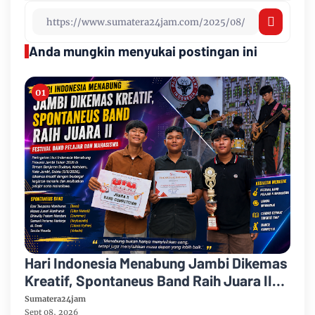
Anda mungkin menyukai postingan ini
Hari Indonesia Menabung Jambi Dikemas
Kreatif, Spontaneus Band Raih Juara II
Festival Band Pelajar dan Mahasiswa
Sumatera24jam
Sept 08, 2026