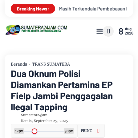
la Pembebasan BPHTB di Sebagian Lahan
Kemarau Memuncak, 
Breaking News:
8
Aug
2026
Beranda
TRANS SUMATERA
Dua Oknum Polisi
Diamankan Pertamina EP
Fielp Jambi Penggagalan
llegal Tapping
Sumatera24jam
Kamis, September 25, 2025
PRINT
12px
30px