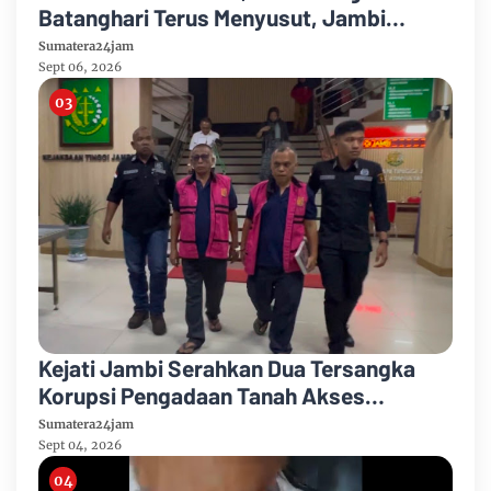
Batanghari Terus Menyusut, Jambi
Hadapi Ancaman Krisis Air Bersih dan
Sumatera24jam
Karhutla
Sept 06, 2026
Kejati Jambi Serahkan Dua Tersangka
Korupsi Pengadaan Tanah Akses
Pelabuhan Ujung Jabung Ke Penuntut
Sumatera24jam
Umum
Sept 04, 2026