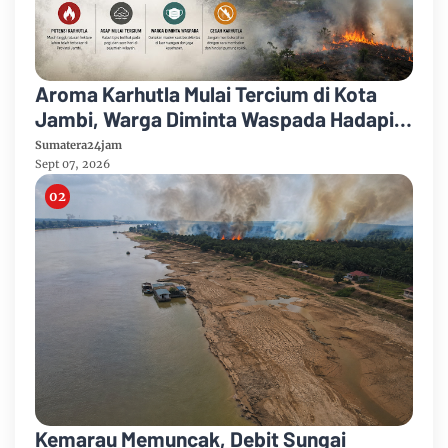
Aroma Karhutla Mulai Tercium di Kota
Jambi, Warga Diminta Waspada Hadapi
Puncak Kemarau
Sumatera24jam
Sept 07, 2026
Kemarau Memuncak, Debit Sungai