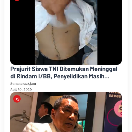
Prajurit Siswa TNI Ditemukan Meninggal
di Rindam I/BB, Penyelidikan Masih
Berlangsung
Sumatera24jam
Aug 30, 2026