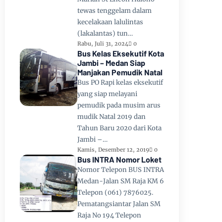
tewas tenggelam dalam
kecelakaan lalulintas
(lakalantas) tun…
Rabu, Juli 31, 2024
0
Bus Kelas Eksekutif Kota
Jambi – Medan Siap
Manjakan Pemudik Natal
Bus PO Rapi kelas eksekutif
yang siap melayani
pemudik pada musim arus
mudik Natal 2019 dan
Tahun Baru 2020 dari Kota
Jambi –…
Kamis, Desember 12, 2019
0
Bus INTRA Nomor Loket
Nomor Telepon BUS INTRA
Medan-Jalan SM Raja KM 6
Telepon (061) 7876025.
Pematangsiantar Jalan SM
Raja No 194 Telepon