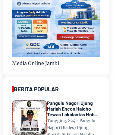
Media Online Jambi
BERITA POPULAR
Pangulu Nagori Ujung
Mariah Encon Haloho
Tewas Lakalantas Mobil
Terjun ke Danau Toba di
Tongging, S24 - Pangulu
Tongging
Nagori (Kades) Ujung
Mariah St Encon Haloho