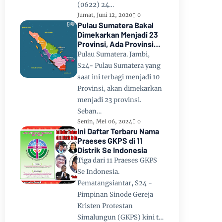
(0622) 24…
Jumat, Juni 12, 2020
0
Pulau Sumatera Bakal
Dimekarkan Menjadi 23
Provinsi, Ada Provinsi
Toba Raya dan Provinsi
Pulau Sumatera. Jambi,
Tapanuli
S24- Pulau Sumatera yang
saat ini terbagi menjadi 10
Provinsi, akan dimekarkan
menjadi 23 provinsi.
Seban…
Senin, Mei 06, 2024
0
Ini Daftar Terbaru Nama
Praeses GKPS di 11
Distrik Se Indonesia
Tiga dari 11 Praeses GKPS
Se Indonesia.
Pematangsiantar, S24 -
Pimpinan Sinode Gereja
Kristen Protestan
Simalungun (GKPS) kini t…