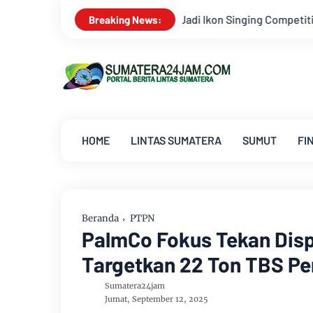
Singing Competition HUT Ke-81 RI
Kejati Jambi Serahkan D
Breaking News:
HOME
LINTAS SUMATERA
SUMUT
FI
Beranda
PTPN
PalmCo Fokus Tekan Dispa
Targetkan 22 Ton TBS Pe
Sumatera24jam
Jumat, September 12, 2025