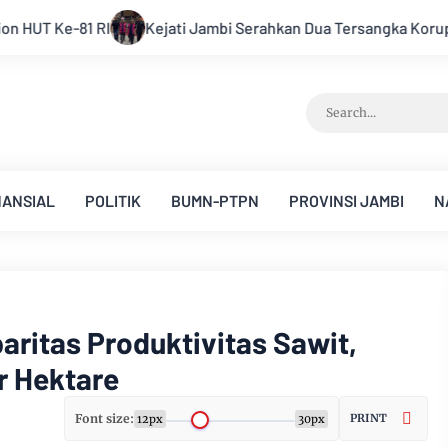
ua Tersangka Korupsi Pengadaan Tanah Akses Pelabuhan Ujung
NANSIAL
POLITIK
BUMN-PTPN
PROVINSI JAMBI
N
ritas Produktivitas Sawit,
r Hektare
Font size:
PRINT
12px
30px