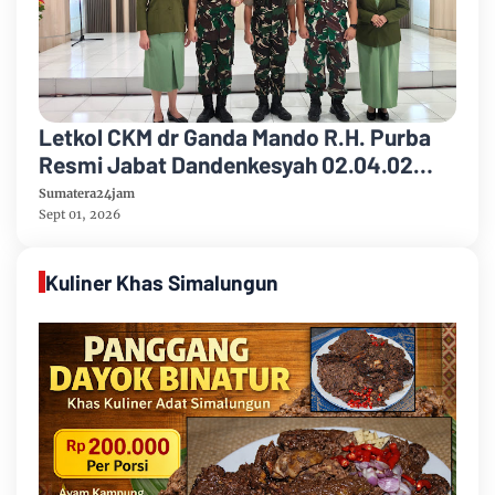
Letkol CKM dr Ganda Mando R.H. Purba
Resmi Jabat Dandenkesyah 02.04.02
Jambi, Awal Penugasan Diwarnai Misi
Sumatera24jam
Satgas ke Mesir
Sept 01, 2026
Kuliner Khas Simalungun