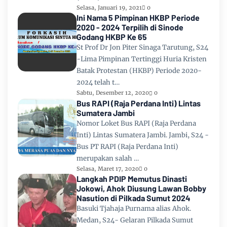
Selasa, Januari 19, 2021
0
Ini Nama 5 Pimpinan HKBP Periode
2020 - 2024 Terpilih di Sinode
Godang HKBP Ke 65
St Prof Dr Jon Piter Sinaga Tarutung, S24
-Lima Pimpinan Tertinggi Huria Kristen
Batak Protestan (HKBP) Periode 2020-
2024 telah t…
Sabtu, Desember 12, 2020
0
Bus RAPI (Raja Perdana Inti) Lintas
Sumatera Jambi
Nomor Loket Bus RAPI (Raja Perdana
Inti) Lintas Sumatera Jambi. Jambi, S24 -
Bus PT RAPI (Raja Perdana Inti)
merupakan salah …
Selasa, Maret 17, 2020
0
Langkah PDIP Memutus Dinasti
Jokowi, Ahok Diusung Lawan Bobby
Nasution di Pilkada Sumut 2024
Basuki Tjahaja Purnama alias Ahok.
Medan, S24- Gelaran Pilkada Sumut