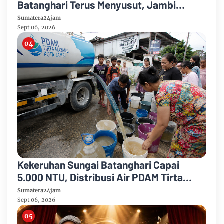
Batanghari Terus Menyusut, Jambi
Hadapi Ancaman Krisis Air Bersih dan
Sumatera24jam
Karhutla
Sept 06, 2026
Kekeruhan Sungai Batanghari Capai
5.000 NTU, Distribusi Air PDAM Tirta
Mayang di Sejumlah Wilayah Terganggu
Sumatera24jam
Sept 06, 2026