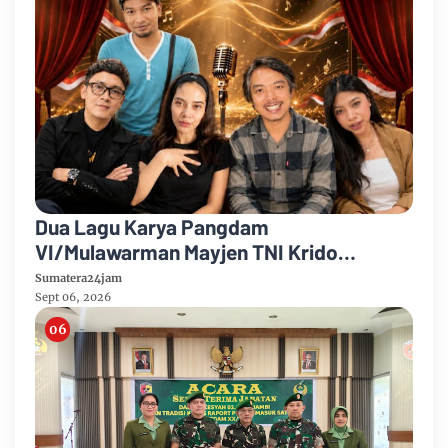
Dua Lagu Karya Pangdam
VI/Mulawarman Mayjen TNI Krido
Pramono Jadi Ikon Singing Competition
Sumatera24jam
HUT Ke-81 RI
Sept 06, 2026