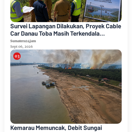
Survei Lapangan Dilakukan, Proyek Cable
Car Danau Toba Masih Terkendala
Pembebasan BPHTB di Sebagian Lahan
Sumatera24jam
Sept 06, 2026
Kemarau Memuncak, Debit Sungai