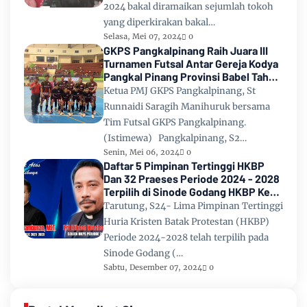
2024 bakal diramaikan sejumlah tokoh
yang diperkirakan bakal…
Selasa, Mei 07, 2024
0
GKPS Pangkalpinang Raih Juara III
Turnamen Futsal Antar Gereja Kodya
Pangkal Pinang Provinsi Babel Tahun
2024
Ketua PMJ GKPS Pangkalpinang, St
Runnaidi Saragih Manihuruk bersama
Tim Futsal GKPS Pangkalpinang.
(Istimewa) Pangkalpinang, S2…
Senin, Mei 06, 2024
0
Daftar 5 Pimpinan Tertinggi HKBP
Dan 32 Praeses Periode 2024 - 2028
Terpilih di Sinode Godang HKBP Ke
67 Tahun 2024
Tarutung, S24- Lima Pimpinan Tertinggi
Huria Kristen Batak Protestan (HKBP)
Periode 2024-2028 telah terpilih pada
Sinode Godang (…
Sabtu, Desember 07, 2024
0