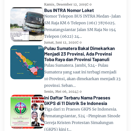
Kamis, Desember 12, 2019
0
Bus INTRA Nomor Loket
Nomor Telepon BUS INTRA Medan-Jalan
SM Raja KM 6 Telepon (061) 7876025.
Pematangsiantar Jalan SM Raja No 194
Telepon (0622) 24…
Jumat, Juni 12, 2020
0
Pulau Sumatera Bakal Dimekarkan
Menjadi 23 Provinsi, Ada Provinsi
Toba Raya dan Provinsi Tapanuli
Pulau Sumatera. Jambi, S24- Pulau
Sumatera yang saat ini terbagi menjadi
10 Provinsi, akan dimekarkan menjadi 23
provinsi. Seban…
Senin, Mei 06, 2024
0
Ini Daftar Terbaru Nama Praeses
GKPS di 11 Distrik Se Indonesia
Tiga dari 11 Praeses GKPS Se Indonesia.
Pematangsiantar, S24 -Pimpinan Sinode
Gereja Kristen Protestan Simalungun
(GKPS) kini t…