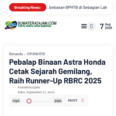
ian Lahan
Kemarau Memuncak, Debit Sungai Batanghari Teru
Breaking News:
7
Aug
2026
Beranda
OTOMOTIF
Pebalap Binaan Astra Honda
Cetak Sejarah Gemilang,
Raih Runner-Up RBRC 2025
Sumatera24jam
Rabu, September 17, 2025
PRINT
12px
30px