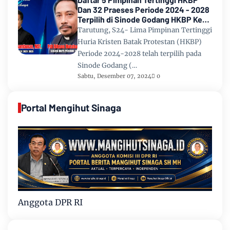
Dan 32 Praeses Periode 2024 - 2028
Terpilih di Sinode Godang HKBP Ke
67 Tahun 2024
Tarutung, S24- Lima Pimpinan Tertinggi
Huria Kristen Batak Protestan (HKBP)
Periode 2024-2028 telah terpilih pada
Sinode Godang (…
Sabtu, Desember 07, 2024
0
Portal Mengihut Sinaga
Anggota DPR RI