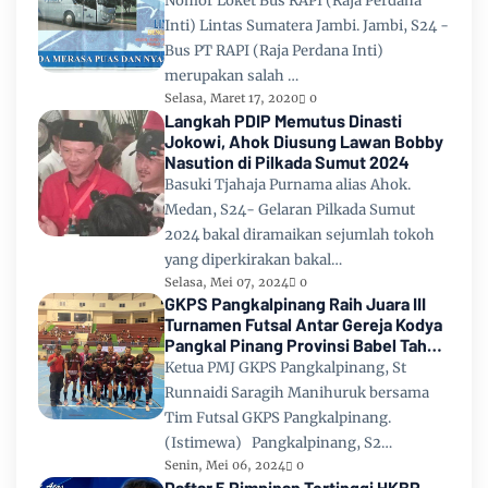
Nomor Loket Bus RAPI (Raja Perdana
Inti) Lintas Sumatera Jambi. Jambi, S24 -
Bus PT RAPI (Raja Perdana Inti)
merupakan salah …
Selasa, Maret 17, 2020
0
Langkah PDIP Memutus Dinasti
Jokowi, Ahok Diusung Lawan Bobby
Nasution di Pilkada Sumut 2024
Basuki Tjahaja Purnama alias Ahok.
Medan, S24- Gelaran Pilkada Sumut
2024 bakal diramaikan sejumlah tokoh
yang diperkirakan bakal…
Selasa, Mei 07, 2024
0
GKPS Pangkalpinang Raih Juara III
Turnamen Futsal Antar Gereja Kodya
Pangkal Pinang Provinsi Babel Tahun
2024
Ketua PMJ GKPS Pangkalpinang, St
Runnaidi Saragih Manihuruk bersama
Tim Futsal GKPS Pangkalpinang.
(Istimewa) Pangkalpinang, S2…
Senin, Mei 06, 2024
0
Daftar 5 Pimpinan Tertinggi HKBP