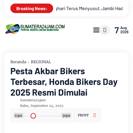
dapi Ancaman Krisis Air Bersih dan Karhutla
Kekeruhan Sun
Breaking News:
7
Aug
2026
Beranda
REGIONAL
Pesta Akbar Bikers
Terbesar, Honda Bikers Day
2025 Resmi Dimulai
Sumatera24jam
Rabu, September 24, 2025
PRINT
12px
30px