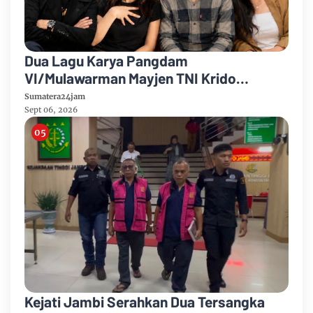
Dua Lagu Karya Pangdam
VI/Mulawarman Mayjen TNI Krido
Pramono Jadi Ikon Singing Competition
Sumatera24jam
HUT Ke-81 RI
Sept 06, 2026
Kejati Jambi Serahkan Dua Tersangka