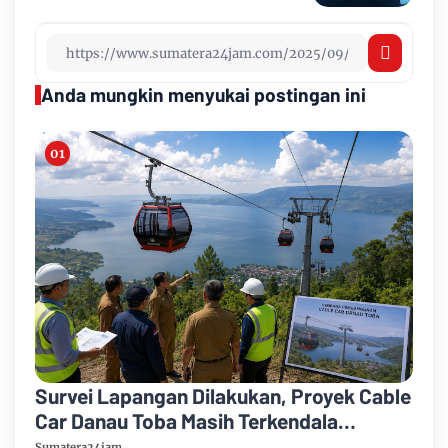
Anda mungkin menyukai postingan ini
Survei Lapangan Dilakukan, Proyek Cable
Car Danau Toba Masih Terkendala
Pembebasan BPHTB di Sebagian Lahan
Sumatera24jam