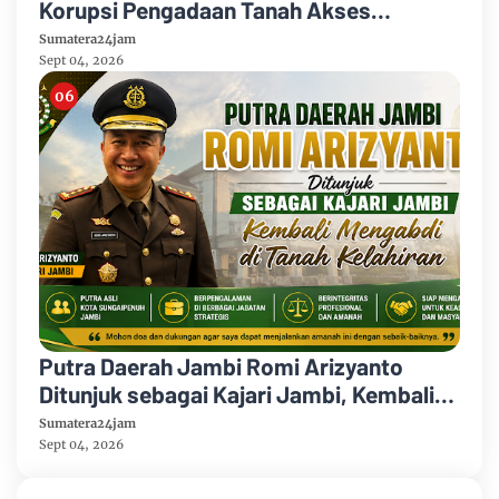
Korupsi Pengadaan Tanah Akses
Pelabuhan Ujung Jabung Ke Penuntut
Sumatera24jam
Umum
Sept 04, 2026
Putra Daerah Jambi Romi Arizyanto
Ditunjuk sebagai Kajari Jambi, Kembali
Mengabdi di Tanah Kelahiran
Sumatera24jam
Sept 04, 2026