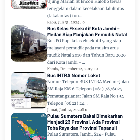
Ujung Mariah St Encon Haloho tewas
tenggelam dalam kecelakaan lalulintas
(lakalantas) tun…
Rabu, Juli 31, 2024
0
Bus Kelas Eksekutif Kota Jambi –
Medan Siap Manjakan Pemudik Natal
Bus PO Rapi kelas eksekutif yang siap
melayani pemudik pada musim arus
mudik Natal 2019 dan Tahun Baru 2020
dari Kota Jambi –…
Kamis, Desember 12, 2019
0
Bus INTRA Nomor Loket
Nomor Telepon BUS INTRA Medan-Jalan
SM Raja KM 6 Telepon (061) 7876025.
Pematangsiantar Jalan SM Raja No 194
Telepon (0622) 24…
Jumat, Juni 12, 2020
0
Pulau Sumatera Bakal Dimekarkan
Menjadi 23 Provinsi, Ada Provinsi
Toba Raya dan Provinsi Tapanuli
Pulau Sumatera. Jambi, S24- Pulau