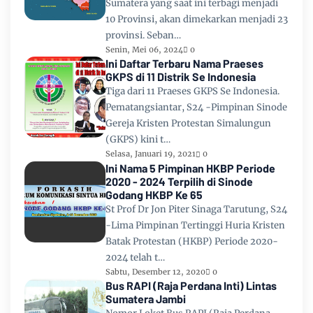
Sumatera yang saat ini terbagi menjadi
10 Provinsi, akan dimekarkan menjadi 23
provinsi. Seban…
Senin, Mei 06, 2024
0
Ini Daftar Terbaru Nama Praeses
GKPS di 11 Distrik Se Indonesia
Tiga dari 11 Praeses GKPS Se Indonesia.
Pematangsiantar, S24 -Pimpinan Sinode
Gereja Kristen Protestan Simalungun
(GKPS) kini t…
Selasa, Januari 19, 2021
0
Ini Nama 5 Pimpinan HKBP Periode
2020 - 2024 Terpilih di Sinode
Godang HKBP Ke 65
St Prof Dr Jon Piter Sinaga Tarutung, S24
-Lima Pimpinan Tertinggi Huria Kristen
Batak Protestan (HKBP) Periode 2020-
2024 telah t…
Sabtu, Desember 12, 2020
0
Bus RAPI (Raja Perdana Inti) Lintas
Sumatera Jambi