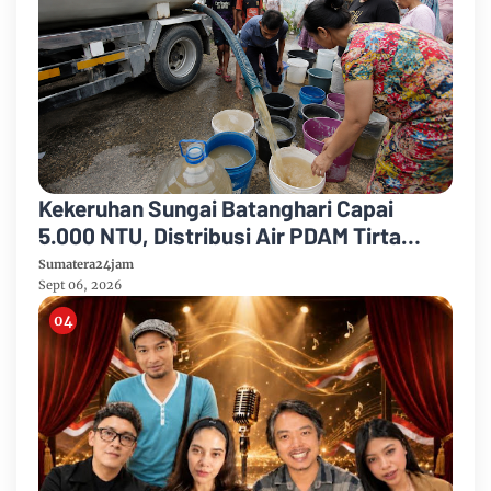
Kekeruhan Sungai Batanghari Capai
5.000 NTU, Distribusi Air PDAM Tirta
Mayang di Sejumlah Wilayah Terganggu
Sumatera24jam
Sept 06, 2026