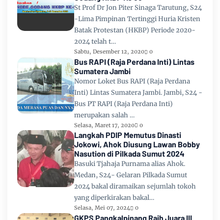
St Prof Dr Jon Piter Sinaga Tarutung, S24
-Lima Pimpinan Tertinggi Huria Kristen
Batak Protestan (HKBP) Periode 2020-
2024 telah t…
Sabtu, Desember 12, 2020
0
Bus RAPI (Raja Perdana Inti) Lintas
Sumatera Jambi
Nomor Loket Bus RAPI (Raja Perdana
Inti) Lintas Sumatera Jambi. Jambi, S24 -
Bus PT RAPI (Raja Perdana Inti)
merupakan salah …
Selasa, Maret 17, 2020
0
Langkah PDIP Memutus Dinasti
Jokowi, Ahok Diusung Lawan Bobby
Nasution di Pilkada Sumut 2024
Basuki Tjahaja Purnama alias Ahok.
Medan, S24- Gelaran Pilkada Sumut
2024 bakal diramaikan sejumlah tokoh
yang diperkirakan bakal…
Selasa, Mei 07, 2024
0
GKPS Pangkalpinang Raih Juara III