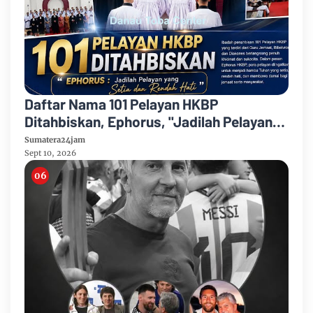
Daftar Nama 101 Pelayan HKBP
Ditahbiskan, Ephorus, "Jadilah Pelayan
yang Setia dan Rendah Hati"
Sumatera24jam
Sept 10, 2026