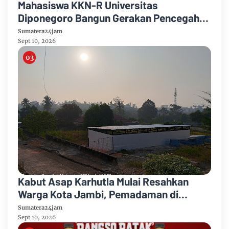
Mahasiswa KKN-R Universitas
Diponegoro Bangun Gerakan Pencegahan
Pernikahan Dini dan Stunting di Desa
Sumatera24jam
Mojo
Sept 10, 2026
Kabut Asap Karhutla Mulai Resahkan
Warga Kota Jambi, Pemadaman di
Sungai Gelam Terus Dikebut
Sumatera24jam
Sept 10, 2026