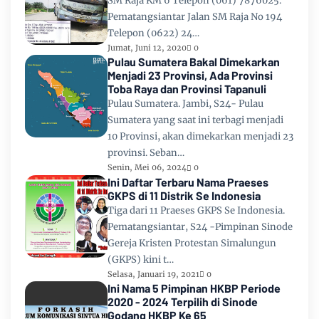
SM Raja KM 6 Telepon (061) 7876025.
Pematangsiantar Jalan SM Raja No 194
Telepon (0622) 24…
Jumat, Juni 12, 2020
0
Pulau Sumatera Bakal Dimekarkan
Menjadi 23 Provinsi, Ada Provinsi
Toba Raya dan Provinsi Tapanuli
Pulau Sumatera. Jambi, S24- Pulau
Sumatera yang saat ini terbagi menjadi
10 Provinsi, akan dimekarkan menjadi 23
provinsi. Seban…
Senin, Mei 06, 2024
0
Ini Daftar Terbaru Nama Praeses
GKPS di 11 Distrik Se Indonesia
Tiga dari 11 Praeses GKPS Se Indonesia.
Pematangsiantar, S24 -Pimpinan Sinode
Gereja Kristen Protestan Simalungun
(GKPS) kini t…
Selasa, Januari 19, 2021
0
Ini Nama 5 Pimpinan HKBP Periode
2020 - 2024 Terpilih di Sinode
Godang HKBP Ke 65