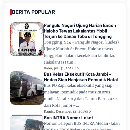
BERITA POPULAR
Pangulu Nagori Ujung Mariah Encon
Haloho Tewas Lakalantas Mobil
Terjun ke Danau Toba di Tongging
Tongging, S24 - Pangulu Nagori (Kades)
Ujung Mariah St Encon Haloho tewas
tenggelam dalam kecelakaan lalulintas
(lakalantas) tun…
Rabu, Juli 31, 2024
0
Bus Kelas Eksekutif Kota Jambi –
Medan Siap Manjakan Pemudik Natal
Bus PO Rapi kelas eksekutif yang siap
melayani pemudik pada musim arus
mudik Natal 2019 dan Tahun Baru 2020
dari Kota Jambi –…
Kamis, Desember 12, 2019
0
Bus INTRA Nomor Loket
Nomor Telepon BUS INTRA Medan-Jalan