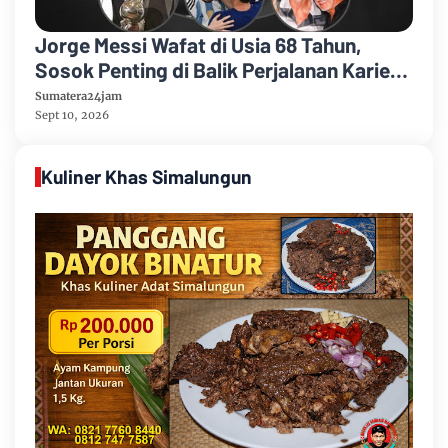
Jorge Messi Wafat di Usia 68 Tahun,
Sosok Penting di Balik Perjalanan Karier
Lionel Messi
Sumatera24jam
Sept 10, 2026
Kuliner Khas Simalungun