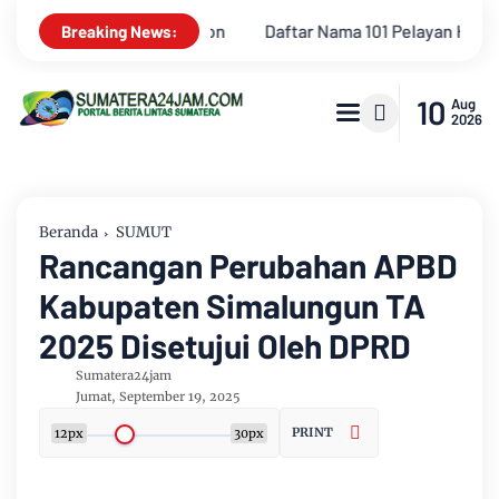
01 Pelayan HKBP Ditahbiskan, Ephorus, "Jadilah Pelayan yang Set
Breaking News:
10
Aug
2026
Beranda
SUMUT
Rancangan Perubahan APBD
Kabupaten Simalungun TA
2025 Disetujui Oleh DPRD
Sumatera24jam
Jumat, September 19, 2025
PRINT
12px
30px