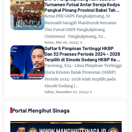
Turnamen Futsal Antar Gereja Kodya
Pangkal Pinang Provinsi Babel Tahun
2024
Ketua PMJ GKPS Pangkalpinang, St
Runnaidi Saragih Manihuruk bersama
Tim Futsal GKPS Pangkalpinang.
(Istimewa) Pangkalpinang, S2…
Senin, Mei 06, 2024
0
Daftar 5 Pimpinan Tertinggi HKBP
Dan 32 Praeses Periode 2024 - 2028
Terpilih di Sinode Godang HKBP Ke
67 Tahun 2024
Tarutung, S24- Lima Pimpinan Tertinggi
Huria Kristen Batak Protestan (HKBP)
Periode 2024-2028 telah terpilih pada
Sinode Godang (…
Sabtu, Desember 07, 2024
0
Portal Mengihut Sinaga