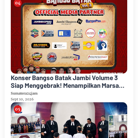
Konser Bangso Batak Jambi Volume 3
Siap Menggebrak! Menampilkan Marsada
Band dan Siantar Rap Foundation
Sumatera24jam
Sept 10, 2026