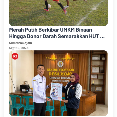
Merah Putih Berkibar UMKM Binaan
Hingga Donor Darah Semarakkan HUT RI
Ke-81 Di PTPN IV Regional IV
Sumatera24jam
Sept 10, 2026