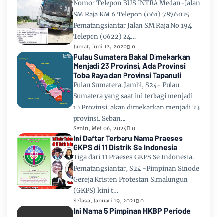
Nomor Telepon BUS INTRA Medan-Jalan
SM Raja KM 6 Telepon (061) 7876025.
Pematangsiantar Jalan SM Raja No 194
Telepon (0622) 24…
Jumat, Juni 12, 2020
0
Pulau Sumatera Bakal Dimekarkan
Menjadi 23 Provinsi, Ada Provinsi
Toba Raya dan Provinsi Tapanuli
Pulau Sumatera. Jambi, S24- Pulau
Sumatera yang saat ini terbagi menjadi
10 Provinsi, akan dimekarkan menjadi 23
provinsi. Seban…
Senin, Mei 06, 2024
0
Ini Daftar Terbaru Nama Praeses
GKPS di 11 Distrik Se Indonesia
Tiga dari 11 Praeses GKPS Se Indonesia.
Pematangsiantar, S24 -Pimpinan Sinode
Gereja Kristen Protestan Simalungun
(GKPS) kini t…
Selasa, Januari 19, 2021
0
Ini Nama 5 Pimpinan HKBP Periode