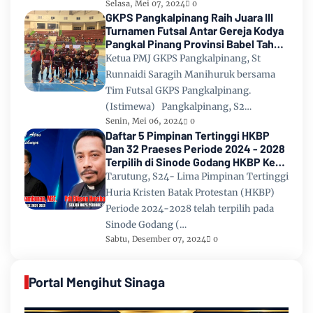
Selasa, Mei 07, 2024
0
GKPS Pangkalpinang Raih Juara III
Turnamen Futsal Antar Gereja Kodya
Pangkal Pinang Provinsi Babel Tahun
2024
Ketua PMJ GKPS Pangkalpinang, St
Runnaidi Saragih Manihuruk bersama
Tim Futsal GKPS Pangkalpinang.
(Istimewa) Pangkalpinang, S2…
Senin, Mei 06, 2024
0
Daftar 5 Pimpinan Tertinggi HKBP
Dan 32 Praeses Periode 2024 - 2028
Terpilih di Sinode Godang HKBP Ke
67 Tahun 2024
Tarutung, S24- Lima Pimpinan Tertinggi
Huria Kristen Batak Protestan (HKBP)
Periode 2024-2028 telah terpilih pada
Sinode Godang (…
Sabtu, Desember 07, 2024
0
Portal Mengihut Sinaga