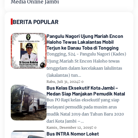
Media Online Jambi
BERITA POPULAR
Pangulu Nagori Ujung Mariah Encon
Haloho Tewas Lakalantas Mobil
Terjun ke Danau Toba di Tongging
Tongging, S24 - Pangulu Nagori (Kades)
Ujung Mariah St Encon Haloho tewas
tenggelam dalam kecelakaan lalulintas
(lakalantas) tun…
Rabu, Juli 31, 2024
0
Bus Kelas Eksekutif Kota Jambi –
Medan Siap Manjakan Pemudik Natal
Bus PO Rapi kelas eksekutif yang siap
melayani pemudik pada musim arus
mudik Natal 2019 dan Tahun Baru 2020
dari Kota Jambi –…
Kamis, Desember 12, 2019
0
Bus INTRA Nomor Loket