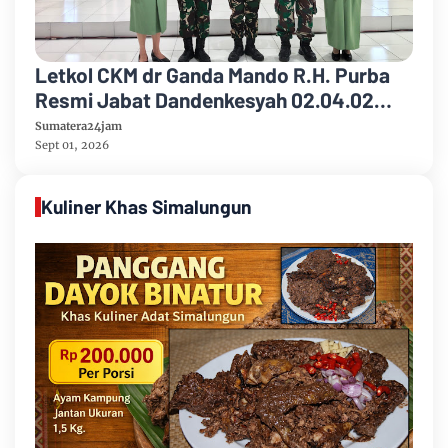
Letkol CKM dr Ganda Mando R.H. Purba
Resmi Jabat Dandenkesyah 02.04.02
Jambi, Awal Penugasan Diwarnai Misi
Sumatera24jam
Satgas ke Mesir
Sept 01, 2026
Kuliner Khas Simalungun