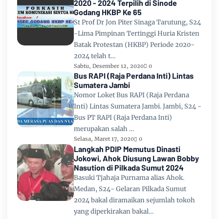
2020 - 2024 Terpilih di Sinode
Godang HKBP Ke 65
St Prof Dr Jon Piter Sinaga Tarutung, S24
-Lima Pimpinan Tertinggi Huria Kristen
Batak Protestan (HKBP) Periode 2020-
2024 telah t…
Sabtu, Desember 12, 2020
0
Bus RAPI (Raja Perdana Inti) Lintas
Sumatera Jambi
Nomor Loket Bus RAPI (Raja Perdana
Inti) Lintas Sumatera Jambi. Jambi, S24 -
Bus PT RAPI (Raja Perdana Inti)
merupakan salah …
Selasa, Maret 17, 2020
0
Langkah PDIP Memutus Dinasti
Jokowi, Ahok Diusung Lawan Bobby
Nasution di Pilkada Sumut 2024
Basuki Tjahaja Purnama alias Ahok.
Medan, S24- Gelaran Pilkada Sumut
2024 bakal diramaikan sejumlah tokoh
yang diperkirakan bakal…