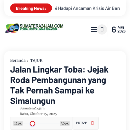
sis Air Bersih dan Karhutla
Kekeruhan Sungai Batanghari C
Breaking News:
6
Aug
2026
Beranda
TAJUK
Jalan Lingkar Toba: Jejak
Roda Pembangunan yang
Tak Pernah Sampai ke
Simalungun
Sumatera24jam
Rabu, Oktober 15, 2025
PRINT
12px
30px