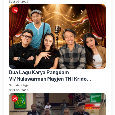
Sept 06, 2026
Dua Lagu Karya Pangdam
VI/Mulawarman Mayjen TNI Krido
Pramono Jadi Ikon Singing Competition
Sumatera24jam
HUT Ke-81 RI
Sept 06, 2026