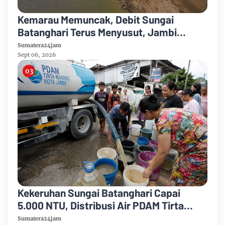
Kemarau Memuncak, Debit Sungai
Batanghari Terus Menyusut, Jambi
Hadapi Ancaman Krisis Air Bersih dan
Sumatera24jam
Karhutla
Sept 06, 2026
Kekeruhan Sungai Batanghari Capai
5.000 NTU, Distribusi Air PDAM Tirta
Mayang di Sejumlah Wilayah Terganggu
Sumatera24jam