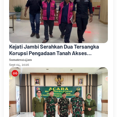
Kejati Jambi Serahkan Dua Tersangka
Korupsi Pengadaan Tanah Akses
Pelabuhan Ujung Jabung Ke Penuntut
Sumatera24jam
Umum
Sept 04, 2026