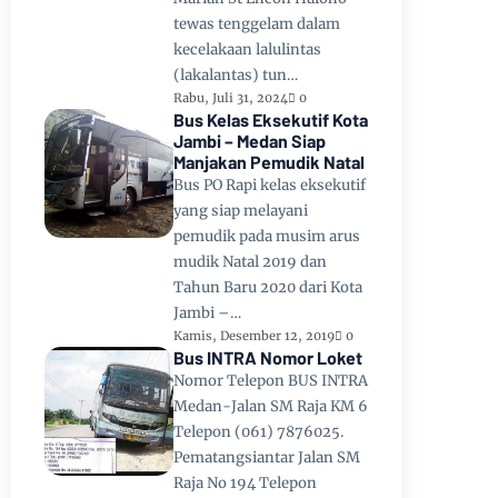
tewas tenggelam dalam
kecelakaan lalulintas
(lakalantas) tun…
Rabu, Juli 31, 2024
0
Bus Kelas Eksekutif Kota
Jambi – Medan Siap
Manjakan Pemudik Natal
Bus PO Rapi kelas eksekutif
yang siap melayani
pemudik pada musim arus
mudik Natal 2019 dan
Tahun Baru 2020 dari Kota
Jambi –…
Kamis, Desember 12, 2019
0
Bus INTRA Nomor Loket
Nomor Telepon BUS INTRA
Medan-Jalan SM Raja KM 6
Telepon (061) 7876025.
Pematangsiantar Jalan SM
Raja No 194 Telepon