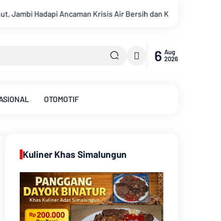
r Bersih dan Karhutla
Kekeruhan Sungai Batanghari Capai 5.
6
Aug
2026
ASIONAL
OTOMOTIF
Kuliner Khas Simalungun