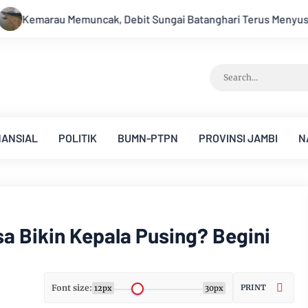
ai Batanghari Terus Menyusut, Jambi Hadapi Ancaman Krisis Ai
NANSIAL
POLITIK
BUMN-PTPN
PROVINSI JAMBI
N
a Bikin Kepala Pusing? Begini
Font size:
PRINT
12px
30px