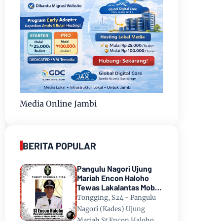
Media Online Jambi
BERITA POPULAR
Pangulu Nagori Ujung
Mariah Encon Haloho
Tewas Lakalantas Mobil
Terjun ke Danau Toba di
Tongging, S24 - Pangulu
Tongging
Nagori (Kades) Ujung
Mariah St Encon Haloho