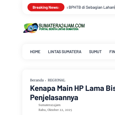
san BPHTB di Sebagian Lahan
Kemarau Memuncak, Debit Sung
Breaking News:
HOME
LINTAS SUMATERA
SUMUT
FI
Beranda
REGIONAL
Kenapa Main HP Lama Bis
Penjelasannya
Sumatera24jam
Rabu, Oktober 22, 2025