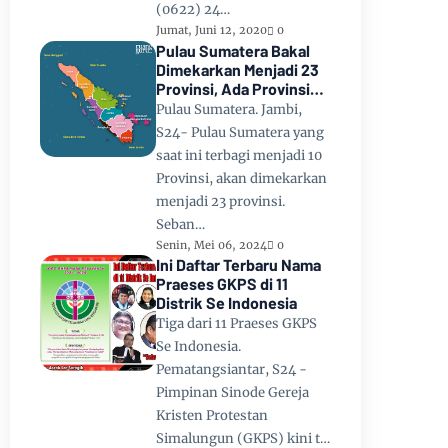
(0622) 24…
Jumat, Juni 12, 2020
0
Pulau Sumatera Bakal
Dimekarkan Menjadi 23
Provinsi, Ada Provinsi
Toba Raya dan Provinsi
Pulau Sumatera. Jambi,
Tapanuli
S24- Pulau Sumatera yang
saat ini terbagi menjadi 10
Provinsi, akan dimekarkan
menjadi 23 provinsi.
Seban…
Senin, Mei 06, 2024
0
Ini Daftar Terbaru Nama
Praeses GKPS di 11
Distrik Se Indonesia
Tiga dari 11 Praeses GKPS
Se Indonesia.
Pematangsiantar, S24 -
Pimpinan Sinode Gereja
Kristen Protestan
Simalungun (GKPS) kini t…