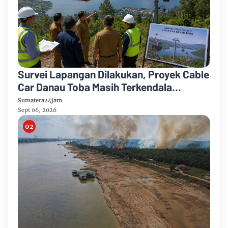
Survei Lapangan Dilakukan, Proyek Cable
Car Danau Toba Masih Terkendala
Pembebasan BPHTB di Sebagian Lahan
Sumatera24jam
Sept 06, 2026