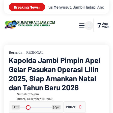
ncaman Krisis Air Bersih dan Karhutla
Kekeruhan Sungai Ba
Breaking News:
7
Aug
2026
Beranda
REGIONAL
Kapolda Jambi Pimpin Apel
Gelar Pasukan Operasi Lilin
2025, Siap Amankan Natal
dan Tahun Baru 2026
Sumatera24jam
Jumat, Desember 19, 2025
PRINT
12px
30px