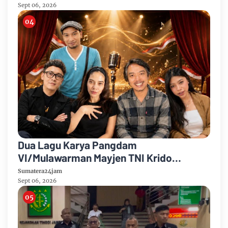
Sept 06, 2026
Dua Lagu Karya Pangdam
VI/Mulawarman Mayjen TNI Krido
Pramono Jadi Ikon Singing Competition
Sumatera24jam
HUT Ke-81 RI
Sept 06, 2026