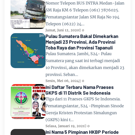
Nomor Telepon BUS INTRA Medan-Jalan
SM Raja KM 6 Telepon (061) 7876025.
Pematangsiantar Jalan SM Raja No 194
Telepon (0622) 24…
Jumat, Juni 12, 2020
0
Pulau Sumatera Bakal Dimekarkan
Menjadi 23 Provinsi, Ada Provinsi
Toba Raya dan Provinsi Tapanuli
Pulau Sumatera. Jambi, S24- Pulau
Sumatera yang saat ini terbagi menjadi
10 Provinsi, akan dimekarkan menjadi 23
provinsi. Seban…
Senin, Mei 06, 2024
0
Ini Daftar Terbaru Nama Praeses
GKPS di 11 Distrik Se Indonesia
Tiga dari 11 Praeses GKPS Se Indonesia.
Pematangsiantar, S24 -Pimpinan Sinode
Gereja Kristen Protestan Simalungun
(GKPS) kini t…
Selasa, Januari 19, 2021
0
Ini Nama 5 Pimpinan HKBP Periode