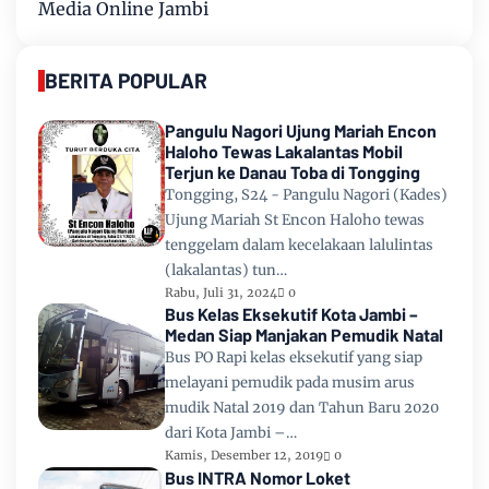
Media Online Jambi
BERITA POPULAR
Pangulu Nagori Ujung Mariah Encon
Haloho Tewas Lakalantas Mobil
Terjun ke Danau Toba di Tongging
Tongging, S24 - Pangulu Nagori (Kades)
Ujung Mariah St Encon Haloho tewas
tenggelam dalam kecelakaan lalulintas
(lakalantas) tun…
Rabu, Juli 31, 2024
0
Bus Kelas Eksekutif Kota Jambi –
Medan Siap Manjakan Pemudik Natal
Bus PO Rapi kelas eksekutif yang siap
melayani pemudik pada musim arus
mudik Natal 2019 dan Tahun Baru 2020
dari Kota Jambi –…
Kamis, Desember 12, 2019
0
Bus INTRA Nomor Loket