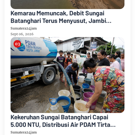
Kemarau Memuncak, Debit Sungai
Batanghari Terus Menyusut, Jambi
Hadapi Ancaman Krisis Air Bersih dan
Sumatera24jam
Karhutla
Sept 06, 2026
Kekeruhan Sungai Batanghari Capai
5.000 NTU, Distribusi Air PDAM Tirta
Mayang di Sejumlah Wilayah Terganggu
Sumatera24jam