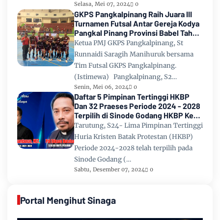
Selasa, Mei 07, 2024
0
GKPS Pangkalpinang Raih Juara III
Turnamen Futsal Antar Gereja Kodya
Pangkal Pinang Provinsi Babel Tahun
2024
Ketua PMJ GKPS Pangkalpinang, St
Runnaidi Saragih Manihuruk bersama
Tim Futsal GKPS Pangkalpinang.
(Istimewa) Pangkalpinang, S2…
Senin, Mei 06, 2024
0
Daftar 5 Pimpinan Tertinggi HKBP
Dan 32 Praeses Periode 2024 - 2028
Terpilih di Sinode Godang HKBP Ke
67 Tahun 2024
Tarutung, S24- Lima Pimpinan Tertinggi
Huria Kristen Batak Protestan (HKBP)
Periode 2024-2028 telah terpilih pada
Sinode Godang (…
Sabtu, Desember 07, 2024
0
Portal Mengihut Sinaga