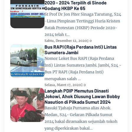
2020 - 2024 Terpilih di Sinode
Godang HKBP Ke 65
St Prof Dr Jon Piter Sinaga Tarutung, S24
-Lima Pimpinan Tertinggi Huria Kristen
Batak Protestan (HKBP) Periode 2020-
2024 telah t…
Sabtu, Desember 12, 2020
0
Bus RAPI (Raja Perdana Inti) Lintas
Sumatera Jambi
Nomor Loket Bus RAPI (Raja Perdana
Inti) Lintas Sumatera Jambi. Jambi, S24 -
Bus PT RAPI (Raja Perdana Inti)
merupakan salah …
Selasa, Maret 17, 2020
0
Langkah PDIP Memutus Dinasti
Jokowi, Ahok Diusung Lawan Bobby
Nasution di Pilkada Sumut 2024
Basuki Tjahaja Purnama alias Ahok.
Medan, S24- Gelaran Pilkada Sumut
2024 bakal diramaikan sejumlah tokoh
yang diperkirakan bakal…