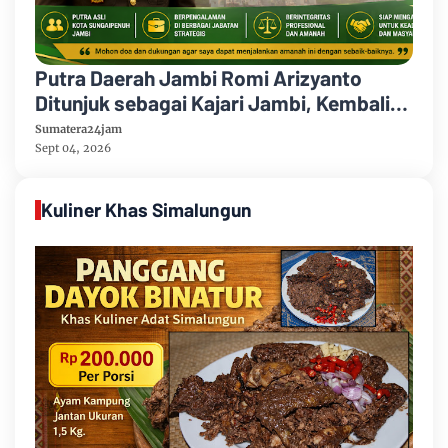
Putra Daerah Jambi Romi Arizyanto
Ditunjuk sebagai Kajari Jambi, Kembali
Mengabdi di Tanah Kelahiran
Sumatera24jam
Sept 04, 2026
Kuliner Khas Simalungun