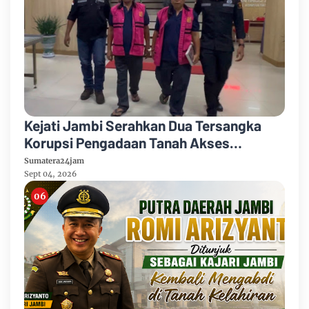
Kejati Jambi Serahkan Dua Tersangka
Korupsi Pengadaan Tanah Akses
Pelabuhan Ujung Jabung Ke Penuntut
Sumatera24jam
Umum
Sept 04, 2026