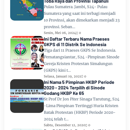
Toba Raya dan Provinsi Tapanuli
Pulau Sumatera. Jambi, S24- Pulau
Sumatera yang saat ini terbagi menjadi
10 Provinsi, akan dimekarkan menjadi 23
provinsi. Seban…
Senin, Mei 06, 2024
0
Ini Daftar Terbaru Nama Praeses
GKPS di 11 Distrik Se Indonesia
Tiga dari 11 Praeses GKPS Se Indonesia.
Pematangsiantar, S24 -Pimpinan Sinode
Gereja Kristen Protestan Simalungun
(GKPS) kini t…
Selasa, Januari 19, 2021
0
Ini Nama 5 Pimpinan HKBP Periode
2020 - 2024 Terpilih di Sinode
Godang HKBP Ke 65
St Prof Dr Jon Piter Sinaga Tarutung, S24
-Lima Pimpinan Tertinggi Huria Kristen
Batak Protestan (HKBP) Periode 2020-
2024 telah t…
Sabtu, Desember 12, 2020
0