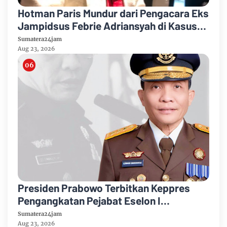
Hotman Paris Mundur dari Pengacara Eks
Jampidsus Febrie Adriansyah di Kasus
Korupsi dan TPPU
Sumatera24jam
Aug 23, 2026
Presiden Prabowo Terbitkan Keppres
Pengangkatan Pejabat Eselon I
Kejaksaan Agung
Sumatera24jam
Aug 23, 2026