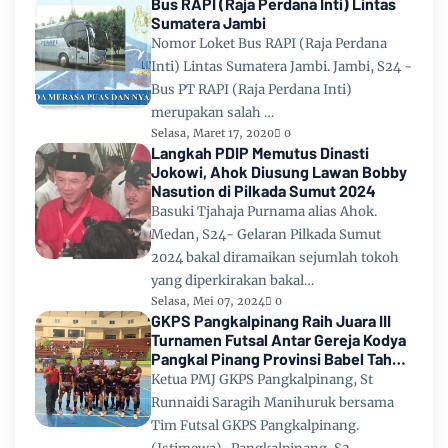
Bus RAPI (Raja Perdana Inti) Lintas
Sumatera Jambi
Nomor Loket Bus RAPI (Raja Perdana
Inti) Lintas Sumatera Jambi. Jambi, S24 -
Bus PT RAPI (Raja Perdana Inti)
merupakan salah …
Selasa, Maret 17, 2020
0
Langkah PDIP Memutus Dinasti
Jokowi, Ahok Diusung Lawan Bobby
Nasution di Pilkada Sumut 2024
Basuki Tjahaja Purnama alias Ahok.
Medan, S24- Gelaran Pilkada Sumut
2024 bakal diramaikan sejumlah tokoh
yang diperkirakan bakal…
Selasa, Mei 07, 2024
0
GKPS Pangkalpinang Raih Juara III
Turnamen Futsal Antar Gereja Kodya
Pangkal Pinang Provinsi Babel Tahun
2024
Ketua PMJ GKPS Pangkalpinang, St
Runnaidi Saragih Manihuruk bersama
Tim Futsal GKPS Pangkalpinang.