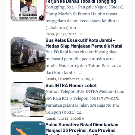
Terjun ke Danau Toba di Tongging
Tongging, S24 - Pangulu Nagori (Kades)
Ujung Mariah St Encon Haloho tewas
tenggelam dalam kecelakaan lalulintas
(lakalantas) tun…
Rabu, Juli 31, 2024
0
Bus Kelas Eksekutif Kota Jambi –
Medan Siap Manjakan Pemudik Natal
Bus PO Rapi kelas eksekutif yang siap
melayani pemudik pada musim arus
mudik Natal 2019 dan Tahun Baru 2020
dari Kota Jambi –…
Kamis, Desember 12, 2019
0
Bus INTRA Nomor Loket
Nomor Telepon BUS INTRA Medan-Jalan
SM Raja KM 6 Telepon (061) 7876025.
Pematangsiantar Jalan SM Raja No 194
Telepon (0622) 24…
Jumat, Juni 12, 2020
0
Pulau Sumatera Bakal Dimekarkan
Menjadi 23 Provinsi, Ada Provinsi