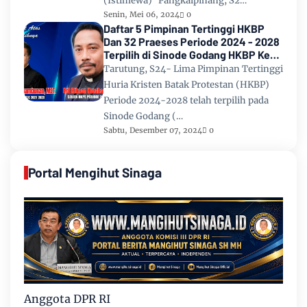
(Istimewa) Pangkalpinang, S2…
Senin, Mei 06, 2024
0
Daftar 5 Pimpinan Tertinggi HKBP
Dan 32 Praeses Periode 2024 - 2028
Terpilih di Sinode Godang HKBP Ke
67 Tahun 2024
Tarutung, S24- Lima Pimpinan Tertinggi
Huria Kristen Batak Protestan (HKBP)
Periode 2024-2028 telah terpilih pada
Sinode Godang (…
Sabtu, Desember 07, 2024
0
Portal Mengihut Sinaga
Anggota DPR RI