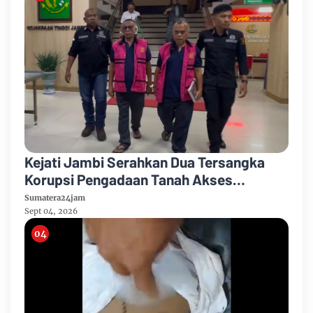
Kejati Jambi Serahkan Dua Tersangka
Korupsi Pengadaan Tanah Akses
Pelabuhan Ujung Jabung Ke Penuntut
Sumatera24jam
Umum
Sept 04, 2026