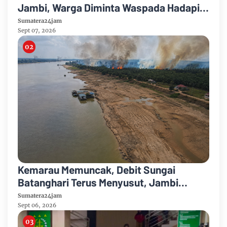
Jambi, Warga Diminta Waspada Hadapi
Puncak Kemarau
Sumatera24jam
Sept 07, 2026
Kemarau Memuncak, Debit Sungai
Batanghari Terus Menyusut, Jambi
Hadapi Ancaman Krisis Air Bersih dan
Sumatera24jam
Karhutla
Sept 06, 2026