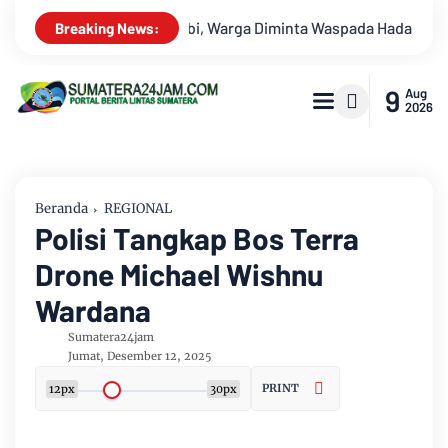
pada Hadapi Puncak Kemarau
Survei Lapangan Dilakukan, Pr
Breaking News:
9
Aug
2026
Beranda
REGIONAL
Polisi Tangkap Bos Terra
Drone Michael Wishnu
Wardana
Sumatera24jam
Jumat, Desember 12, 2025
PRINT
12px
30px