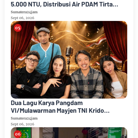
5.000 NTU, Distribusi Air PDAM Tirta
Mayang di Sejumlah Wilayah Terganggu
Sumatera24jam
Sept 06, 2026
Dua Lagu Karya Pangdam
VI/Mulawarman Mayjen TNI Krido
Pramono Jadi Ikon Singing Competition
Sumatera24jam
HUT Ke-81 RI
Sept 06, 2026