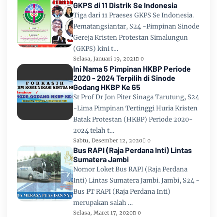
GKPS di 11 Distrik Se Indonesia
Tiga dari 11 Praeses GKPS Se Indonesia.
Pematangsiantar, S24 -Pimpinan Sinode
Gereja Kristen Protestan Simalungun
(GKPS) kini t…
Selasa, Januari 19, 2021
0
Ini Nama 5 Pimpinan HKBP Periode
2020 - 2024 Terpilih di Sinode
Godang HKBP Ke 65
St Prof Dr Jon Piter Sinaga Tarutung, S24
-Lima Pimpinan Tertinggi Huria Kristen
Batak Protestan (HKBP) Periode 2020-
2024 telah t…
Sabtu, Desember 12, 2020
0
Bus RAPI (Raja Perdana Inti) Lintas
Sumatera Jambi
Nomor Loket Bus RAPI (Raja Perdana
Inti) Lintas Sumatera Jambi. Jambi, S24 -
Bus PT RAPI (Raja Perdana Inti)
merupakan salah …
Selasa, Maret 17, 2020
0