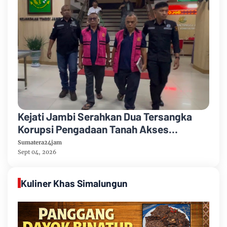
Kejati Jambi Serahkan Dua Tersangka
Korupsi Pengadaan Tanah Akses
Pelabuhan Ujung Jabung Ke Penuntut
Sumatera24jam
Umum
Sept 04, 2026
Kuliner Khas Simalungun