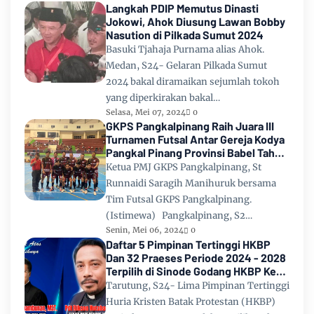
Langkah PDIP Memutus Dinasti
Jokowi, Ahok Diusung Lawan Bobby
Nasution di Pilkada Sumut 2024
Basuki Tjahaja Purnama alias Ahok.
Medan, S24- Gelaran Pilkada Sumut
2024 bakal diramaikan sejumlah tokoh
yang diperkirakan bakal…
Selasa, Mei 07, 2024
0
GKPS Pangkalpinang Raih Juara III
Turnamen Futsal Antar Gereja Kodya
Pangkal Pinang Provinsi Babel Tahun
2024
Ketua PMJ GKPS Pangkalpinang, St
Runnaidi Saragih Manihuruk bersama
Tim Futsal GKPS Pangkalpinang.
(Istimewa) Pangkalpinang, S2…
Senin, Mei 06, 2024
0
Daftar 5 Pimpinan Tertinggi HKBP
Dan 32 Praeses Periode 2024 - 2028
Terpilih di Sinode Godang HKBP Ke
67 Tahun 2024
Tarutung, S24- Lima Pimpinan Tertinggi
Huria Kristen Batak Protestan (HKBP)