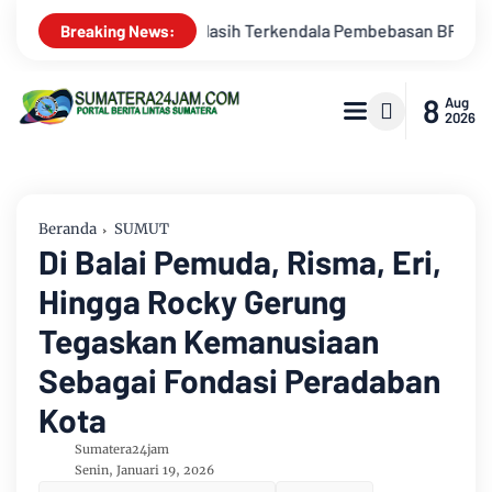
BPHTB di Sebagian Lahan
Kemarau Memuncak, Debit Sungai B
Breaking News:
8
Aug
2026
Beranda
SUMUT
Di Balai Pemuda, Risma, Eri,
Hingga Rocky Gerung
Tegaskan Kemanusiaan
Sebagai Fondasi Peradaban
Kota
Sumatera24jam
Senin, Januari 19, 2026