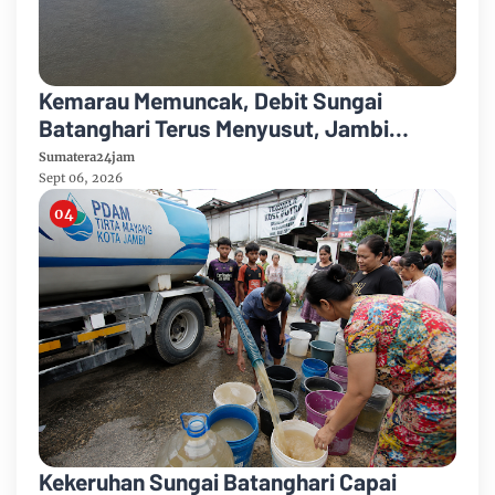
Kemarau Memuncak, Debit Sungai
Batanghari Terus Menyusut, Jambi
Hadapi Ancaman Krisis Air Bersih dan
Sumatera24jam
Karhutla
Sept 06, 2026
Kekeruhan Sungai Batanghari Capai