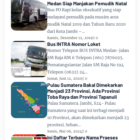
Medan Siap Manjakan Pemudik Natal
Bus PO Rapi kelas eksekutif yang siap
melayani pemudik pada musim arus
mudik Natal 2019 dan Tahun Baru 2020
dari Kota Jambi –…
Kamis, Desember 12, 2019
0
Bus INTRA Nomor Loket
Nomor Telepon BUS INTRA Medan-Jalan
SM Raja KM 6 Telepon (061) 7876025.
Pematangsiantar Jalan SM Raja No 194
Telepon (0622) 24…
Jumat, Juni 12, 2020
0
Pulau Sumatera Bakal Dimekarkan
Menjadi 23 Provinsi, Ada Provinsi
Toba Raya dan Provinsi Tapanuli
Pulau Sumatera. Jambi, S24- Pulau
Sumatera yang saat ini terbagi menjadi
10 Provinsi, akan dimekarkan menjadi 23
provinsi. Seban…
Senin, Mei 06, 2024
0
Ini Daftar Terbaru Nama Praeses