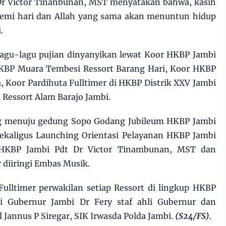
Dr Victor Tinanbunan, MST menyatakan bahwa, kasih
 demi hari dan Allah yang sama akan menuntun hidup
.
lagu-lagu pujian dinyanyikan lewat Koor HKBP Jambi
KBP Muara Tembesi Ressort Barang Hari, Koor HKBP
, Koor Pardihuta Fulltimer di HKBP Distrik XXV Jambi
Ressort Alam Barajo Jambi.
ng menuju gedung Sopo Godang Jubileum HKBP Jambi
kaligus Launching Orientasi Pelayanan HKBP Jambi
HKBP Jambi Pdt Dr Victor Tinambunan, MST dan
 diiringi Embas Musik.
Fulltimer perwakilan setiap Ressort di lingkup HKBP
li Gubernur Jambi Dr Fery staf ahli Gubernur dan
Jannus P Siregar, SIK Irwasda Polda Jambi.
(S24/FS).