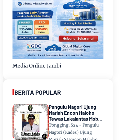
Media Online Jambi
BERITA POPULAR
Pangulu Nagori Ujung
Mariah Encon Haloho
Tewas Lakalantas Mobil
Terjun ke Danau Toba di
Tongging, S24 - Pangulu
Tongging
Nagori (Kades) Ujung
Mariah St Encon Haloho