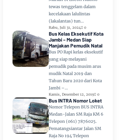
tewas tenggelam dalam
kecelakaan lalulintas
(lakalantas) tun…
Rabu, Juli 31, 2024
0
Bus Kelas Eksekutif Kota
Jambi – Medan Siap
Manjakan Pemudik Natal
Bus PO Rapi kelas eksekutif
yang siap melayani
pemudik pada musim arus
mudik Natal 2019 dan
Tahun Baru 2020 dari Kota
Jambi –…
Kamis, Desember 12, 2019
0
Bus INTRA Nomor Loket
Nomor Telepon BUS INTRA
Medan-Jalan SM Raja KM 6
Telepon (061) 7876025.
Pematangsiantar Jalan SM
Raja No 194 Telepon