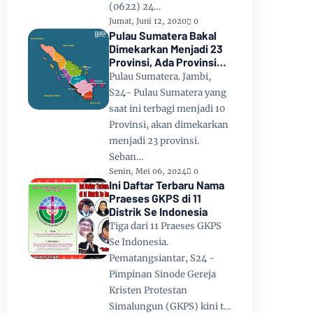
(0622) 24…
Jumat, Juni 12, 2020
0
Pulau Sumatera Bakal
Dimekarkan Menjadi 23
Provinsi, Ada Provinsi
Toba Raya dan Provinsi
Pulau Sumatera. Jambi,
Tapanuli
S24- Pulau Sumatera yang
saat ini terbagi menjadi 10
Provinsi, akan dimekarkan
menjadi 23 provinsi.
Seban…
Senin, Mei 06, 2024
0
Ini Daftar Terbaru Nama
Praeses GKPS di 11
Distrik Se Indonesia
Tiga dari 11 Praeses GKPS
Se Indonesia.
Pematangsiantar, S24 -
Pimpinan Sinode Gereja
Kristen Protestan
Simalungun (GKPS) kini t…