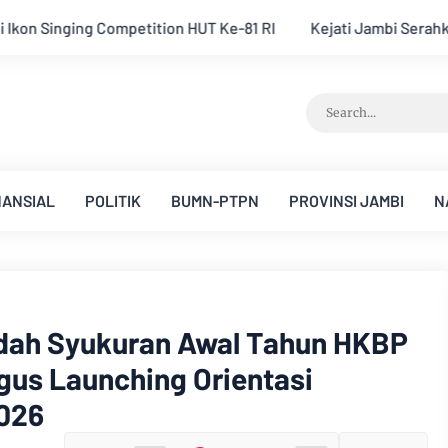
Kejati Jambi Serahkan Dua Tersangka Korupsi Pengadaan Tana
NANSIAL
POLITIK
BUMN-PTPN
PROVINSI JAMBI
N
adah Syukuran Awal Tahun HKBP
gus Launching Orientasi
026