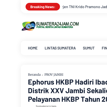
rido Pramono Jadi Ikon Singing Competition HUT Ke-81 RI
Breaking News:
HOME
LINTAS SUMATERA
SUMUT
FI
Beranda
PROV JAMBI
Ephorus HKBP Hadiri Ib
Distrik XXV Jambi Sekali
Pelayanan HKBP Tahun 2
Sumatera24jam