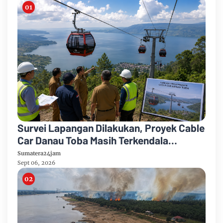
Survei Lapangan Dilakukan, Proyek Cable
Car Danau Toba Masih Terkendala
Pembebasan BPHTB di Sebagian Lahan
Sumatera24jam
Sept 06, 2026