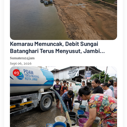
Kemarau Memuncak, Debit Sungai
Batanghari Terus Menyusut, Jambi
Hadapi Ancaman Krisis Air Bersih dan
Sumatera24jam
Karhutla
Sept 06, 2026