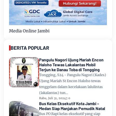
Media Online Jambi
BERITA POPULAR
Pangulu Nagori Ujung Mariah Encon
Haloho Tewas Lakalantas Mobil
Terjun ke Danau Toba di Tongging
Tongging, S24 - Pangulu Nagori (Kades)
Ujung Mariah St Encon Haloho tewas
tenggelam dalam kecelakaan lalulintas
(lakalantas) tun…
Rabu, Juli 31, 2024
0
Bus Kelas Eksekutif Kota Jambi –
Medan Siap Manjakan Pemudik Natal
Bus PO Rapi kelas eksekutif yang siap