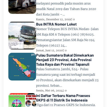
melayani pemudik pada musim arus
mudik Natal 2019 dan Tahun Baru 2020
dari Kota Jambi –…
Kamis, Desember 12, 2019
0
Bus INTRA Nomor Loket
Nomor Telepon BUS INTRA Medan-Jalan
SM Raja KM 6 Telepon (061) 7876025.
Pematangsiantar Jalan SM Raja No 194
Telepon (0622) 24…
Jumat, Juni 12, 2020
0
Pulau Sumatera Bakal Dimekarkan
Menjadi 23 Provinsi, Ada Provinsi
Toba Raya dan Provinsi Tapanuli
Pulau Sumatera. Jambi, S24- Pulau
Sumatera yang saat ini terbagi menjadi
10 Provinsi, akan dimekarkan menjadi 23
provinsi. Seban…
Senin, Mei 06, 2024
0
Ini Daftar Terbaru Nama Praeses
GKPS di 11 Distrik Se Indonesia
Tiga dari 11 Praeses GKPS Se Indonesia.