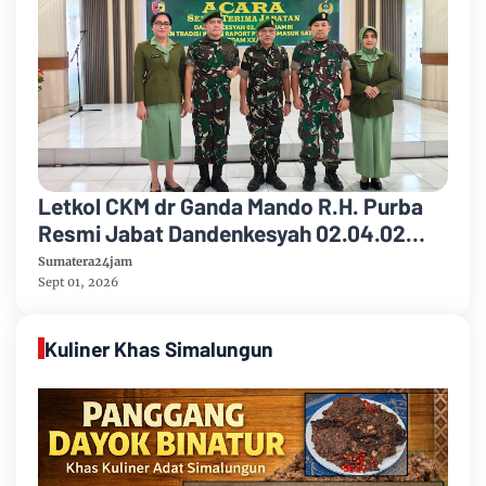
Letkol CKM dr Ganda Mando R.H. Purba
Resmi Jabat Dandenkesyah 02.04.02
Jambi, Awal Penugasan Diwarnai Misi
Sumatera24jam
Satgas ke Mesir
Sept 01, 2026
Kuliner Khas Simalungun