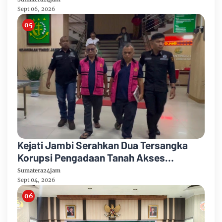
HUT Ke-81 RI
Sept 06, 2026
Kejati Jambi Serahkan Dua Tersangka
Korupsi Pengadaan Tanah Akses
Pelabuhan Ujung Jabung Ke Penuntut
Sumatera24jam
Umum
Sept 04, 2026