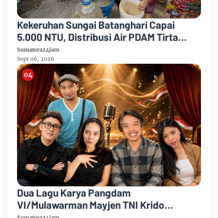
Kekeruhan Sungai Batanghari Capai
5.000 NTU, Distribusi Air PDAM Tirta
Mayang di Sejumlah Wilayah Terganggu
Sumatera24jam
Sept 06, 2026
Dua Lagu Karya Pangdam
VI/Mulawarman Mayjen TNI Krido
Pramono Jadi Ikon Singing Competition
Sumatera24jam