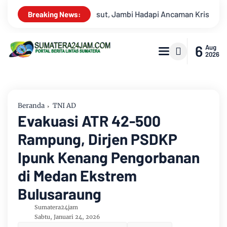
isis Air Bersih dan Karhutla
Kekeruhan Sungai Batanghari 
Breaking News:
6
Aug
2026
Beranda
TNI AD
Evakuasi ATR 42-500
Rampung, Dirjen PSDKP
Ipunk Kenang Pengorbanan
di Medan Ekstrem
Bulusaraung
Sumatera24jam
Sabtu, Januari 24, 2026