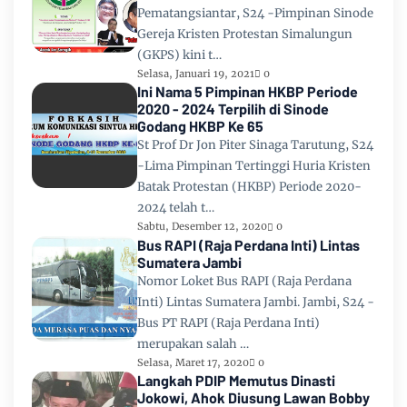
Pematangsiantar, S24 -Pimpinan Sinode
Gereja Kristen Protestan Simalungun
(GKPS) kini t…
Selasa, Januari 19, 2021
0
Ini Nama 5 Pimpinan HKBP Periode
2020 - 2024 Terpilih di Sinode
Godang HKBP Ke 65
St Prof Dr Jon Piter Sinaga Tarutung, S24
-Lima Pimpinan Tertinggi Huria Kristen
Batak Protestan (HKBP) Periode 2020-
2024 telah t…
Sabtu, Desember 12, 2020
0
Bus RAPI (Raja Perdana Inti) Lintas
Sumatera Jambi
Nomor Loket Bus RAPI (Raja Perdana
Inti) Lintas Sumatera Jambi. Jambi, S24 -
Bus PT RAPI (Raja Perdana Inti)
merupakan salah …
Selasa, Maret 17, 2020
0
Langkah PDIP Memutus Dinasti
Jokowi, Ahok Diusung Lawan Bobby