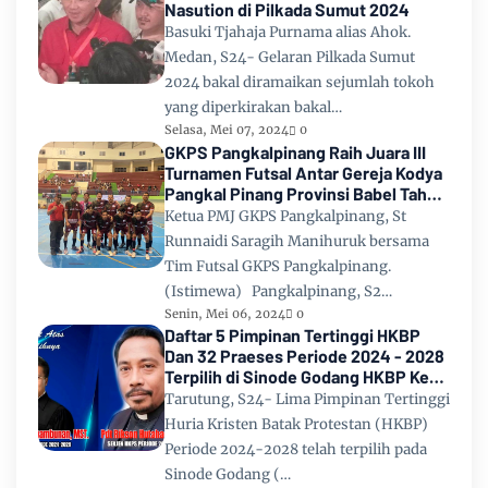
Nasution di Pilkada Sumut 2024
Basuki Tjahaja Purnama alias Ahok.
Medan, S24- Gelaran Pilkada Sumut
2024 bakal diramaikan sejumlah tokoh
yang diperkirakan bakal…
Selasa, Mei 07, 2024
0
GKPS Pangkalpinang Raih Juara III
Turnamen Futsal Antar Gereja Kodya
Pangkal Pinang Provinsi Babel Tahun
2024
Ketua PMJ GKPS Pangkalpinang, St
Runnaidi Saragih Manihuruk bersama
Tim Futsal GKPS Pangkalpinang.
(Istimewa) Pangkalpinang, S2…
Senin, Mei 06, 2024
0
Daftar 5 Pimpinan Tertinggi HKBP
Dan 32 Praeses Periode 2024 - 2028
Terpilih di Sinode Godang HKBP Ke
67 Tahun 2024
Tarutung, S24- Lima Pimpinan Tertinggi
Huria Kristen Batak Protestan (HKBP)
Periode 2024-2028 telah terpilih pada
Sinode Godang (…