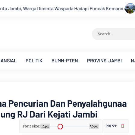
 Hadapi Puncak Kemarau
Survei Lapangan Dilakukan, Proyek
NANSIAL
POLITIK
BUMN-PTPN
PROVINSI JAMBI
N
na Pencurian Dan Penyalahgunaa
gung RJ Dari Kejati Jambi
Font size:
PRINT
12px
30px