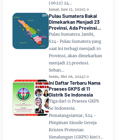
(0622) 24…
Jumat, Juni 12, 2020
0
Pulau Sumatera Bakal
Dimekarkan Menjadi 23
Provinsi, Ada Provinsi
Toba Raya dan Provinsi
Pulau Sumatera. Jambi,
Tapanuli
S24- Pulau Sumatera yang
saat ini terbagi menjadi 10
Provinsi, akan dimekarkan
menjadi 23 provinsi.
Seban…
Senin, Mei 06, 2024
0
Ini Daftar Terbaru Nama
Praeses GKPS di 11
Distrik Se Indonesia
Tiga dari 11 Praeses GKPS
Se Indonesia.
Pematangsiantar, S24 -
Pimpinan Sinode Gereja
Kristen Protestan
Simalungun (GKPS) kini t…