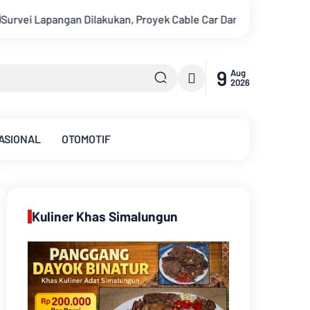
 Cable Car Danau Toba Masih Terkendala Pembebasan BPHTB di S
9
Aug
2026
ASIONAL
OTOMOTIF
Kuliner Khas Simalungun