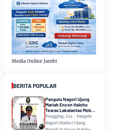
Media Online Jambi
BERITA POPULAR
Pangulu Nagori Ujung
Mariah Encon Haloho
Tewas Lakalantas Mobil
Terjun ke Danau Toba di
Tongging, S24 - Pangulu
Tongging
Nagori (Kades) Ujung
Mariah St Encon Haloho