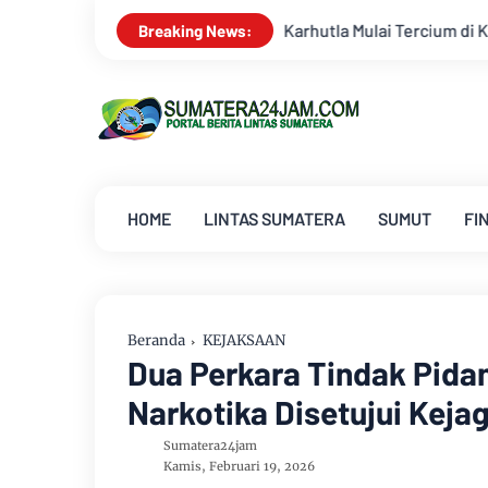
 Karhutla Mulai Tercium di Kota Jambi, Warga Diminta Waspada
Breaking News:
HOME
LINTAS SUMATERA
SUMUT
FI
Beranda
KEJAKSAAN
Dua Perkara Tindak Pida
Narkotika Disetujui Keja
Sumatera24jam
Kamis, Februari 19, 2026