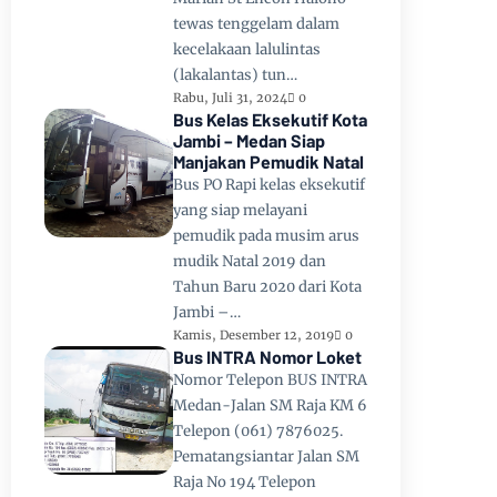
tewas tenggelam dalam
kecelakaan lalulintas
(lakalantas) tun…
Rabu, Juli 31, 2024
0
Bus Kelas Eksekutif Kota
Jambi – Medan Siap
Manjakan Pemudik Natal
Bus PO Rapi kelas eksekutif
yang siap melayani
pemudik pada musim arus
mudik Natal 2019 dan
Tahun Baru 2020 dari Kota
Jambi –…
Kamis, Desember 12, 2019
0
Bus INTRA Nomor Loket
Nomor Telepon BUS INTRA
Medan-Jalan SM Raja KM 6
Telepon (061) 7876025.
Pematangsiantar Jalan SM
Raja No 194 Telepon