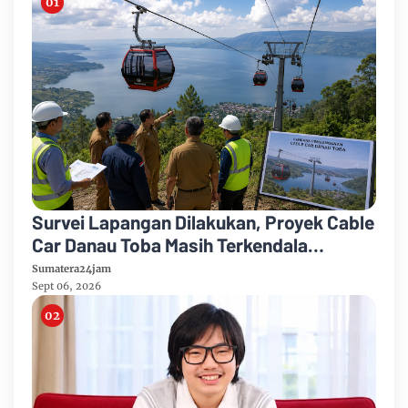
Survei Lapangan Dilakukan, Proyek Cable
Car Danau Toba Masih Terkendala
Pembebasan BPHTB di Sebagian Lahan
Sumatera24jam
Sept 06, 2026