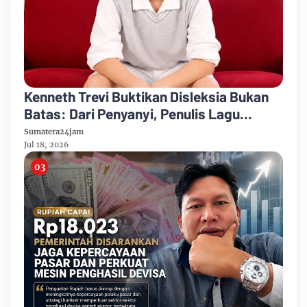
Kenneth Trevi Buktikan Disleksia Bukan
Batas: Dari Penyanyi, Penulis Lagu
hingga Recording Engineer
Sumatera24jam
Jul 18, 2026