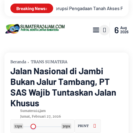
 Pengadaan Tanah Akses Pelabuhan Ujung Jabung Ke Penuntut 
Breaking News:
6
Aug
2026
Beranda
TRANS SUMATERA
Jalan Nasional di Jambi
Bukan Jalur Tambang, PT
SAS Wajib Tuntaskan Jalan
Khusus
Sumatera24jam
Jumat, Februari 27, 2026
PRINT
12px
30px