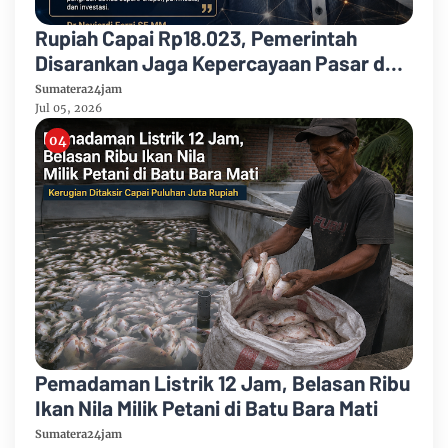
Rupiah Capai Rp18.023, Pemerintah
Disarankan Jaga Kepercayaan Pasar dan
Perkuat Mesin Penghasil Devisa
Sumatera24jam
Jul 05, 2026
Pemadaman Listrik 12 Jam, Belasan Ribu
Ikan Nila Milik Petani di Batu Bara Mati
Sumatera24jam