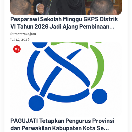
Pesparawi Sekolah Minggu GKPS Distrik
VI Tahun 2026 Jadi Ajang Pembinaan
Iman dan Pengembangan Talenta Anak
Sumatera24jam
Jul 14, 2026
PAGUJATI Tetapkan Pengurus Provinsi
dan Perwakilan Kabupaten Kota Se