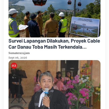
Survei Lapangan Dilakukan, Proyek Cable
Car Danau Toba Masih Terkendala
Pembebasan BPHTB di Sebagian Lahan
Sumatera24jam
Sept 06, 2026