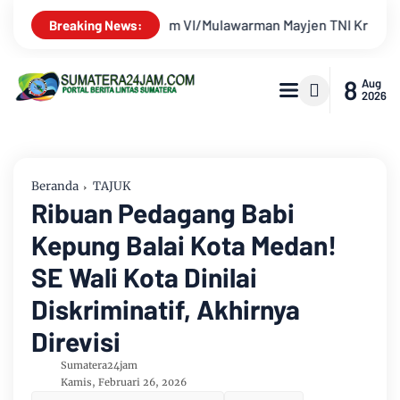
Krido Pramono Jadi Ikon Singing Competition HUT Ke-81 RI
Breaking News:
8
Aug
2026
Beranda
TAJUK
Ribuan Pedagang Babi
Kepung Balai Kota Medan!
SE Wali Kota Dinilai
Diskriminatif, Akhirnya
Direvisi
Sumatera24jam
Kamis, Februari 26, 2026