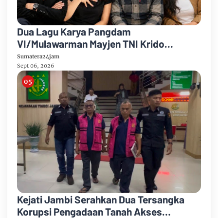
Dua Lagu Karya Pangdam
VI/Mulawarman Mayjen TNI Krido
Pramono Jadi Ikon Singing Competition
Sumatera24jam
HUT Ke-81 RI
Sept 06, 2026
Kejati Jambi Serahkan Dua Tersangka
Korupsi Pengadaan Tanah Akses