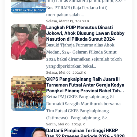
Inti) Lintas Sumatera Jambi. Jambi, S24 -
Bus PT RAPI (Raja Perdana Inti)
merupakan salah …
Selasa, Maret 17, 2020
0
Langkah PDIP Memutus Dinasti
Jokowi, Ahok Diusung Lawan Bobby
Nasution di Pilkada Sumut 2024
Basuki Tjahaja Purnama alias Ahok.
Medan, S24- Gelaran Pilkada Sumut
2024 bakal diramaikan sejumlah tokoh
yang diperkirakan bakal…
Selasa, Mei 07, 2024
0
GKPS Pangkalpinang Raih Juara III
Turnamen Futsal Antar Gereja Kodya
Pangkal Pinang Provinsi Babel Tahun
2024
Ketua PMJ GKPS Pangkalpinang, St
Runnaidi Saragih Manihuruk bersama
Tim Futsal GKPS Pangkalpinang.
(Istimewa) Pangkalpinang, S2…
Senin, Mei 06, 2024
0
Daftar 5 Pimpinan Tertinggi HKBP
Dan 32 Praeses Periode 2024 - 2028