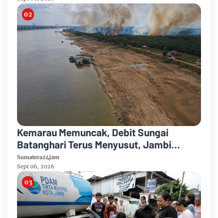
Kemarau Memuncak, Debit Sungai
Batanghari Terus Menyusut, Jambi
Hadapi Ancaman Krisis Air Bersih dan
Sumatera24jam
Karhutla
Sept 06, 2026