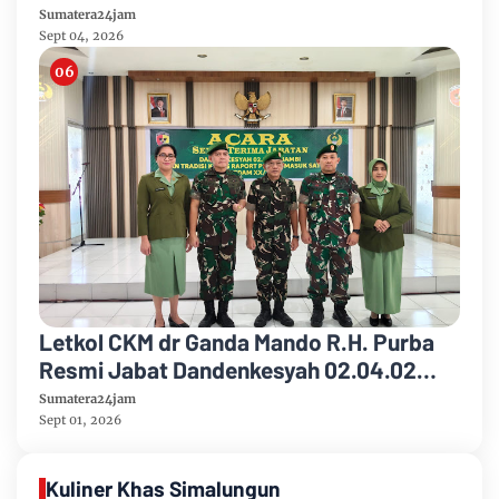
Pelabuhan Ujung Jabung Ke Penuntut
Sumatera24jam
Umum
Sept 04, 2026
Letkol CKM dr Ganda Mando R.H. Purba
Resmi Jabat Dandenkesyah 02.04.02
Jambi, Awal Penugasan Diwarnai Misi
Sumatera24jam
Satgas ke Mesir
Sept 01, 2026
Kuliner Khas Simalungun