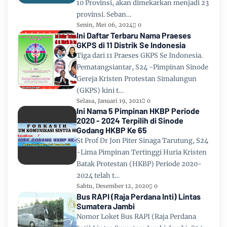
10 Provinsi, akan dimekarkan menjadi 23
provinsi. Seban…
Senin, Mei 06, 2024
0
Ini Daftar Terbaru Nama Praeses
GKPS di 11 Distrik Se Indonesia
Tiga dari 11 Praeses GKPS Se Indonesia.
Pematangsiantar, S24 -Pimpinan Sinode
Gereja Kristen Protestan Simalungun
(GKPS) kini t…
Selasa, Januari 19, 2021
0
Ini Nama 5 Pimpinan HKBP Periode
2020 - 2024 Terpilih di Sinode
Godang HKBP Ke 65
St Prof Dr Jon Piter Sinaga Tarutung, S24
-Lima Pimpinan Tertinggi Huria Kristen
Batak Protestan (HKBP) Periode 2020-
2024 telah t…
Sabtu, Desember 12, 2020
0
Bus RAPI (Raja Perdana Inti) Lintas
Sumatera Jambi
Nomor Loket Bus RAPI (Raja Perdana