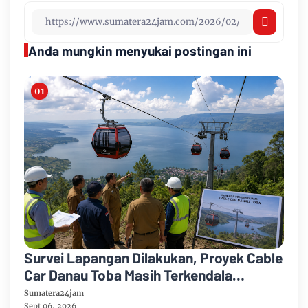
Anda mungkin menyukai postingan ini
Survei Lapangan Dilakukan, Proyek Cable
Car Danau Toba Masih Terkendala
Pembebasan BPHTB di Sebagian Lahan
Sumatera24jam
Sept 06, 2026