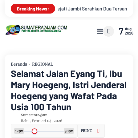
rsangka Korupsi Pengadaan Tanah Akses Pelabuhan Ujung Jabu
Breaking News:
7
Aug
2026
Beranda
REGIONAL
Selamat Jalan Eyang Ti, Ibu
Mary Hoegeng, Istri Jenderal
Hoegeng yang Wafat Pada
Usia 100 Tahun
Sumatera24jam
Rabu, Februari 04, 2026
PRINT
12px
30px