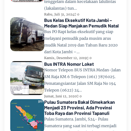
tenggelam dalam kecelakaan lalulintas
(lakalantas) tun…
Rabu, Juli 31, 2024
0
Bus Kelas Eksekutif Kota Jambi –
Medan Siap Manjakan Pemudik Natal
Bus PO Rapi kelas eksekutif yang siap
melayani pemudik pada musim arus
mudik Natal 2019 dan Tahun Baru 2020
dari Kota Jambi –…
Kamis, Desember 12, 2019
0
Bus INTRA Nomor Loket
Nomor Telepon BUS INTRA Medan-Jalan
SM Raja KM 6 Telepon (061) 7876025.
Pematangsiantar Jalan SM Raja No 194
Telepon (0622) 24…
Jumat, Juni 12, 2020
0
Pulau Sumatera Bakal Dimekarkan
Menjadi 23 Provinsi, Ada Provinsi
Toba Raya dan Provinsi Tapanuli
Pulau Sumatera. Jambi, S24- Pulau
Sumatera yang saat ini terbagi menjadi