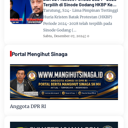
Terpilih di Sinode Godang HKBP Ke
67 Tahun 2024
Tarutung, S24- Lima Pimpinan Tertinggi
Huria Kristen Batak Protestan (HKBP)
Periode 2024-2028 telah terpilih pada
Sinode Godang (…
Sabtu, Desember 07, 2024
0
Portal Mengihut Sinaga
Anggota DPR RI