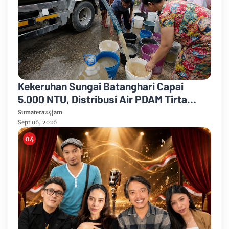
Kekeruhan Sungai Batanghari Capai
5.000 NTU, Distribusi Air PDAM Tirta
Mayang di Sejumlah Wilayah Terganggu
Sumatera24jam
Sept 06, 2026