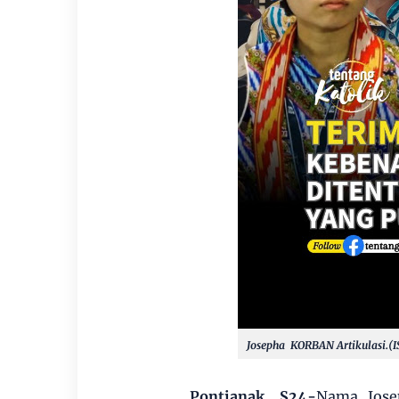
Josepha KORBAN Artikulasi.(I
Pontianak, S24-
Nama Jose