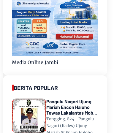
Media Online Jambi
BERITA POPULAR
Pangulu Nagori Ujung
Mariah Encon Haloho
Tewas Lakalantas Mobil
Terjun ke Danau Toba di
Tongging, S24 - Pangulu
Tongging
Nagori (Kades) Ujung
Mariah St Encon Haloho