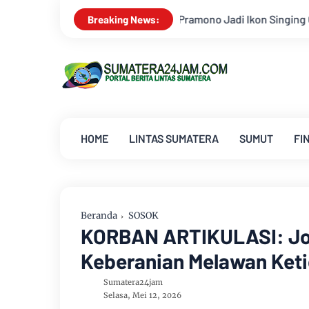
ono Jadi Ikon Singing Competition HUT Ke-81 RI
Kejati Ja
Breaking News:
HOME
LINTAS SUMATERA
SUMUT
FI
Beranda
SOSOK
KORBAN ARTIKULASI: Jos
Keberanian Melawan Keti
Sumatera24jam
Selasa, Mei 12, 2026