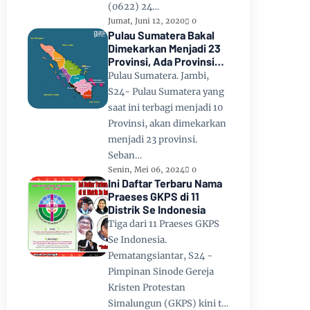
(0622) 24…
Jumat, Juni 12, 2020
0
Pulau Sumatera Bakal
Dimekarkan Menjadi 23
Provinsi, Ada Provinsi
Toba Raya dan Provinsi
Pulau Sumatera. Jambi,
Tapanuli
S24- Pulau Sumatera yang
saat ini terbagi menjadi 10
Provinsi, akan dimekarkan
menjadi 23 provinsi.
Seban…
Senin, Mei 06, 2024
0
Ini Daftar Terbaru Nama
Praeses GKPS di 11
Distrik Se Indonesia
Tiga dari 11 Praeses GKPS
Se Indonesia.
Pematangsiantar, S24 -
Pimpinan Sinode Gereja
Kristen Protestan
Simalungun (GKPS) kini t…