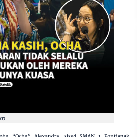
ST)
pha “Ocha” Alexandra, siswi SMAN 1 Pontianak,