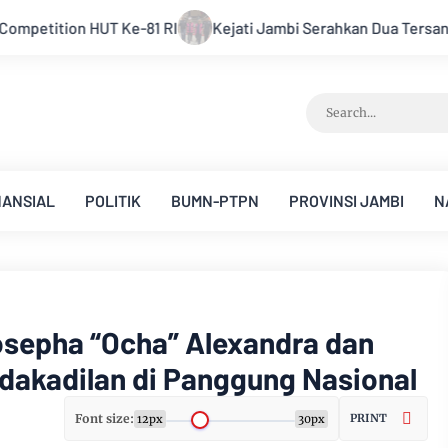
mbi Serahkan Dua Tersangka Korupsi Pengadaan Tanah Akses P
NANSIAL
POLITIK
BUMN-PTPN
PROVINSI JAMBI
N
epha “Ocha” Alexandra dan
dakadilan di Panggung Nasional
Font size:
PRINT
12px
30px