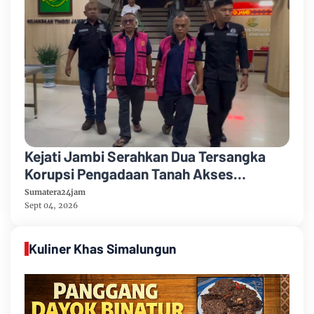
Kejati Jambi Serahkan Dua Tersangka
Korupsi Pengadaan Tanah Akses
Pelabuhan Ujung Jabung Ke Penuntut
Sumatera24jam
Umum
Sept 04, 2026
Kuliner Khas Simalungun