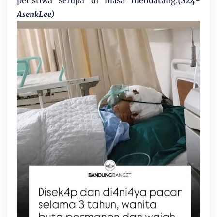
peristiwa serupa di masa mendatang.
(S24-
AsenkLee)