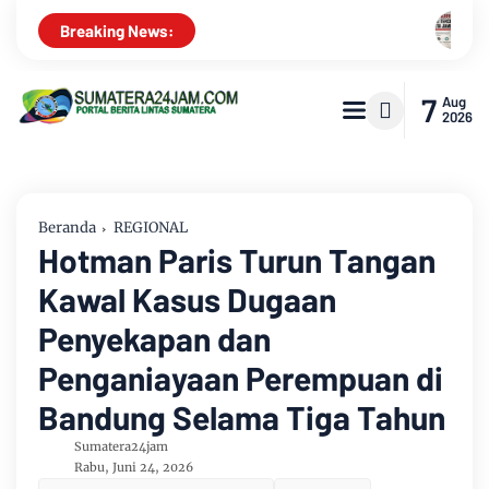
Aroma Karhutla Mulai Tercium di Kota Jambi, Warga Dimint
Breaking News:
7
Aug
2026
Beranda
REGIONAL
Hotman Paris Turun Tangan
Kawal Kasus Dugaan
Penyekapan dan
Penganiayaan Perempuan di
Bandung Selama Tiga Tahun
Sumatera24jam
Rabu, Juni 24, 2026