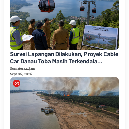
Survei Lapangan Dilakukan, Proyek Cable
Car Danau Toba Masih Terkendala
Pembebasan BPHTB di Sebagian Lahan
Sumatera24jam
Sept 06, 2026