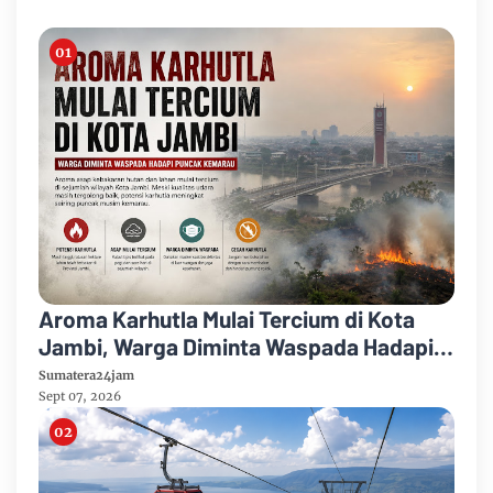
Aroma Karhutla Mulai Tercium di Kota
Jambi, Warga Diminta Waspada Hadapi
Puncak Kemarau
Sumatera24jam
Sept 07, 2026