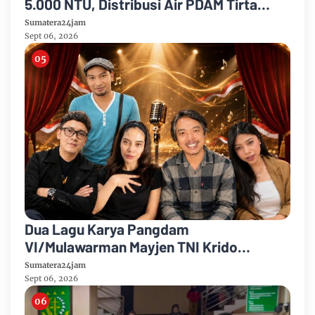
5.000 NTU, Distribusi Air PDAM Tirta
Mayang di Sejumlah Wilayah Terganggu
Sumatera24jam
Sept 06, 2026
Dua Lagu Karya Pangdam
VI/Mulawarman Mayjen TNI Krido
Pramono Jadi Ikon Singing Competition
Sumatera24jam
HUT Ke-81 RI
Sept 06, 2026