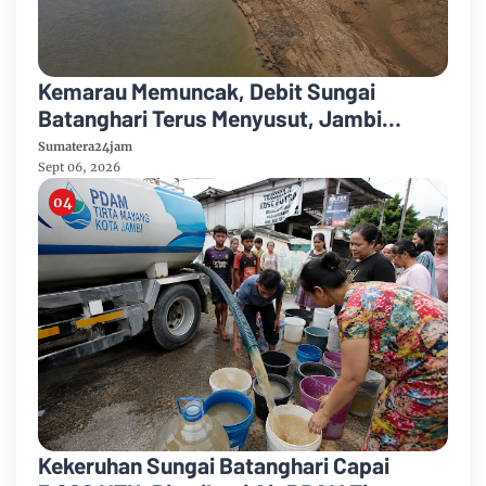
Kemarau Memuncak, Debit Sungai
Batanghari Terus Menyusut, Jambi
Hadapi Ancaman Krisis Air Bersih dan
Sumatera24jam
Karhutla
Sept 06, 2026
Kekeruhan Sungai Batanghari Capai