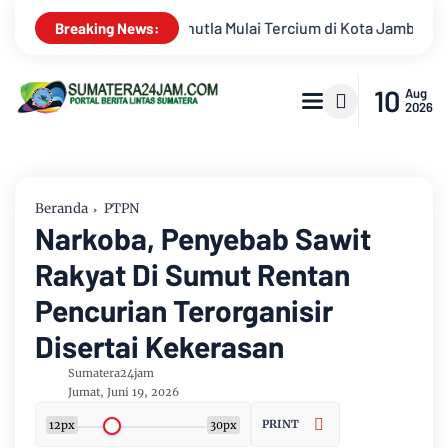
cium di Kota Jambi, Warga Diminta Waspada Hadapi Puncak Kema
Breaking News:
10
Aug
2026
Beranda
PTPN
Narkoba, Penyebab Sawit
Rakyat Di Sumut Rentan
Pencurian Terorganisir
Disertai Kekerasan
Sumatera24jam
Jumat, Juni 19, 2026
PRINT
12px
30px