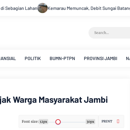
cak, Debit Sungai Batanghari Terus Menyusut, Jambi Hadapi Anc
NANSIAL
POLITIK
BUMN-PTPN
PROVINSI JAMBI
N
jak Warga Masyarakat Jambi
Font size:
PRINT
12px
30px