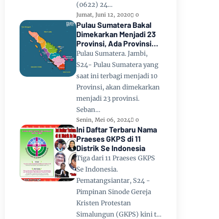
(0622) 24…
Jumat, Juni 12, 2020
0
Pulau Sumatera Bakal
Dimekarkan Menjadi 23
Provinsi, Ada Provinsi
Toba Raya dan Provinsi
Pulau Sumatera. Jambi,
Tapanuli
S24- Pulau Sumatera yang
saat ini terbagi menjadi 10
Provinsi, akan dimekarkan
menjadi 23 provinsi.
Seban…
Senin, Mei 06, 2024
0
Ini Daftar Terbaru Nama
Praeses GKPS di 11
Distrik Se Indonesia
Tiga dari 11 Praeses GKPS
Se Indonesia.
Pematangsiantar, S24 -
Pimpinan Sinode Gereja
Kristen Protestan
Simalungun (GKPS) kini t…