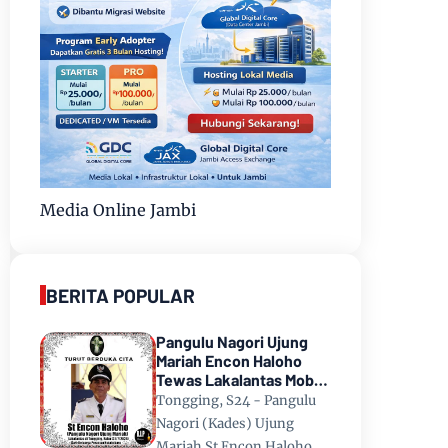
Media Online Jambi
BERITA POPULAR
Pangulu Nagori Ujung
Mariah Encon Haloho
Tewas Lakalantas Mobil
Terjun ke Danau Toba di
Tongging, S24 - Pangulu
Tongging
Nagori (Kades) Ujung
Mariah St Encon Haloho