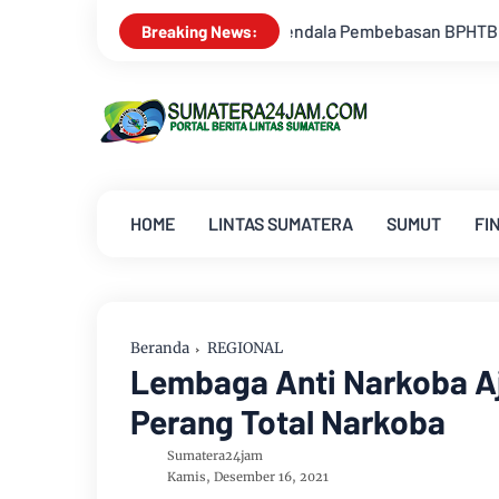
kendala Pembebasan BPHTB di Sebagian Lahan
Kemarau Memun
Breaking News:
HOME
LINTAS SUMATERA
SUMUT
FI
Beranda
REGIONAL
Lembaga Anti Narkoba A
Perang Total Narkoba
Sumatera24jam
Kamis, Desember 16, 2021