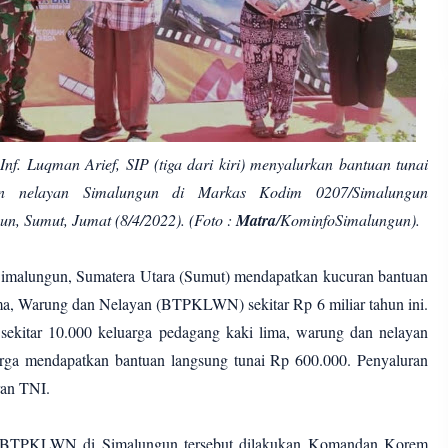
nf. Luqman Arief, SIP (tiga dari kiri) menyalurkan bantuan tunai
n nelayan Simalungun di Markas Kodim 0207/Simalungun
n, Sumut, Jumat (8/4/2022). (Foto :
Matra
/KominfoSimalungun).
Simalungun, Sumatera Utara (Sumut) mendapatkan kucuran bantuan
a, Warung dan Nelayan (BTPKLWN) sekitar Rp 6 miliar tahun ini.
 sekitar 10.000 keluarga pedagang kaki lima, warung dan nelayan
arga mendapatkan bantuan langsung tunai Rp 600.000. Penyaluran
aran TNI.
ai BTPKLWN di Simalungun tersebut dilakukan Komandan Korem