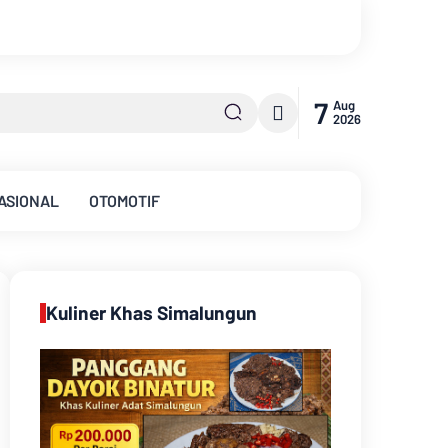
Aroma Karhutla Mulai Ter
7
Aug
2026
ASIONAL
OTOMOTIF
Kuliner Khas Simalungun