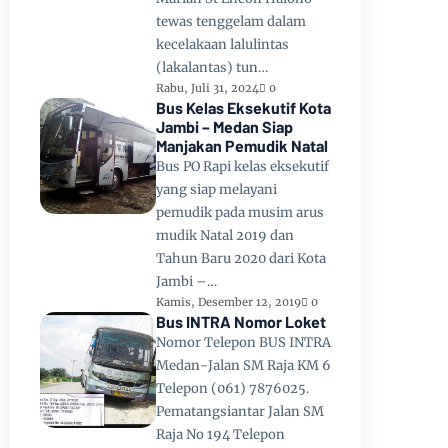
tewas tenggelam dalam
kecelakaan lalulintas
(lakalantas) tun…
Rabu, Juli 31, 2024
0
Bus Kelas Eksekutif Kota
Jambi – Medan Siap
Manjakan Pemudik Natal
Bus PO Rapi kelas eksekutif
yang siap melayani
pemudik pada musim arus
mudik Natal 2019 dan
Tahun Baru 2020 dari Kota
Jambi –…
Kamis, Desember 12, 2019
0
Bus INTRA Nomor Loket
Nomor Telepon BUS INTRA
Medan-Jalan SM Raja KM 6
Telepon (061) 7876025.
Pematangsiantar Jalan SM
Raja No 194 Telepon