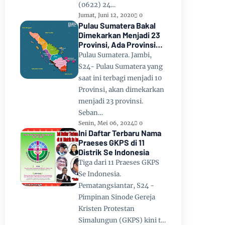
(0622) 24…
Jumat, Juni 12, 2020
0
Pulau Sumatera Bakal
Dimekarkan Menjadi 23
Provinsi, Ada Provinsi
Toba Raya dan Provinsi
Pulau Sumatera. Jambi,
Tapanuli
S24- Pulau Sumatera yang
saat ini terbagi menjadi 10
Provinsi, akan dimekarkan
menjadi 23 provinsi.
Seban…
Senin, Mei 06, 2024
0
Ini Daftar Terbaru Nama
Praeses GKPS di 11
Distrik Se Indonesia
Tiga dari 11 Praeses GKPS
Se Indonesia.
Pematangsiantar, S24 -
Pimpinan Sinode Gereja
Kristen Protestan
Simalungun (GKPS) kini t…