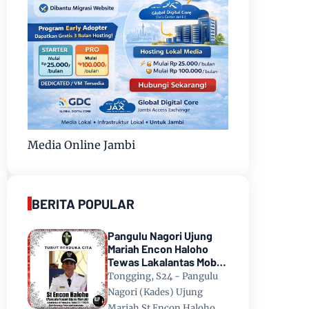
Media Online Jambi
BERITA POPULAR
Pangulu Nagori Ujung
Mariah Encon Haloho
Tewas Lakalantas Mobil
Terjun ke Danau Toba di
Tongging, S24 - Pangulu
Tongging
Nagori (Kades) Ujung
Mariah St Encon Haloho