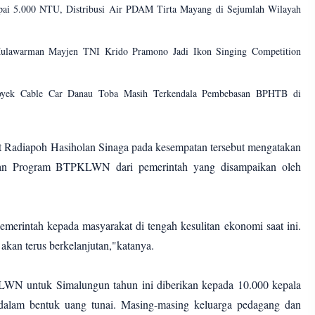
pai 5.000 NTU, Distribusi Air PDAM Tirta Mayang di Sejumlah Wilayah
lawarman Mayjen TNI Krido Pramono Jadi Ikon Singing Competition
royek Cable Car Danau Toba Masih Terkendala Pembebasan BPHTB di
St Radiapoh Hasiholan Sinaga pada kesempatan tersebut mengatakan
ntuan Program BTPKLWN dari pemerintah yang disampaikan oleh
merintah kepada masyarakat di tengah kesulitan ekonomi saat ini.
i akan terus berkelanjutan,"katanya.
LWN untuk Simalungun tahun ini diberikan kepada 10.000 kepala
 dalam bentuk uang tunai. Masing-masing keluarga pedagang dan