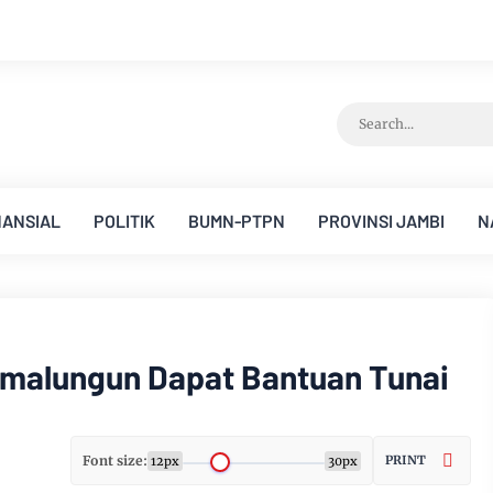
NANSIAL
POLITIK
BUMN-PTPN
PROVINSI JAMBI
N
imalungun Dapat Bantuan Tunai
Font size:
PRINT
12px
30px