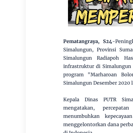
Pematangraya, S24
-Penin
Simalungun, Provinsi Suma
Simalungun Radiapoh Has
infrastruktur di Simalungu
program "Marharoan Bolo
Simalungun Desember 2020 l
Kepala Dinas PUTR Sima
mengatakan, percepata
menumbuhkan kepecayaan 
menggelontorkan dana perbaik
di Indonesia.