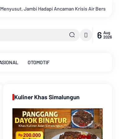
Bersih dan Karhutla
Kekeruhan Sungai Batanghari Capai 5.00
6
Aug
2026
ASIONAL
OTOMOTIF
Kuliner Khas Simalungun