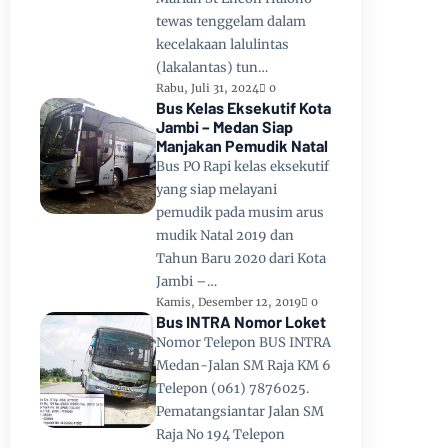
tewas tenggelam dalam
kecelakaan lalulintas
(lakalantas) tun…
Rabu, Juli 31, 2024
0
Bus Kelas Eksekutif Kota
Jambi – Medan Siap
Manjakan Pemudik Natal
Bus PO Rapi kelas eksekutif
yang siap melayani
pemudik pada musim arus
mudik Natal 2019 dan
Tahun Baru 2020 dari Kota
Jambi –…
Kamis, Desember 12, 2019
0
Bus INTRA Nomor Loket
Nomor Telepon BUS INTRA
Medan-Jalan SM Raja KM 6
Telepon (061) 7876025.
Pematangsiantar Jalan SM
Raja No 194 Telepon