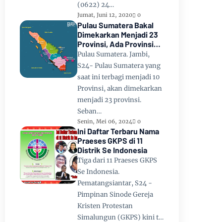
(0622) 24…
Jumat, Juni 12, 2020
0
Pulau Sumatera Bakal
Dimekarkan Menjadi 23
Provinsi, Ada Provinsi
Toba Raya dan Provinsi
Pulau Sumatera. Jambi,
Tapanuli
S24- Pulau Sumatera yang
saat ini terbagi menjadi 10
Provinsi, akan dimekarkan
menjadi 23 provinsi.
Seban…
Senin, Mei 06, 2024
0
Ini Daftar Terbaru Nama
Praeses GKPS di 11
Distrik Se Indonesia
Tiga dari 11 Praeses GKPS
Se Indonesia.
Pematangsiantar, S24 -
Pimpinan Sinode Gereja
Kristen Protestan
Simalungun (GKPS) kini t…