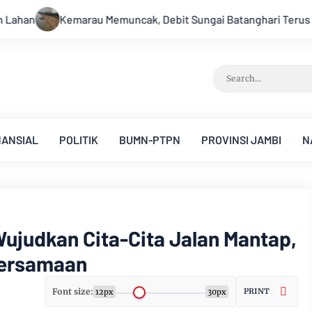
 Batanghari Terus Menyusut, Jambi Hadapi Ancaman Krisis Air 
NANSIAL
POLITIK
BUMN-PTPN
PROVINSI JAMBI
N
ujudkan Cita-Cita Jalan Mantap,
bersamaan
Font size:
PRINT
12px
30px