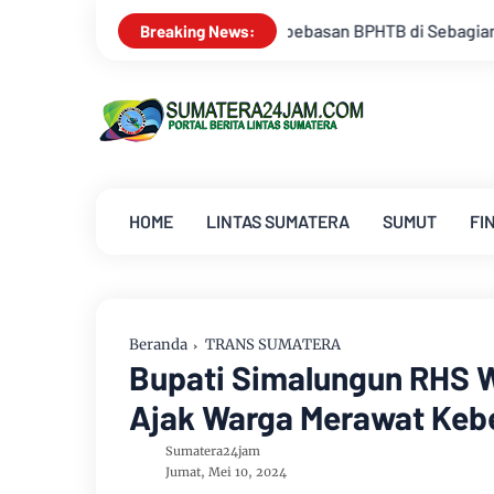
n BPHTB di Sebagian Lahan
Kemarau Memuncak, Debit Sungai
Breaking News:
HOME
LINTAS SUMATERA
SUMUT
FI
Beranda
TRANS SUMATERA
Bupati Simalungun RHS W
Ajak Warga Merawat Ke
Sumatera24jam
Jumat, Mei 10, 2024