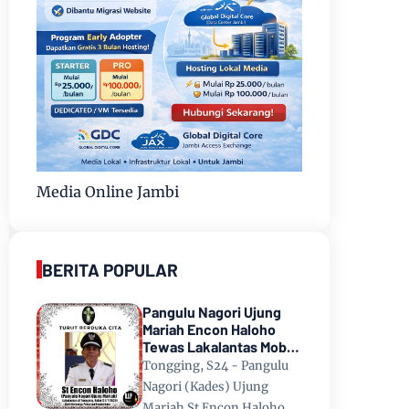
Media Online Jambi
BERITA POPULAR
Pangulu Nagori Ujung
Mariah Encon Haloho
Tewas Lakalantas Mobil
Terjun ke Danau Toba di
Tongging, S24 - Pangulu
Tongging
Nagori (Kades) Ujung
Mariah St Encon Haloho